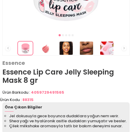
Essence
Essence Lip Care Jelly Sleeping
Mask 8 gr
Ürün Barkodu :
4059729491565
Ürün Kodu :
88315
Öne Çıkan Bilgiler
Jel dokusuyla gece boyunca dudaklara yoğun nem verir.
Shea yağı ve hyalüronik asitle dudakları yumuşatır ve besler.
Çilek milkshake aromasıyla tatlı bir bakım deneyimi sunar.