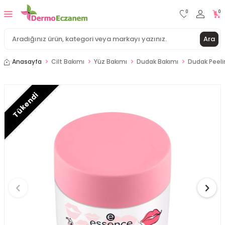
0
0
Ara
Anasayfa
Cilt Bakımı
Yüz Bakımı
Dudak Bakımı
Dudak Peeli
Tükendi
İdea Derma Glikolik Asit Yüz Yıkama Köpüğü 200 ml
Sepete Ekle
İdea Derma Advanced Series Silky Moist Serum 30
ml
Sepete Ekle
İdea Derma İdeasun Hydra SPF50+ Güneş Kremi 50
ml
Sepete Ekle