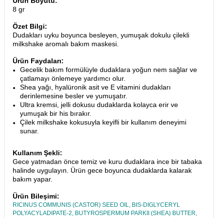
Ürün Boyutu:
8 gr
Özet Bilgi:
Dudakları uyku boyunca besleyen, yumuşak dokulu çilekli
milkshake aromalı bakım maskesi.
Ürün Faydaları:
Gecelik bakım formülüyle dudaklara yoğun nem sağlar ve
çatlamayı önlemeye yardımcı olur.
Shea yağı, hyalüronik asit ve E vitamini dudakları
derinlemesine besler ve yumuşatır.
Ultra kremsi, jelli dokusu dudaklarda kolayca erir ve
yumuşak bir his bırakır.
Çilek milkshake kokusuyla keyifli bir kullanım deneyimi
sunar.
Kullanım Şekli:
Gece yatmadan önce temiz ve kuru dudaklara ince bir tabaka
halinde uygulayın. Ürün gece boyunca dudaklarda kalarak
bakım yapar.
Ürün Bileşimi:
RICINUS COMMUNIS (CASTOR) SEED OIL, BIS-DIGLYCERYL
POLYACYLADIPATE-2, BUTYROSPERMUM PARKII (SHEA) BUTTER,