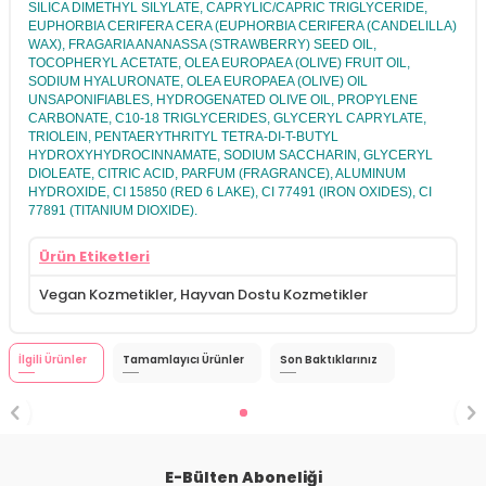
SILICA DIMETHYL SILYLATE, CAPRYLIC/CAPRIC TRIGLYCERIDE,
EUPHORBIA CERIFERA CERA (EUPHORBIA CERIFERA (CANDELILLA)
WAX), FRAGARIA ANANASSA (STRAWBERRY) SEED OIL,
TOCOPHERYL ACETATE, OLEA EUROPAEA (OLIVE) FRUIT OIL,
SODIUM HYALURONATE, OLEA EUROPAEA (OLIVE) OIL
UNSAPONIFIABLES, HYDROGENATED OLIVE OIL, PROPYLENE
CARBONATE, C10-18 TRIGLYCERIDES, GLYCERYL CAPRYLATE,
TRIOLEIN, PENTAERYTHRITYL TETRA-DI-T-BUTYL
HYDROXYHYDROCINNAMATE, SODIUM SACCHARIN, GLYCERYL
DIOLEATE, CITRIC ACID, PARFUM (FRAGRANCE), ALUMINUM
HYDROXIDE, CI 15850 (RED 6 LAKE), CI 77491 (IRON OXIDES), CI
77891 (TITANIUM DIOXIDE).
Ürün Etiketleri
Vegan Kozmetikler
,
Hayvan Dostu Kozmetikler
İlgili Ürünler
Tamamlayıcı Ürünler
Son Baktıklarınız
E-Bülten Aboneliği