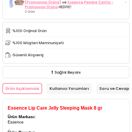
(Promosyon Ürünü)
ve
Essence Pembe Çanta -
Promosyon Ürünü
HEDİYE!
2 ürün
İdea Derma Advanced Series Silky Moist Serum 30 ml
Essence Up In The Air 69 Oje 8 ml (Promosyon Ürünü)
İdea Derma İdeasun Hydra SPF50+ Güneş Kremi 50 ml
%100 Orijinal Ürün
Essence Pembe Çanta - Promosyon Ürünü
%100 Müşteri Memnuniyeti
Güvenli Alışveriş
Sağlık Beyanı
Ürün Açıklaması
Kullanıcı Yorumları
Soru ve Cevap
Essence Lip Care Jelly Sleeping Mask 8 gr
Ürün Markası:
Essence