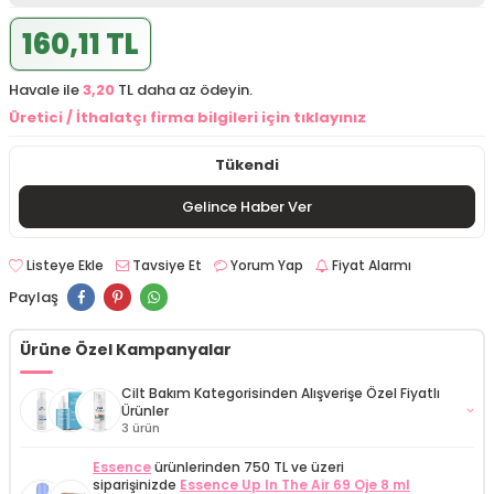
160,11 TL
Havale ile
3,20
TL daha az ödeyin.
Üretici / İthalatçı firma bilgileri için tıklayınız
Tükendi
Gelince Haber Ver
Listeye Ekle
Tavsiye Et
Yorum Yap
Fiyat Alarmı
Paylaş
Ürüne Özel Kampanyalar
Cilt Bakım Kategorisinden Alışverişe Özel Fiyatlı
Ürünler
3 ürün
Essence
ürünlerinden 750 TL ve üzeri
İdea Derma Glikolik Asit Yüz Yıkama Köpüğü 200 ml
siparişinizde
Essence Up In The Air 69 Oje 8 ml