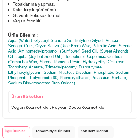
Topaklanma yapmaz.
Kalın kirpik görünümü.
Güvenli, kokusuz formül.
Vegan formülü.
Ürün Bileşimi:
Aqua (Water), Glyceryl Stearate Se, Butylene Glycol, Acacia
Senegal Gum, Oryza Sativa (Rice Bran) Wax, Palmitic Acid, Stearic
Acid, Aminomethylpropanol, (Sunflower) Seed Oil, (Sweet Almond)
Oil, Jojoba (Jojoba) Seed Oil ), Tocopherol, Copernicia Cerifera
(Carnauba) Wax, Shorea Robusta Resin, Hydroxyethyl Cellulose,
Tocopheryl Acetate, Trimethylpentanyl Disobutyrate,
Ethylhexylglycerin, Sodium Nitrate. , Disodium Phosphate, Sodium
Phosphate, Polysorbate 60, Phenoxyethanol, Potassium Sorbate,
Sodium Dihydroacetate (Iron Oxides).
Ürün Etiketleri
Vegan Kozmetikler
,
Hayvan Dostu Kozmetikler
İlgili Ürünler
Tamamlayıcı Ürünler
Son Baktıklarınız