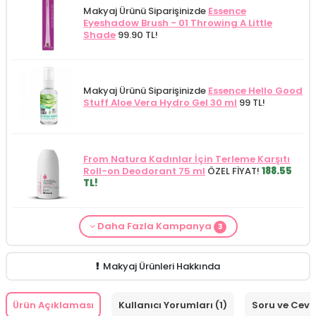
Makyaj Ürünü Siparişinizde
Essence
Eyeshadow Brush - 01 Throwing A Little
Shade
99.90 TL!
Makyaj Ürünü Siparişinizde
Essence Hello Good
Stuff Aloe Vera Hydro Gel 30 ml
99 TL!
From Natura Kadınlar İçin Terleme Karşıtı
Roll-on Deodorant 75 ml
ÖZEL FİYAT!
188.55
TL!
Daha Fazla Kampanya
Essence
ürünlerinden 750 TL ve üzeri
3
Makyaj Kategorisine Özel Fiyat
İdea Derma
Makyaj Ürünü Siparişinizde
İnnova Wash Gel
siparişinizde
Essence Up In The Air 69 Oje 8 ml
Glikolik Asit Yüz Yıkama Köpüğü 200
Purifying and Moisturizing Gel Cleanser 150
(Promosyon Ürünü)
ve
Essence Pembe Çanta
ml
279.50 TL!
ml
149.90 TL!
- Promosyon Ürünü
HEDİYE!
Makyaj Ürünleri Hakkında
Ürün Açıklaması
Kullanıcı Yorumları (1)
Soru ve Cev