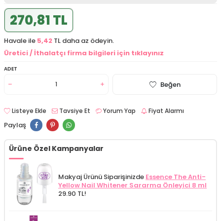
270,81 TL
Havale ile
5,42
TL daha az ödeyin.
Üretici / İthalatçı firma bilgileri için tıklayınız
ADET
Beğen
Listeye Ekle
Tavsiye Et
Yorum Yap
Fiyat Alarmı
Paylaş
Ürüne Özel Kampanyalar
Makyaj Ürünü Siparişinizde
Essence The Anti-
Yellow Nail Whitener Sararma Önleyici 8 ml
29.90 TL!