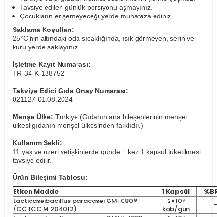
Tavsiye edilen günlük porsiyonu aşmayınız.
Çocukların erişemeyeceği yerde muhafaza ediniz.
Saklama Koşulları:
25°C'nin altındaki oda sıcaklığında, ısık görmeyen, serin ve
kuru yerde saklayınız.
İşletme Kayıt Numarası:
TR-34-K-188752
Takviye Edici Gıda Onay Numarası:
021127-01.08.2024
Menşe Ülke:
Türkiye (Gıdanın ana bileşenlerinin menşei
ülkesi gıdanın menşei ülkesinden farklıdır.)
Kullanım Şekli:
11 yaş ve üzeri yetişkinlerde günde 1 kez 1 kapsül tüketilmesi
tavsiye edilir.
Ürün Bileşimi Tablosu:
Etken Madde
1 Kapsül
%B
Lacticaseibacillus paracasei GM-080®
2×10⁹
-
(CCTCC M 204012)
kob/gün