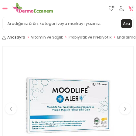
0
0
Ara
Anasayfa
Vitamin ve Sağlık
Probiyotik ve Prebiyotik
EnaFarma 