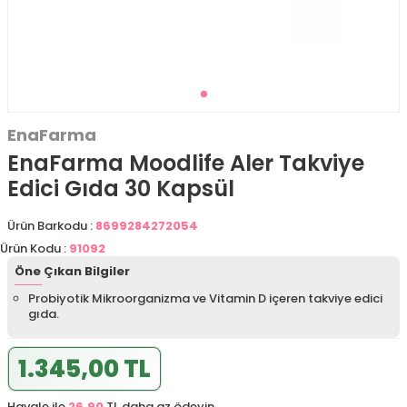
EnaFarma
EnaFarma Moodlife Aler Takviye
Edici Gıda 30 Kapsül
Ürün Barkodu :
8699284272054
Ürün Kodu :
91092
Öne Çıkan Bilgiler
Probiyotik Mikroorganizma ve Vitamin D içeren takviye edici
gıda.
1.345,00 TL
Havale ile
26,90
TL daha az ödeyin.