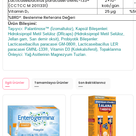
Lacticaseibacillus paracasei GMNL-133®
2×10⁹
-
(CCTCC M 2011331)
kob/gün
Vitamin D₃
25 µg
%5
%BRD*: Beslenme Referans Değeri
Ürün Bileşimi:
Taşıyıcı: Palantinose™ (İzomaltuloz), Kapsül Bileşenleri:
Hidroksipropil Metil Selüloz (DRcaps) (Hidroksipropil Metil Selüloz,
Jellan gam, Sarı demir oksit), Probiyotik Bileşenler:
Lacticaseibacillus paracasei GM-080®, Lacticaseibacillus LER
paracasei GMNL-133®, Vitamin D3 (Kolekalsiferol), Topaklanma
Önleyici: Yağ Asitlerinin Magnezyum Tuzları.
İlgili Ürünler
Tamamlayıcı Ürünler
Son Baktıklarınız