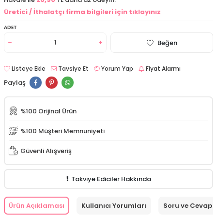
Üretici / İthalatçı firma bilgileri için tıklayınız
ADET
Beğen
Listeye Ekle
Tavsiye Et
Yorum Yap
Fiyat Alarmı
Paylaş
%100 Orijinal Ürün
%100 Müşteri Memnuniyeti
Güvenli Alışveriş
Takviye Ediciler Hakkında
Ürün Açıklaması
Kullanıcı Yorumları
Soru ve Cevap