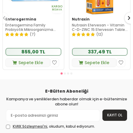
KARGO
BEDAVA
Enterogermina
Nutraxin
Enterogermina Family
Nutraxin Efervesan - Vitamin
Probiyotik Mikroorganizma
C-D-ZINC 15 Efervesan Tablet
İçeren Takviye Edici Gıda 20
- 1 ALANA 1 BEDAVA
(7)
(12)
Flakon
855,00 TL
337,49 TL
Sepete Ekle
Sepete Ekle
E-Bülten Aboneliği
Kampanya ve yeniliklerden haberdar olmak için e-bültenimize
abone olun!
KAYIT OL
KVKK Sözleşmesi'ni
, okudum, kabul ediyorum.