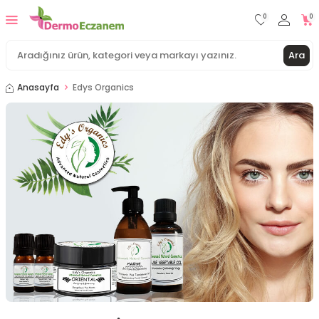
0
0
Ara
Anasayfa
Edys Organics