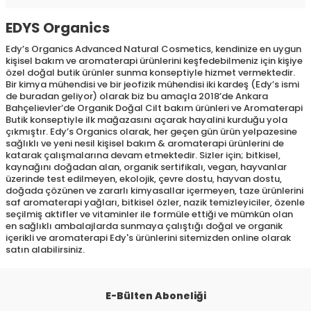
EDYS Organics
Edy’s Organics Advanced Natural Cosmetics, kendinize en uygun
kişisel bakım ve aromaterapi ürünlerini keşfedebilmeniz için kişiye
özel doğal butik ürünler sunma konseptiyle hizmet vermektedir.
Bir kimya mühendisi ve bir jeofizik mühendisi iki kardeş (Edy’s ismi
de buradan geliyor) olarak biz bu amaçla 2018’de Ankara
Bahçelievler’de Organik Doğal Cilt bakım ürünleri ve Aromaterapi
Butik konseptiyle ilk mağazasını açarak hayalini kurduğu yola
çıkmıştır. Edy’s Organics olarak, her geçen gün ürün yelpazesine
sağlıklı ve yeni nesil kişisel bakım & aromaterapi ürünlerini de
katarak çalışmalarına devam etmektedir. Sizler için; bitkisel,
kaynağını doğadan alan, organik sertifikalı, vegan, hayvanlar
üzerinde test edilmeyen, ekolojik, çevre dostu, hayvan dostu,
doğada çözünen ve zararlı kimyasallar içermeyen, taze ürünlerini
saf aromaterapi yağları, bitkisel özler, nazik temizleyiciler, özenle
seçilmiş aktifler ve vitaminler ile formüle ettiği ve mümkün olan
en sağlıklı ambalajlarda sunmaya çalıştığı doğal ve organik
içerikli ve aromaterapi Edy's ürünlerini sitemizden online olarak
satın alabilirsiniz.
E-Bülten Aboneliği