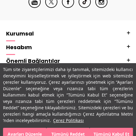
Kurumsal
Hesabım
Önemli Bağlantılar
Tüm site ziyaretçilerimizi daha iyi tanımak, sitemizdeki kullanıcı
Adres & İletişim
deneyimini kişiselleştirmek ve iyileştirmek için web sitemizde
çerezler kullanıyoruz. Çerez ayarlarınızı yönetmek için “Ayarları
Uygulamalarımız
Düzenle” seçeneğine veya rızanıza tabi tüm çerezlerin
kullanımını kabul etmek için “Tümünü Kabul Et” seçeneğine
veya rızanıza tabi tüm çerezleri reddetmek için “Tümünü
Reddet” seçeneğine tıklayabilirsiniz. Sitemizdeki çerezleri ve bu
çerezleri hangi amaçla kullandığımızı Çerez Aydınlatma Metni
’nden inceleyebilirsiniz.
Çerez Politikası
Ayarları Düzenle
Tümünü Reddet
Tümünü Kabul Et
SEPETE EKLE
HEMEN AL