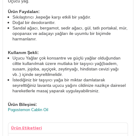
Uçucu yağ.
Ürün Faydaları:
Sıkılaştırıcı ,kepeğe karşı etkili bir yağdır.
Doğal bir deodoranttır.
Sandal ağacı, bergamot, sedir ağacı, gül, tatlı portakal, mür,
opopanax ve adaçayı yağları ile uyumlu bir biçimde
harmanlanır.
Kullanım Şekli:
Uçucu Yağlar çok konsantre ve güçlü yağlar olduğundan
ciltte kullanılmak üzere mutlaka bir taşıyıcı yağ(badem,
susam, jojoba, ayçiçek, zeytinyağı, hindistan cevizi yağı
vb..) içinde seyreltilmelidir.
İstediğiniz bir taşıyıcı yağa bir miktar damlatarak
seyrelttiğiniz lavanta uçucu yağını cildinize nazikçe dairesel
hareketlerle masaj yaparak uygulayabilirsiniz.
Ürün Bileşimi:
Pogostemon Cablin Oil
Ürün Etiketleri