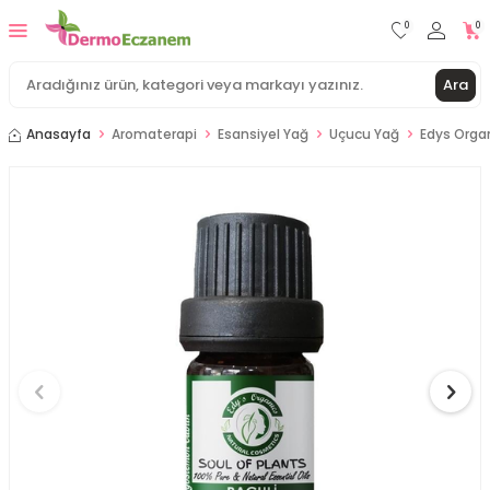
0
0
Ara
Anasayfa
Aromaterapi
Esansiyel Yağ
Uçucu Yağ
Edys Organ