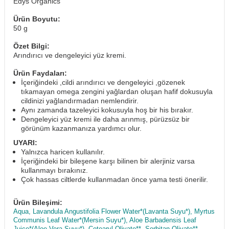
Edys Organics
Ürün Boyutu:
50 g
Özet Bilgi:
Arındırıcı ve dengeleyici yüz kremi.
Ürün Faydaları:
İçeriğindeki ,cildi arındırıcı ve dengeleyici ,gözenek
tıkamayan omega zengini yağlardan oluşan hafif dokusuyla
cildinizi yağlandırmadan nemlendirir.
Aynı zamanda tazeleyici kokusuyla hoş bir his bırakır.
Dengeleyici yüz kremi ile daha arınmış, pürüzsüz bir
görünüm kazanmanıza yardımcı olur.
UYARI:
Yalnızca haricen kullanılır.
İçeriğindeki bir bileşene karşı bilinen bir alerjiniz varsa
kullanmayı bırakınız.
Çok hassas ciltlerde kullanmadan önce yama testi önerilir.
Ürün Bileşimi:
Aqua, Lavandula Angustifolia Flower Water*(Lavanta Suyu*), Myrtus
Communis Leaf Water*(Mersin Suyu*), Aloe Barbadensis Leaf
Juice*(Aloe Vera Suyu*), Cetearyl Olivate**, Sorbitan Olivate**,