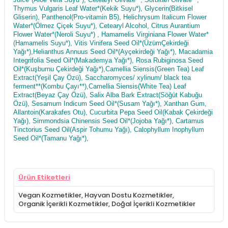
Thymus Vulgaris Leaf Water*(Kekik Suyu*), Glycerin(Bitkisel
Gliserin), Panthenol(Pro-vitamin B5), Helichrysum Italicum Flower
Water*(Ölmez Çiçek Suyu*), Cetearyl Alcohol, Citrus Aurantium
Flower Water*(Neroli Suyu*) , Hamamelis Virginiana Flower Water*
(Hamamelis Suyu*), Vitis Vinifera Seed Oil*(ÜzümÇekirdeği
Yağı*),Helianthus Annuus Seed Oil*(Ayçekirdeği Yağı*), Macadamia
Integrifolia Seed Oil*(Makademya Yağı*), Rosa Rubiginosa Seed
Oil*(Kuşburnu Çekirdeği Yağı*),Camellia Siensis(Green Tea) Leaf
Extract(Yeşil Çay Özü), Saccharomyces/ xylinum/ black tea
ferment**(Kombu Çayı**),Camellia Siensis(White Tea) Leaf
Extract(Beyaz Çay Özü), Salix Alba Bark Extract(Söğüt Kabuğu
Özü), Sesamum Indicum Seed Oil*(Susam Yağı*), Xanthan Gum,
Allantoin(Karakafes Otu), Cucurbita Pepa Seed Oil(Kabak Çekirdeği
Yağı), Simmondsia Chinensis Seed Oil*(Jojoba Yağı*), Cartamus
Tinctorius Seed Oil(Aspir Tohumu Yağı), Calophyllum Inophyllum
Seed Oil*(Tamanu Yağı*),
Ürün Etiketleri
Vegan Kozmetikler
,
Hayvan Dostu Kozmetikler
,
Organik İçerikli Kozmetikler
,
Doğal İçerikli Kozmetikler