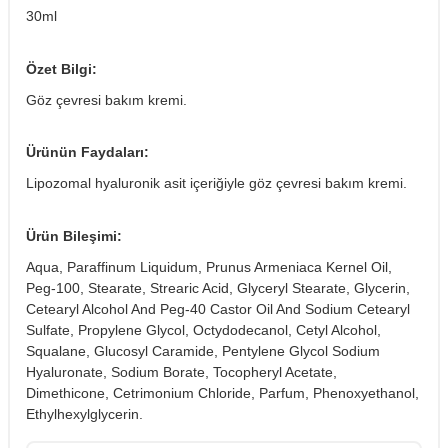
30ml
Özet Bilgi:
Göz çevresi bakım kremi.
Ürünün Faydaları:
Lipozomal hyaluronik asit içeriğiyle göz çevresi bakım kremi.
Ürün Bileşimi:
Aqua, Paraffinum Liquidum, Prunus Armeniaca Kernel Oil,
Peg-100, Stearate, Strearic Acid, Glyceryl Stearate, Glycerin,
Cetearyl Alcohol And Peg-40 Castor Oil And Sodium Cetearyl
Sulfate, Propylene Glycol, Octydodecanol, Cetyl Alcohol,
Squalane, Glucosyl Caramide, Pentylene Glycol Sodium
Hyaluronate, Sodium Borate, Tocopheryl Acetate,
Dimethicone, Cetrimonium Chloride, Parfum, Phenoxyethanol,
Ethylhexylglycerin.