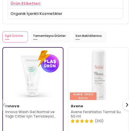
Ürün Etiketleri
Organik İçerikli Kozmetikler
İlgili Ürünler
Tamamlayıcı Ürünler
Son Baktıklarınız
Avene
Yetkili
Satıcı
Innova
Avene
Innova Wash Gel Normal ve
Avene Ferahlatıcı Termal Su
Yağlı Ciltler İçin Temizleyici
50 ml
Köpüren Jel 150 ml
(310)