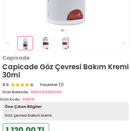
Capicade
Capicade Göz Çevresi Bakım Kremi
30ml
4.0
Yorumlar (1)
Ürün Barkodu :
8691254302129
Ürün Kodu :
38976
Öne Çıkan Bilgiler
Göz çevresi bakım kremi.
1.120,00 TL