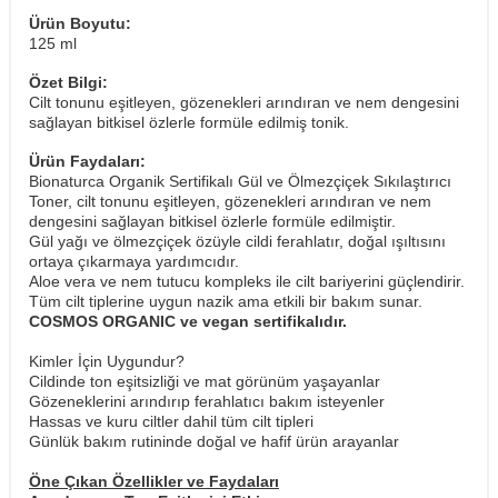
Ürün Boyutu:
125 ml
Özet Bilgi:
Cilt tonunu eşitleyen, gözenekleri arındıran ve nem dengesini
sağlayan bitkisel özlerle formüle edilmiş tonik.
Ürün Faydaları:
Bionaturca Organik Sertifikalı Gül ve Ölmezçiçek Sıkılaştırıcı
Toner, cilt tonunu eşitleyen, gözenekleri arındıran ve nem
dengesini sağlayan bitkisel özlerle formüle edilmiştir.
Gül yağı ve ölmezçiçek özüyle cildi ferahlatır, doğal ışıltısını
ortaya çıkarmaya yardımcıdır.
Aloe vera ve nem tutucu kompleks ile cilt bariyerini güçlendirir.
Tüm cilt tiplerine uygun nazik ama etkili bir bakım sunar.
COSMOS ORGANIC ve vegan sertifikalıdır.
Kimler İçin Uygundur?
Cildinde ton eşitsizliği ve mat görünüm yaşayanlar
Gözeneklerini arındırıp ferahlatıcı bakım isteyenler
Hassas ve kuru ciltler dahil tüm cilt tipleri
Günlük bakım rutininde doğal ve hafif ürün arayanlar
Öne Çıkan Özellikler ve Faydaları