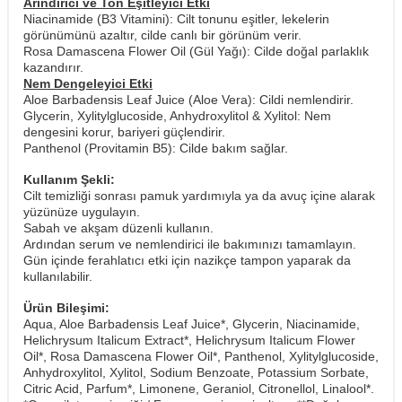
Arındırıcı ve Ton Eşitleyici Etki
Niacinamide (B3 Vitamini): Cilt tonunu eşitler, lekelerin
görünümünü azaltır, cilde canlı bir görünüm verir.
Rosa Damascena Flower Oil (Gül Yağı): Cilde doğal parlaklık
kazandırır.
Nem Dengeleyici Etki
Aloe Barbadensis Leaf Juice (Aloe Vera): Cildi nemlendirir.
Glycerin, Xylitylglucoside, Anhydroxylitol & Xylitol: Nem
dengesini korur, bariyeri güçlendirir.
Panthenol (Provitamin B5): Cilde bakım sağlar.
Kullanım Şekli:
Cilt temizliği sonrası pamuk yardımıyla ya da avuç içine alarak
yüzünüze uygulayın.
Sabah ve akşam düzenli kullanın.
Ardından serum ve nemlendirici ile bakımınızı tamamlayın.
​Gün içinde ferahlatıcı etki için nazikçe tampon yaparak da
kullanılabilir.
Ürün Bileşimi:
Aqua, Aloe Barbadensis Leaf Juice*, Glycerin, Niacinamide,
Helichrysum Italicum Extract*, Helichrysum Italicum Flower
Oil*, Rosa Damascena Flower Oil*, Panthenol, Xylitylglucoside,
Anhydroxylitol, Xylitol, Sodium Benzoate, Potassium Sorbate,
Citric Acid, Parfum*, Limonene, Geraniol, Citronellol, Linalool*.