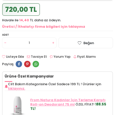
720,00 TL
Havale ile
14,40
TL daha az ödeyin.
Üretici / İthalatçı firma bilgileri için tıklayınız
ADET
Beğen
Listeye Ekle
Tavsiye Et
Yorum Yap
Fiyat Alarmı
Paylaş
Ürüne Özel Kampanyalar
Cilt Bakım Kategorisine Özel Sadece 199 TL !
Ürünler için
tıklayınız.
From Natura Kadınlar İçin Terleme Karşıtı
Roll-on Deodorant 75 ml
ÖZEL FİYAT!
188.55
TL!