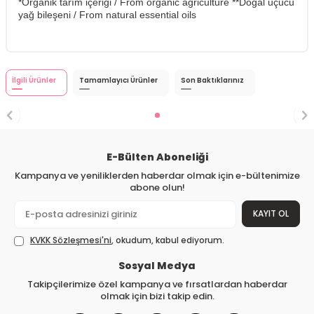
*Organik tarım içeriği / From organic agriculture **Doğal uçucu
yağ bileşeni / From natural essential oils
İlgili Ürünler
Tamamlayıcı Ürünler
Son Baktıklarınız
E-Bülten Aboneliği
Kampanya ve yeniliklerden haberdar olmak için e-bültenimize
abone olun!
KAYIT OL
KVKK Sözleşmesi'ni
, okudum, kabul ediyorum.
Sosyal Medya
Takipçilerimize özel kampanya ve fırsatlardan haberdar
olmak için bizi takip edin.