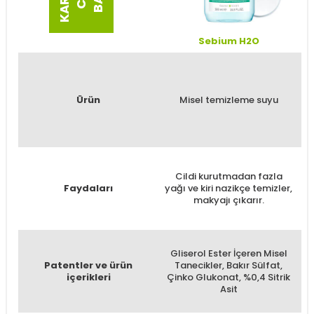
Sebium H2O
d
Ürün
Misel temizleme suyu
Cildi kurutmadan fazla
Faydaları
yağı ve kiri nazikçe temizler,
makyajı çıkarır.
Gliserol Ester İçeren Misel
F
Patentler ve ürün
Tanecikler, Bakır Sülfat,
içerikleri
Çinko Glukonat, %0,4 Sitrik
G
Asit