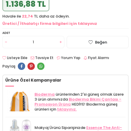
1.136,88 TL
Havale ile
22,74
TL daha az ödeyin.
Üretici / İthalatçı firma bilgileri için tıklayınız
ADET
Beğen
Listeye Ekle
Tavsiye Et
Yorum Yap
Fiyat Alarmı
Paylaş
Ürüne Özel Kampanyalar
Bioderma
ürünlerinden 2'si güneş olmak üzere
3 ürün alımınızda
Bioderma Bikini Çantası -
Promosyon Ürünü
HEDİYE! Bioderma güneş
ürünleri için
tıklayınız.
Makyaj Ürünü Siparişinizde
Essence The Anti-