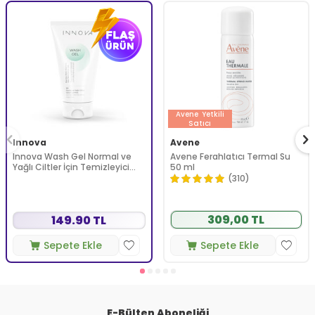
Avene
Yetkili
Satıcı
Innova
Avene
Innova Wash Gel Normal ve
Avene Ferahlatıcı Termal Su
Yağlı Ciltler İçin Temizleyici
50 ml
Köpüren Jel 150 ml
(310)
309,00 TL
149.90 TL
Sepete Ekle
Sepete Ekle
E-Bülten Aboneliği