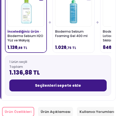
+
+
İncelediğiniz ürün ·
Bioderma Sebium
Bioder
Bioderma Sebium H2O
Foaming Gel 400 ml
Lotion 
Yüz ve Makyaj
Sıkılaştı
Temizleme Suyu 500
ml
1.136
1.026
846
,88 TL
,75 TL
,3
ml
1 ürün seçili
Toplam
1.136,88 TL
Seçilenleri sepete ekle
Ürün Özellikleri
Ürün Açıklaması
Kullanıcı Yorumları 