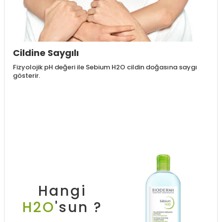
Cildine Saygılı
Fizyolojik pH değeri ile Sebium H2O cildin doğasına saygı
gösterir.
Hangi
H2O
'sun ?