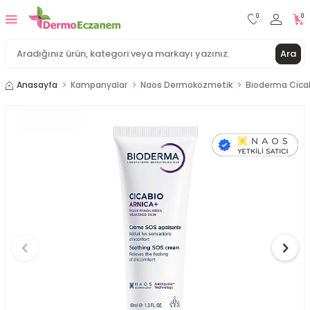
0
0
Ara
Anasayfa
Kampanyalar
Naos Dermokozmetik
Bioderma Cica