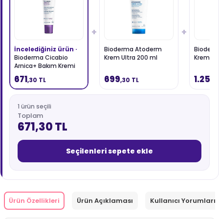
+
+
İncelediğiniz ürün ·
Bioderma Atoderm
Bioder
Bioderma Cicabio
Krem Ultra 200 ml
Krem Ul
Arnica+ Bakım Kremi
40ml
671
699
1.252
,30 TL
,30 TL
,
1 ürün seçili
Toplam
671,30 TL
Seçilenleri sepete ekle
Ürün Özellikleri
Ürün Açıklaması
Kullanıcı Yorumları 