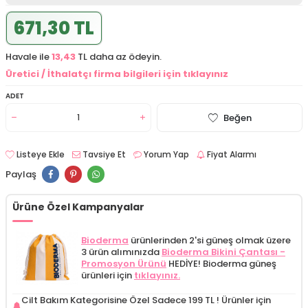
671,30 TL
Havale ile
13,43
TL daha az ödeyin.
Üretici / İthalatçı firma bilgileri için tıklayınız
ADET
Beğen
Listeye Ekle
Tavsiye Et
Yorum Yap
Fiyat Alarmı
Paylaş
Ürüne Özel Kampanyalar
Bioderma
ürünlerinden 2'si güneş olmak üzere
3 ürün alımınızda
Bioderma Bikini Çantası -
Promosyon Ürünü
HEDİYE! Bioderma güneş
ürünleri için
tıklayınız.
Cilt Bakım Kategorisine Özel Sadece 199 TL !
Ürünler için