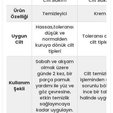
Cilt Bakım
Cilt Bakım
Ürün
Temizleyici
Krem
Özelliği
Hassas,toleransı
düşük ve
Uygun
Toleransı dü
normalden
Cilt
cilt tipleri
kuruya dönük cilt
tipleri
Sabah ve akşam
olmak üzere
günde 2 kez, bir
Cilt temizle
parça pamuk
işleminden son
Kullanım
yardımı ile yüz ve
sorunlu bölg
Şekli
göz çevresine,
ince bir taba
etkin temizlik
halinde uygula
sağlayıncaya
kadar uygulayın.