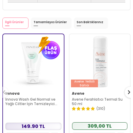
İlgili Ürünler
Tamamlayıcı Ürünler
Son Baktıklarınız
Avene
Yetkili
Satıcı
Innova
Avene
Innova Wash Gel Normal ve
Avene Ferahlatıcı Termal Su
Yağlı Ciltler İçin Temizleyici
50 ml
Köpüren Jel 150 ml
(310)
309,00 TL
149.90 TL