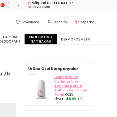
TR −
MÜŞTERI DESTEK HATTI :
TL
08505324500
0
0
Favorilerim
Hesabım
Sepetim
PARFÜM
PROFESYONEL
DERMOKOZMETIK
DEODORANT
SAÇ BAKIMI
Ürüne Özel Kampanyalar
u 75
From Natura
Kadınlar İçin
Terleme Karşıtı
Roll-on Deodorant
75 ml
ÖZEL
FİYAT!
188.55 TL!