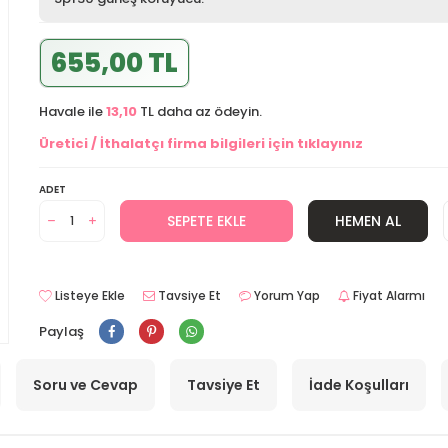
655,00 TL
Havale ile
13,10
TL daha az ödeyin.
Üretici / İthalatçı firma bilgileri için tıklayınız
ADET
SEPETE EKLE
HEMEN AL
Listeye Ekle
Tavsiye Et
Yorum Yap
Fiyat Alarmı
Paylaş
Soru ve Cevap
Tavsiye Et
İade Koşulları