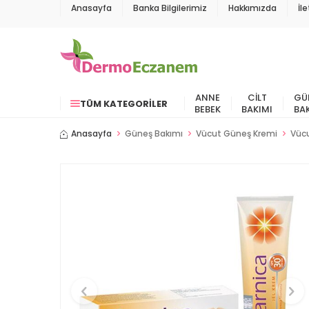
Anasayfa
Banka Bilgilerimiz
Hakkımızda
İl
ANNE
CILT
GÜ
TÜM KATEGORILER
BEBEK
BAKIMI
BA
Anasayfa
Güneş Bakımı
Vücut Güneş Kremi
Vüc