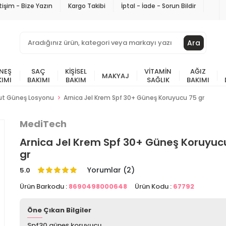
etişim - Bize Yazın
Kargo Takibi
İptal - İade - Sorun Bildir
Ara
NEŞ
SAÇ
KIŞISEL
VITAMIN
AĞIZ
MAKYAJ
KIMI
BAKIMI
BAKIM
SAĞLIK
BAKIMI
ut Güneş Losyonu
Arnica Jel Krem Spf 30+ Güneş Koruyucu 75 gr
MediTech
Arnica Jel Krem Spf 30+ Güneş Koruyuc
gr
Yorumlar (2)
5.0
Ürün Barkodu :
8690498000648
Ürün Kodu :
67792
Öne Çıkan Bilgiler
Spf30 güneş koruyucu.