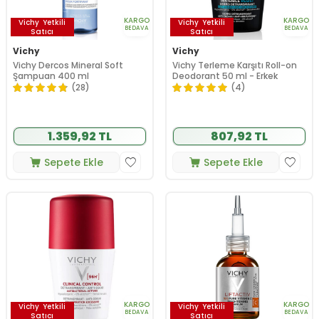
KARGO
KARGO
Vichy
Yetkili
Vichy
Yetkili
BEDAVA
BEDAVA
Satıcı
Satıcı
Vichy
Vichy
Vichy Dercos Mineral Soft
Vichy Terleme Karşıtı Roll-on
Şampuan 400 ml
Deodorant 50 ml - Erkek
(28)
(4)
1.359,92 TL
807,92 TL
Sepete Ekle
Sepete Ekle
KARGO
KARGO
Vichy
Yetkili
Vichy
Yetkili
BEDAVA
BEDAVA
Satıcı
Satıcı