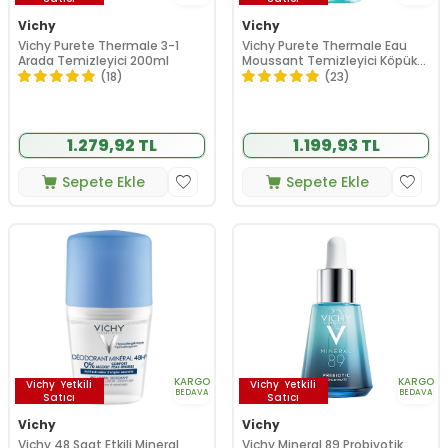
Vichy
Vichy
Vichy Purete Thermale 3-1
Vichy Purete Thermale Eau
Arada Temizleyici 200ml
Moussant Temizleyici Köpük
150ml
(18)
(23)
1.279,92 TL
1.199,93 TL
Sepete Ekle
Sepete Ekle
KARGO
KARGO
Vichy
Yetkili
Vichy
Yetkili
BEDAVA
BEDAVA
Satıcı
Satıcı
Vichy
Vichy
Vichy 48 Saat Etkili Mineral
Vichy Mineral 89 Probiyotik