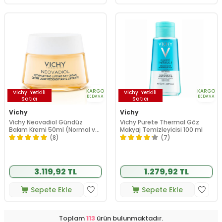
KARGO
KARGO
Vichy
Yetkili
Vichy
Yetkili
BEDAVA
BEDAVA
Satıcı
Satıcı
Vichy
Vichy
Vichy Neovadiol Gündüz
Vichy Purete Thermal Göz
Bakım Kremi 50ml (Normal ve
Makyaj Temizleyicisi 100 ml
Karma Ciltler)
(8)
(7)
3.119,92 TL
1.279,92 TL
Sepete Ekle
Sepete Ekle
Toplam
113
ürün bulunmaktadır.