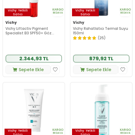
KARGO
KARGO
Vichy
Yetkili
Vichy
Yetkili
BEDAVA
BEDAVA
Satıcı
Satıcı
Vichy
Vichy
Vichy Liftactiv Pigment
Vichy Rahatlatıcı Termal Suyu
Specialist B3 SPF50+ Göz
150ml
Bakım Kremi 15 ml
(25)
2.344,93 TL
879,92 TL
Sepete Ekle
Sepete Ekle
KARGO
KARGO
Vichy
Yetkili
Vichy
Yetkili
BEDAVA
BEDAVA
Satıcı
Satıcı