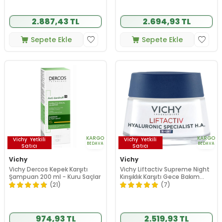
2.887,43 TL
2.694,93 TL
Sepete Ekle
Sepete Ekle
KARGO
KARGO
Vichy
Yetkili
Vichy
Yetkili
BEDAVA
BEDAVA
Satıcı
Satıcı
Vichy
Vichy
Vichy Dercos Kepek Karşıtı
Vichy Liftactiv Supreme Night
Şampuan 200 ml - Kuru Saçlar
Kırışıklık Karşıtı Gece Bakım
Kremi 50ml
(21)
(7)
974,93 TL
2.519,93 TL