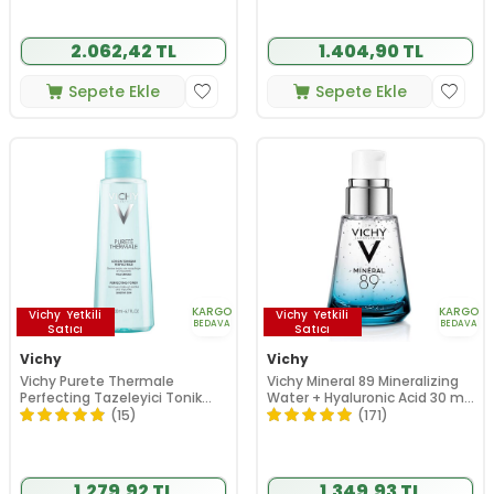
2.062,42 TL
1.404,90 TL
Sepete Ekle
Sepete Ekle
KARGO
KARGO
Vichy
Yetkili
Vichy
Yetkili
BEDAVA
BEDAVA
Satıcı
Satıcı
Vichy
Vichy
Vichy Purete Thermale
Vichy Mineral 89 Mineralizing
Perfecting Tazeleyici Tonik
Water + Hyaluronic Acid 30 ml
200 ml
Serum
(15)
(171)
1.279,92 TL
1.349,93 TL