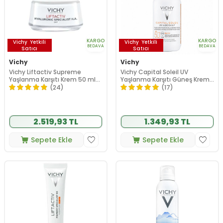
KARGO
KARGO
Vichy
Yetkili
Vichy
Yetkili
BEDAVA
BEDAVA
Satıcı
Satıcı
Vichy
Vichy
Vichy Liftactiv Supreme
Vichy Capital Soleil UV
Yaşlanma Karşıtı Krem 50 ml
Yaşlanma Karşıtı Güneş Kremi
Normal ve Karma Ciltler
SPF 50 40 ml - Renkli
(24)
(17)
2.519,93 TL
1.349,93 TL
Sepete Ekle
Sepete Ekle