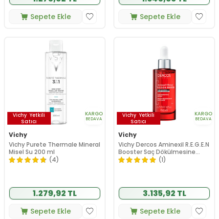
Sepete Ekle
Sepete Ekle
KARGO
KARGO
Vichy
Yetkili
Vichy
Yetkili
BEDAVA
BEDAVA
Satıcı
Satıcı
Vichy
Vichy
Vichy Purete Thermale Mineral
Vichy Dercos Aminexil R.E.G.E.N
Misel Su 200 ml
Booster Saç Dökülmesine
Karşı Serum 90 ml
(4)
(1)
1.279,92 TL
3.135,92 TL
Sepete Ekle
Sepete Ekle