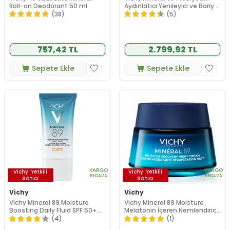
Roll-on Deodorant 50 ml
Aydınlatıcı Yenileyici ve Bariyer
Onarıcı Serum 30 ml
(38)
(5)
757,42 TL
2.799,92 TL
Sepete Ekle
Sepete Ekle
KARGO
KARGO
Vichy
Yetkili
Vichy
Yetkili
BEDAVA
BEDAVA
Satıcı
Satıcı
Vichy
Vichy
Vichy Mineral 89 Moisture
Vichy Mineral 89 Moisture
Boosting Daily Fluid SPF 50+
Melatonin İçeren Nemlendirici
50 ml
Gece Kremi 50 ml
(4)
(1)