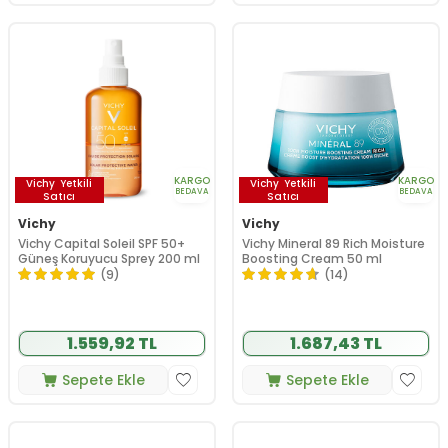
KARGO
KARGO
Vichy
Yetkili
Vichy
Yetkili
BEDAVA
BEDAVA
Satıcı
Satıcı
Vichy
Vichy
Vichy Capital Soleil SPF 50+
Vichy Mineral 89 Rich Moisture
Güneş Koruyucu Sprey 200 ml
Boosting Cream 50 ml
(9)
(14)
1.559,92 TL
1.687,43 TL
Sepete Ekle
Sepete Ekle