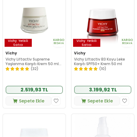
KARGO
KARGO
Vichy
Yetkili
Vichy
Yetkili
BEDAVA
BEDAVA
Satıcı
Satıcı
Vichy
Vichy
Vichy Liftactiv Supreme
Vichy Liftactiv B3 Koyu Leke
Yaşlanma Karşıtı Krem 50 ml
Karşıtı SPF50+ Krem 50 ml
Kuru Ciltler
(32)
(10)
2.519,93 TL
3.199,92 TL
Sepete Ekle
Sepete Ekle