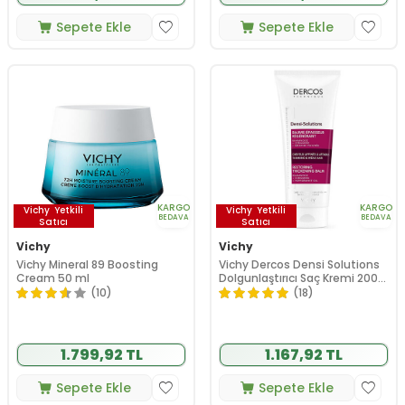
Sepete Ekle
Sepete Ekle
KARGO
KARGO
Vichy
Yetkili
Vichy
Yetkili
BEDAVA
BEDAVA
Satıcı
Satıcı
Vichy
Vichy
Vichy Mineral 89 Boosting
Vichy Dercos Densi Solutions
Cream 50 ml
Dolgunlaştırıcı Saç Kremi 200
ml
(10)
(18)
1.799,92 TL
1.167,92 TL
Sepete Ekle
Sepete Ekle