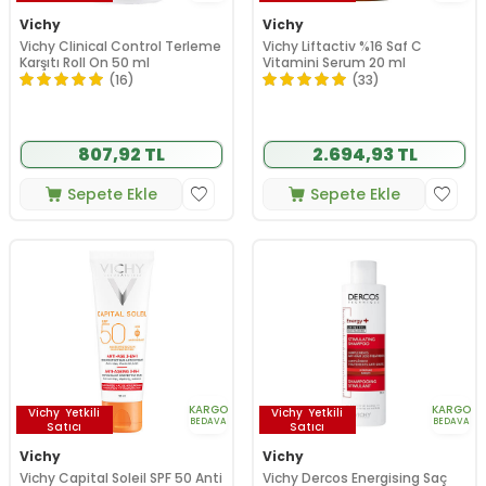
Vichy
Vichy
Vichy Clinical Control Terleme
Vichy Liftactiv %16 Saf C
Karşıtı Roll On 50 ml
Vitamini Serum 20 ml
(16)
(33)
807,92 TL
2.694,93 TL
Sepete Ekle
Sepete Ekle
KARGO
KARGO
Vichy
Yetkili
Vichy
Yetkili
BEDAVA
BEDAVA
Satıcı
Satıcı
Vichy
Vichy
Vichy Capital Soleil SPF 50 Anti
Vichy Dercos Energising Saç