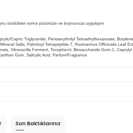
rumunu sürdükten sonra yüzünüze ve boynunuza uygulayın.
rylic/​Capric Triglyceride, Pentaerythrityl Tetraethylhexanoate, Butylen
neral Salts, Palmitoyl Tetrapeptide-7, Rosmarinus Officinalis Leaf Ex
te, Vitreoscilla Ferment, Tocopherol, Biosaccharide Gum-1, Caprylyl Gly
Xanthan Gum, Salicylic Acid, Parfum/​Fragrance
r
Son Baktıklarınız