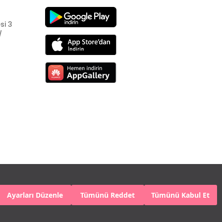
si 3
/
Ayarları Düzenle
Tümünü Reddet
Tümünü Kabul Et