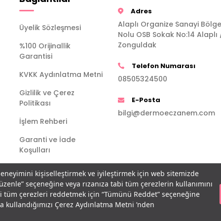
Adres
Alaplı Organize Sanayi Bölge
Üyelik Sözleşmesi
Nolu OSB Sokak No:14 Alaplı 
Zonguldak
%100 Orijinallik
Garantisi
Telefon Numarası
KVKK Aydınlatma Metni
08505324500
Gizlilik ve Çerez
E-Posta
Politikası
bilgi@dermoeczanem.com
İşlem Rehberi
Garanti ve İade
Koşulları
deneyimini kişiselleştirmek ve iyileştirmek için web sitemizde
Düzenle” seçeneğine veya rızanıza tabi tüm çerezlerin kullanımını
bi tüm çerezleri reddetmek için “Tümünü Reddet” seçeneğine
açla kullandığımızı Çerez Aydınlatma Metni ’nden
T
-Soft
E-Ticaret
Sistemleriyle Hazırlanmıştır.