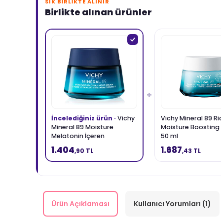
SIK BIRLIKTE ALINIR
Birlikte alınan ürünler
+
İncelediğiniz ürün ·
Vichy
Vichy Mineral 89 Ri
Mineral 89 Moisture
Moisture Boostin
Melatonin İçeren
50 ml
Nemlendirici Gece Kremi
1.404
1.687
,90 TL
,43 TL
50 ml
Ürün Açıklaması
Kullanıcı Yorumları (1)