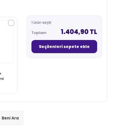
1 ürün seçili
1.404,90 TL
Toplam
Seçilenleri sepete ekle
+
ml
Beni Ara