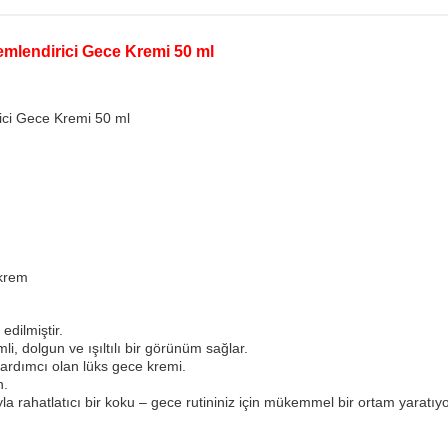
emlendirici Gece Kremi 50 ml
ici Gece Kremi 50 ml
 krem
edilmiştir.
li, dolgun ve ışıltılı bir görünüm sağlar.
ardımcı olan lüks gece kremi.
n.
 rahatlatıcı bir koku – gece rutininiz için mükemmel bir ortam yaratıyo