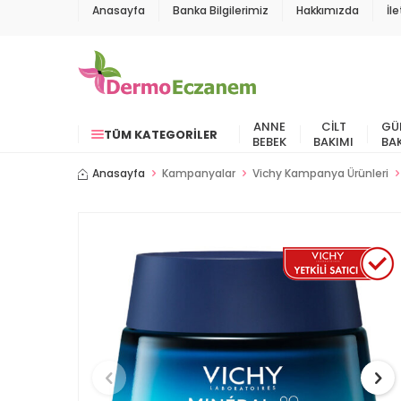
Anasayfa
Banka Bilgilerimiz
Hakkımızda
İl
ANNE
CILT
GÜ
TÜM KATEGORILER
BEBEK
BAKIMI
BA
Anasayfa
Kampanyalar
Vichy Kampanya Ürünleri