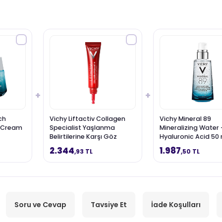
+
+
ch
Vichy Liftactiv Collagen
Vichy Mineral 89
g Cream
Specialist Yaşlanma
Mineralizing Water 
Belirtilerine Karşı Göz
Hyaluronic Acid 50 
Bakım Kremi 15 ml
Serum
2.344
1.987
,93 TL
,50 TL
Soru ve Cevap
Tavsiye Et
İade Koşulları