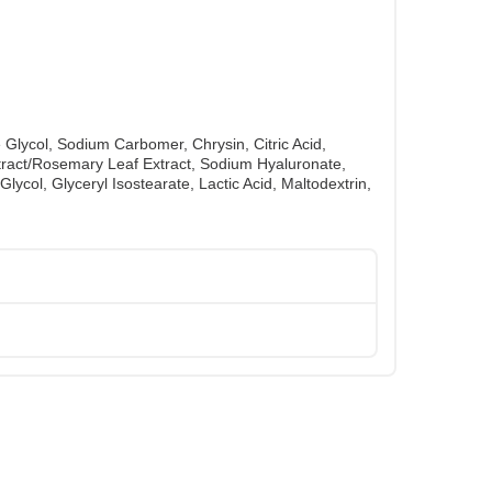
e Glycol, Sodium Carbomer, Chrysin, Citric Acid,
tract/​Rosemary Leaf Extract, Sodium Hyaluronate,
col, Glyceryl Isostearate, Lactic Acid, Maltodextrin,