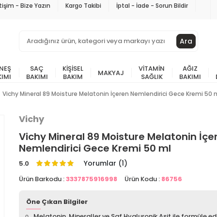
etişim - Bize Yazın
Kargo Takibi
İptal - İade - Sorun Bildir
Ara
NEŞ
SAÇ
KIŞISEL
VITAMIN
AĞIZ
MAKYAJ
KIMI
BAKIMI
BAKIM
SAĞLIK
BAKIMI
Vichy Mineral 89 Moisture Melatonin İçeren Nemlendirici Gece Kremi 50 
Vichy
Vichy Mineral 89 Moisture Melatonin İçe
Nemlendirici Gece Kremi 50 ml
Yorumlar (1)
5.0
Ürün Barkodu :
3337875916998
Ürün Kodu :
86756
Öne Çıkan Bilgiler
Melatonin, Mineraller ve Saf Hyaluronik Asit ile formüle edi