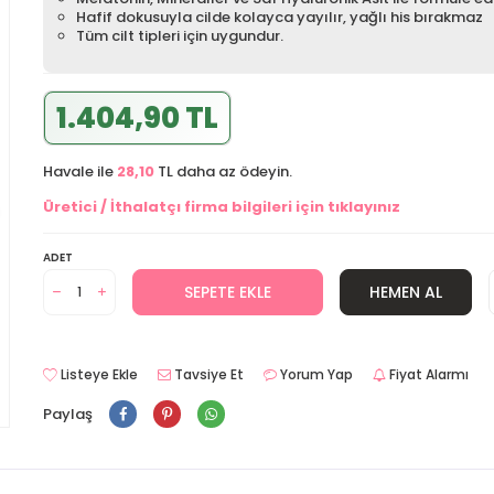
Hafif dokusuyla cilde kolayca yayılır, yağlı his bırakmaz
Tüm cilt tipleri için uygundur.
1.404,90 TL
Havale ile
28,10
TL daha az ödeyin.
Üretici / İthalatçı firma bilgileri için tıklayınız
ADET
SEPETE EKLE
HEMEN AL
Listeye Ekle
Tavsiye Et
Yorum Yap
Fiyat Alarmı
Paylaş