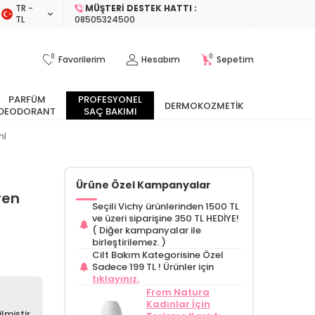
TR −
MÜŞTERI DESTEK HATTI :
TL
08505324500
0
0
Favorilerim
Hesabım
Sepetim
PARFÜM
PROFESYONEL
DERMOKOZMETIK
DEODORANT
SAÇ BAKIMI
ml
Ürüne Özel Kampanyalar
ren
Seçili Vichy ürünlerinden 1500 TL
ve üzeri siparişine 350 TL HEDİYE!
( Diğer kampanyalar ile
birleştirilemez. )
Cilt Bakım Kategorisine Özel
Sadece 199 TL !
Ürünler için
tıklayınız.
From Natura
Kadınlar İçin
lmiştir