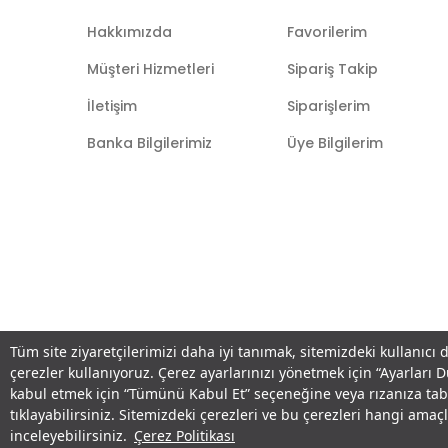
Hakkımızda
Favorilerim
Müşteri Hizmetleri
Sipariş Takip
İletişim
Siparişlerim
Banka Bilgilerimiz
Üye Bilgilerim
Tüm site ziyaretçilerimizi daha iyi tanımak, sitemizdeki kullanıcı 
çerezler kullanıyoruz. Çerez ayarlarınızı yönetmek için “Ayarları 
kabul etmek için “Tümünü Kabul Et” seçeneğine veya rızanıza ta
tıklayabilirsiniz. Sitemizdeki çerezleri ve bu çerezleri hangi am
inceleyebilirsiniz.
Çerez Politikası