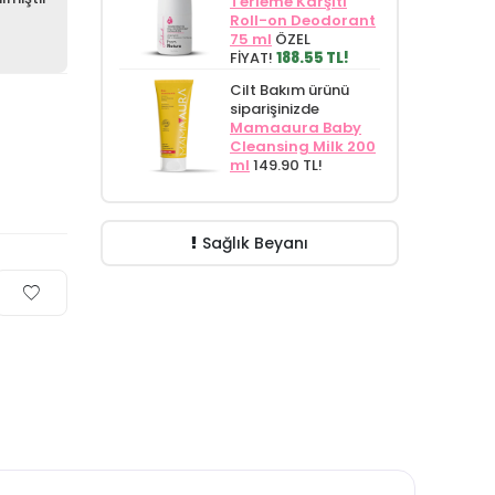
Terleme Karşıtı
Roll-on Deodorant
75 ml
ÖZEL
FİYAT!
188.55 TL!
Cilt Bakım ürünü
siparişinizde
Mamaaura Baby
Cleansing Milk 200
ml
149.90 TL!
Sağlık Beyanı