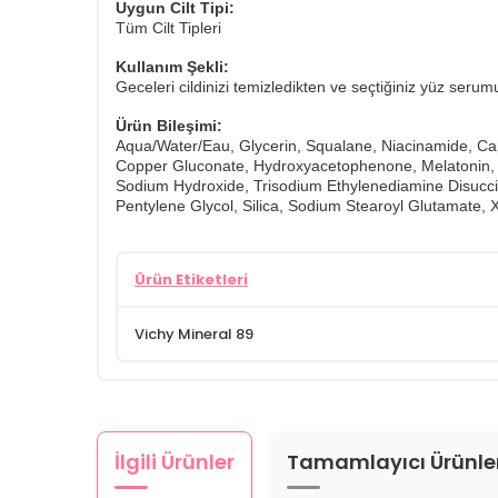
Uygun Cilt Tipi:
Tüm Cilt Tipleri
Kullanım Şekli:
Geceleri cildinizi temizledikten ve seçtiğiniz yüz se
Ürün Bileşimi:
Aqua/​Water/​Eau, Glycerin, Squalane, Niacinamide, Cap
Copper Gluconate, Hydroxyacetophenone, Melatonin, Mi
Sodium Hydroxide, Trisodium Ethylenediamine Disuccina
Pentylene Glycol, Silica, Sodium Stearoyl Glutamate, 
Ürün Etiketleri
Vichy Mineral 89
İlgili Ürünler
Tamamlayıcı Ürünle