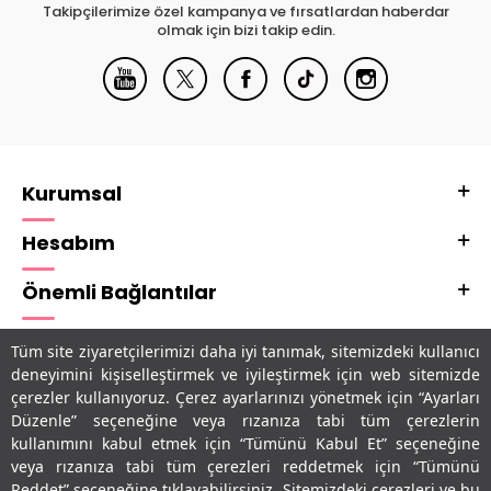
Takipçilerimize özel kampanya ve fırsatlardan haberdar
olmak için bizi takip edin.
Kurumsal
Hesabım
Önemli Bağlantılar
Adres & İletişim
Tüm site ziyaretçilerimizi daha iyi tanımak, sitemizdeki kullanıcı
deneyimini kişiselleştirmek ve iyileştirmek için web sitemizde
Uygulamalarımız
çerezler kullanıyoruz. Çerez ayarlarınızı yönetmek için “Ayarları
Düzenle” seçeneğine veya rızanıza tabi tüm çerezlerin
kullanımını kabul etmek için “Tümünü Kabul Et” seçeneğine
veya rızanıza tabi tüm çerezleri reddetmek için “Tümünü
Reddet” seçeneğine tıklayabilirsiniz. Sitemizdeki çerezleri ve bu