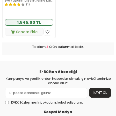
Eye Yaşlanma Belirtilerine Karşı
Göz Çevresi Serumu 15 ml
(1)
1.545,00 TL
Sepete Ekle
Toplam
3
ürün bulunmaktadır.
E-Bülten Aboneliği
Kampanya ve yeniliklerden haberdar olmak için e-bültenimize
abone olun!
KAYIT OL
KVKK Sözleşmesi'ni
, okudum, kabul ediyorum.
Sosyal Medya