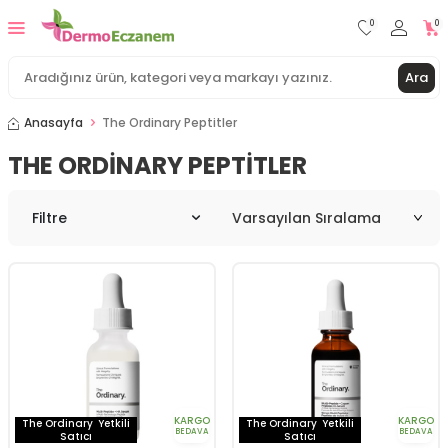
0
0
Ara
Anasayfa
The Ordinary Peptitler
THE ORDINARY PEPTITLER
Filtre
KARGO
KARGO
The Ordinary
Yetkili
The Ordinary
Yetkili
BEDAVA
BEDAVA
Satıcı
Satıcı