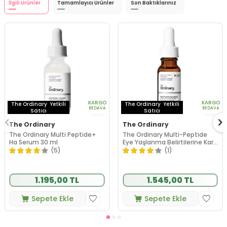
İlgili Ürünler
Tamamlayıcı Ürünler
Son Baktıklarınız
KARGO
KARGO
The Ordinary
Yetkili
The Ordinary
Yetkili
BEDAVA
BEDAVA
Satıcı
Satıcı
The Ordinary
The Ordinary
The Ordinary Multi Peptide+
The Ordinary Multi-Peptide
Ha Serum 30 ml
Eye Yaşlanma Belirtilerine Karşı
Göz Çevresi Serumu 15 ml
(5)
(1)
1.195,00 TL
1.545,00 TL
Sepete Ekle
Sepete Ekle