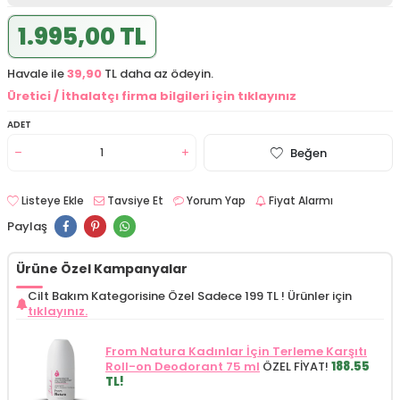
1.995,00 TL
Havale ile
39,90
TL daha az ödeyin.
Üretici / İthalatçı firma bilgileri için tıklayınız
ADET
Beğen
Listeye Ekle
Tavsiye Et
Yorum Yap
Fiyat Alarmı
Paylaş
Ürüne Özel Kampanyalar
Cilt Bakım Kategorisine Özel Sadece 199 TL !
Ürünler için
tıklayınız.
From Natura Kadınlar İçin Terleme Karşıtı
Roll-on Deodorant 75 ml
ÖZEL FİYAT!
188.55
TL!