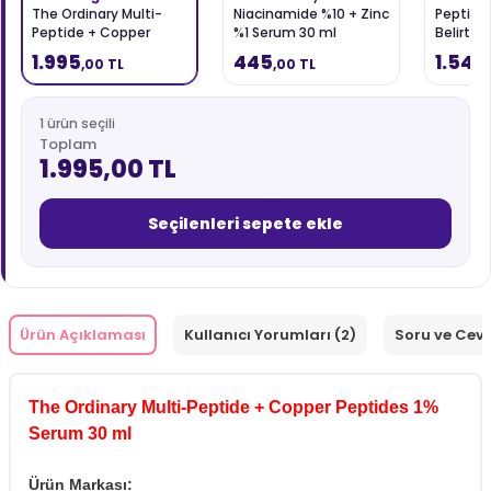
The Ordinary Multi-
Niacinamide %10 + Zinc
Peptide
Peptide + Copper
%1 Serum 30 ml
Belirtile
Peptides 1% Serum 30
Çevresi
1.995
445
1.545
,00 TL
,00 TL
ml
1 ürün seçili
Toplam
1.995,00 TL
Seçilenleri sepete ekle
Ürün Açıklaması
Kullanıcı Yorumları (2)
Soru ve Cev
The Ordinary Multi-Peptide + Copper Peptides 1%
Serum 30 ml
Ürün Markası: