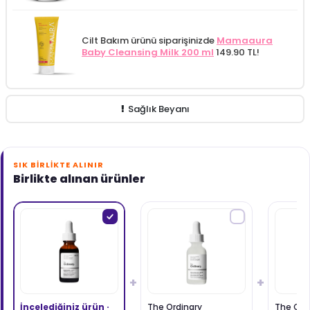
Cilt Bakım ürünü siparişinizde
Mamaaura
Baby Cleansing Milk 200 ml
149.90 TL!
Sağlık Beyanı
SIK BIRLIKTE ALINIR
Birlikte alınan ürünler
+
+
İncelediğiniz ürün ·
The Ordinary
The Ordi