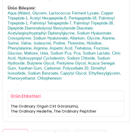
Ürün Bileşimi:
Aqua (Water), Glycerin, Lactococcus Ferment Lysate, Copper
Tripeptide-1, Acetyl Hexapeptide-8, Pentapeptide-18, Palmitoyl
Tripeptide-1, Palmitoyl Tetrapeptide-7, Palmitoyl Tripeptide-38,
Dipeptide Diaminobutyroyl Benzylamide Diacetate,
Acetylarginyltryptophyl Diphenylglycine, Sodium Hyaluronate
Crosspolymer, Sodium Hyaluronate, Allantoin, Glycine, Alanine,
Serine, Valine, Isoleucine, Proline, Threonine, Histidine,
Phenylalanine, Arginine, Aspartic Acid, Trehalose, Fructose,
Glucose, Maltose, Urea, Sodium Pca, Pca, Sodium Lactate, Citric
Acid, Hydroxypropyl Cyclodextrin, Sodium Chloride, Sodium
Hydroxide, Butylene Glycol, Pentylene Glycol, Acacia Senegal
Gum, Xanthan Gum, Carbomer, Polysorbate 20, Dimethyl
Isosorbide, Sodium Benzoate, Caprylyl Glycol, Ethylhexylglycerin,
Phenoxyethanol, Chlorphenesin
Ürün Etiketleri
The Ordinary Olgun Cilt Görünümü
,
The Ordinary Hedefle
,
The Ordinary Peptitler