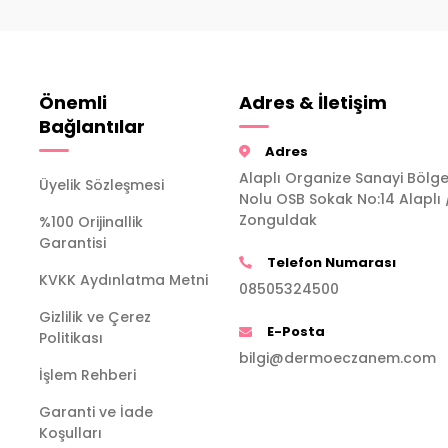
Önemli
Adres & İletişim
Bağlantılar
Adres
Alaplı Organize Sanayi Bölge
Üyelik Sözleşmesi
Nolu OSB Sokak No:14 Alaplı 
Zonguldak
%100 Orijinallik
Garantisi
Telefon Numarası
KVKK Aydınlatma Metni
08505324500
Gizlilik ve Çerez
E-Posta
Politikası
bilgi@dermoeczanem.com
İşlem Rehberi
Garanti ve İade
Koşulları