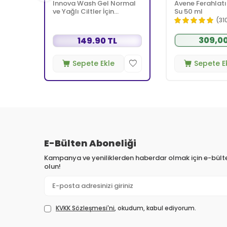
Innova Wash Gel Normal
Avene Ferahlatı
ve Yağlı Ciltler İçin
Su 50 ml
Temizleyici Köpüren Jel
(31
150 ml
309,00
149.90 TL
Sepete Ekle
Sepete E
E-Bülten Aboneliği
Kampanya ve yeniliklerden haberdar olmak için e-bül
olun!
KVKK Sözleşmesi'ni
, okudum, kabul ediyorum.