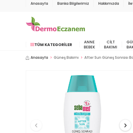
Anasayfa
Banka Bilgilerimiz
Hakkımızda
İl
ANNE
CILT
GÜ
TÜM KATEGORILER
BEBEK
BAKIMI
BA
Anasayfa
Güneş Bakımı
After Sun Güneş Sonrası B