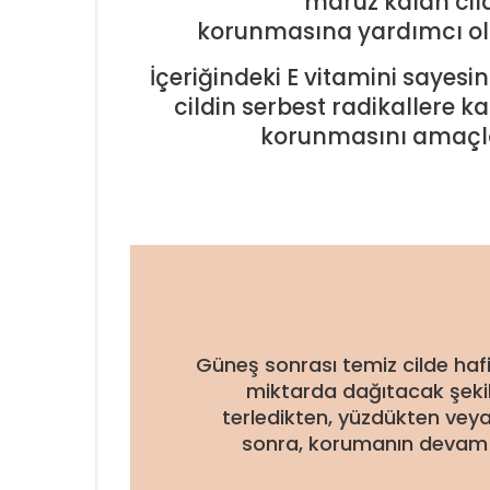
maruz kalan cil
korunmasına yardımcı ol
İçeriğindeki E vitamini sayesi
cildin serbest radikallere ka
korunmasını amaçl
Güneş sonrası temiz cilde haf
miktarda dağıtacak şekild
terledikten, yüzdükten vey
sonra, korumanın devam 