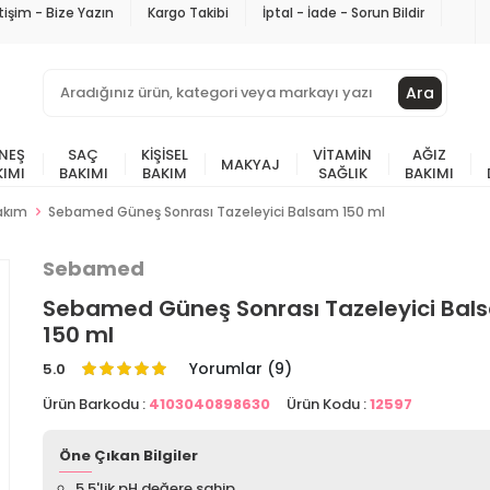
etişim - Bize Yazın
Kargo Takibi
İptal - İade - Sorun Bildir
Ara
NEŞ
SAÇ
KIŞISEL
VITAMIN
AĞIZ
MAKYAJ
KIMI
BAKIMI
BAKIM
SAĞLIK
BAKIMI
akım
Sebamed Güneş Sonrası Tazeleyici Balsam 150 ml
Sebamed
Sebamed Güneş Sonrası Tazeleyici Bal
150 ml
Yorumlar (9)
5.0
Ürün Barkodu :
4103040898630
Ürün Kodu :
12597
Öne Çıkan Bilgiler
5.5'lik pH değere sahip.