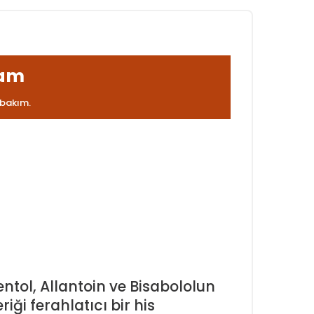
sam
 bakım.
☼
ntol, Allantoin ve Bisabololun
eriği ferahlatıcı bir his