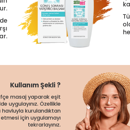
din
ka
ur.
Tü
nde
ol
rşı
he
ar.
Kullanım Şekli ?
ifçe masaj yaparak eşit
e uygulayınız. Özellikle
a havluyla kurulandıktan
etmesi için uygulamayı
tekrarlayınız.