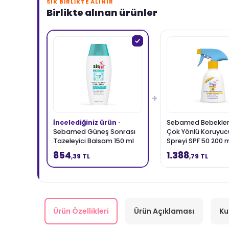
SIK BIRLIKTE ALINIR
Birlikte alınan ürünler
+
İncelediğiniz ürün ·
Sebamed Bebekler 
Sebamed Güneş Sonrası
Çok Yönlü Koruyu
Tazeleyici Balsam 150 ml
Spreyi SPF 50 200 
854
1.388
,39 TL
,79 TL
Ürün Özellikleri
Ürün Açıklaması
Ku