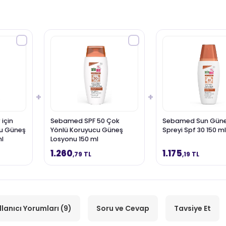
+
+
için
Sebamed SPF 50 Çok
Sebamed Sun Gün
cu Güneş
Yönlü Koruyucu Güneş
Spreyi Spf 30 150 ml
ml
Losyonu 150 ml
1.260
1.175
,79 TL
,19 TL
llanıcı Yorumları (9)
Soru ve Cevap
Tavsiye Et