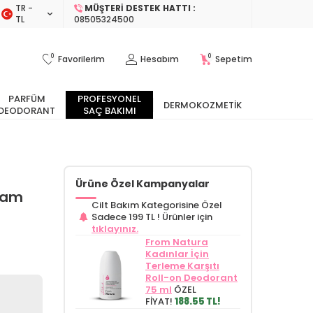
TR −
MÜŞTERI DESTEK HATTI :
TL
08505324500
0
0
Favorilerim
Hesabım
Sepetim
PARFÜM
PROFESYONEL
DERMOKOZMETIK
DEODORANT
SAÇ BAKIMI
Ürüne Özel Kampanyalar
sam
Cilt Bakım Kategorisine Özel
Sadece 199 TL !
Ürünler için
tıklayınız.
From Natura
Kadınlar İçin
Terleme Karşıtı
Roll-on Deodorant
75 ml
ÖZEL
FİYAT!
188.55 TL!