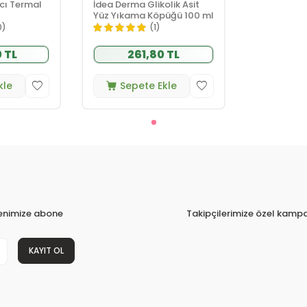
cı Termal
İdea Derma Glikolik Asit
Yüz Yıkama Köpüğü 100 ml
0)
(1)
 TL
261,80 TL
kle
Sepete Ekle
tenimize abone
Takipçilerimize özel kampa
KAYIT OL