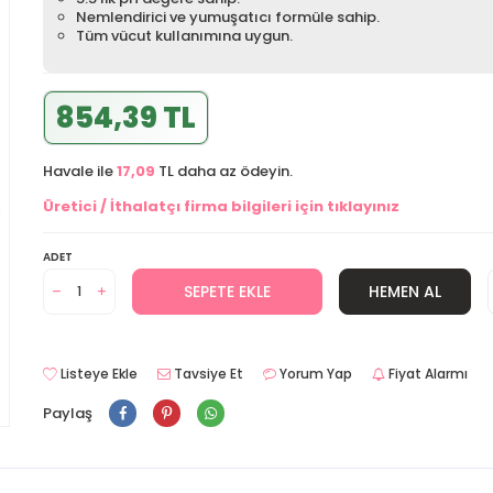
Nemlendirici ve yumuşatıcı formüle sahip.
Tüm vücut kullanımına uygun.
854,39 TL
Havale ile
17,09
TL daha az ödeyin.
Üretici / İthalatçı firma bilgileri için tıklayınız
ADET
SEPETE EKLE
HEMEN AL
Listeye Ekle
Tavsiye Et
Yorum Yap
Fiyat Alarmı
Paylaş