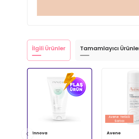
İlgili Ürünler
Tamamlayıcı Ürünle
Avene
Yetkili
Satıcı
Innova
Avene