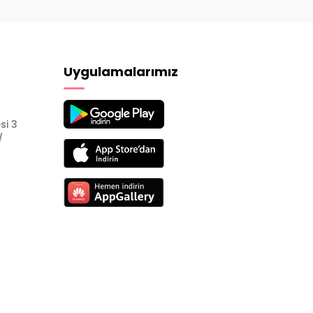
Uygulamalarımız
si 3
/