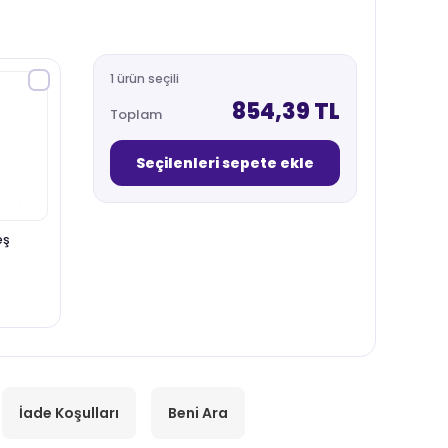
1 ürün seçili
854,39 TL
Toplam
Seçilenleri sepete ekle
eş
İade Koşulları
Beni Ara