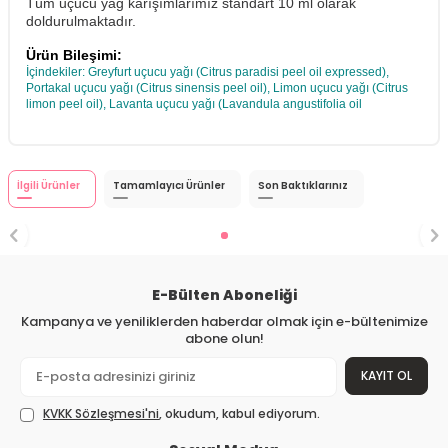
Tüm uçucu yağ karışımlarımız standart 10 ml olarak
doldurulmaktadır.
Ürün Bileşimi:
İçindekiler: Greyfurt uçucu yağı (Citrus paradisi peel oil expressed),
Portakal uçucu yağı (Citrus sinensis peel oil), Limon uçucu yağı (Citrus
limon peel oil), Lavanta uçucu yağı (Lavandula angustifolia oil
İlgili Ürünler
Tamamlayıcı Ürünler
Son Baktıklarınız
E-Bülten Aboneliği
Kampanya ve yeniliklerden haberdar olmak için e-bültenimize
abone olun!
KAYIT OL
KVKK Sözleşmesi'ni
, okudum, kabul ediyorum.