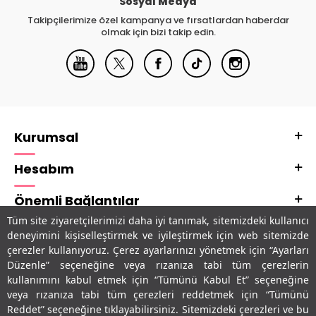
Sosyal Medya
Takipçilerimize özel kampanya ve fırsatlardan haberdar
olmak için bizi takip edin.
Kurumsal
Hesabım
Önemli Bağlantılar
Tüm site ziyaretçilerimizi daha iyi tanımak, sitemizdeki kullanıcı
Adres & İletişim
deneyimini kişiselleştirmek ve iyileştirmek için web sitemizde
çerezler kullanıyoruz. Çerez ayarlarınızı yönetmek için “Ayarları
Uygulamalarımız
Düzenle” seçeneğine veya rızanıza tabi tüm çerezlerin
kullanımını kabul etmek için “Tümünü Kabul Et” seçeneğine
veya rızanıza tabi tüm çerezleri reddetmek için “Tümünü
Reddet” seçeneğine tıklayabilirsiniz. Sitemizdeki çerezleri ve bu