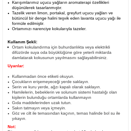
Karışımlarımız uçucu yağların aromaterapi özellikleri
düşünülerek tasarlanmıştır.
Tazelik veren limon, portakal, greyfurt uçucu yağları ve
bütüncül bir denge halini teşvik eden lavanta uçucu yağı ile
formüle edilmiştir.
Ortamınızı narenciye kokularıyla tazeler.
Kullanım Şekli:
Ortam kokulandırma için buhurdanlıkta veya elektrikli
difüzörde suya oda büyüklüğüne göre yeterli miktarda
damlatarak kokusunun yayılmasını sağlayabilirsiniz.
Uyarılar:
Kullanmadan önce etiketi okuyun.
Çocukların erişemeyeceği yerde saklayın.
Serin ve kuru yerde, ağzı kapalı olarak saklayın.
Hamilelerin, bebeklerin ve solunum sistemi hastalığı olan
kişilerin bulunduğu ortamlarda kullanmayın
Gıda maddelerinden uzak tutun.
Sakın tatmayın veya içmeyin.
Göz ve cilt ile temasından kaçının, temas halinde bol su ile
yıkayın.
Not: