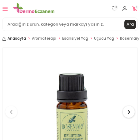
0
0
Ara
Anasayfa
Aromaterapi
Esansiyel Yağ
Uçucu Yağ
Rosemary N