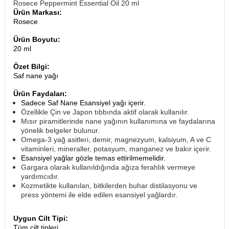
Rosece Peppermint Essential Oil 20 ml
Ürün Markası:
Rosece
Ürün Boyutu:
20 ml
Özet Bilgi:
Saf nane yağı
Ürün Faydaları:
Sadece Saf Nane Esansiyel yağı içerir.
Özellikle Çin ve Japon tıbbında aktif olarak kullanılır.
Mısır piramitlerinde nane yağının kullanımına ve faydalarına
yönelik belgeler bulunur.
Omega-3 yağ asitleri, demir, magnezyum, kalsiyum, A ve C
vitaminleri, mineraller, potasyum, manganez ve bakır içerir.
Esansiyel yağlar gözle temas ettirilmemelidir.
Gargara olarak kullanıldığında ağıza ferahlık vermeye
yardımcıdır.
Kozmetikte kullanılan, bitkilerden buhar distilasyonu ve
press yöntemi ile elde edilen esansiyel yağlardır.
Uygun Cilt Tipi:
Tüm cilt tipleri,