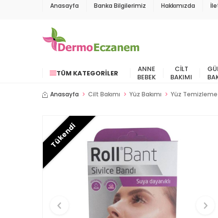
Anasayfa
Banka Bilgilerimiz
Hakkımızda
İl
ANNE
CILT
GÜ
TÜM KATEGORILER
BEBEK
BAKIMI
BA
Anasayfa
Cilt Bakımı
Yüz Bakımı
Yüz Temizleme
Tükendi