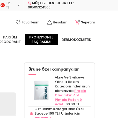
TR −
MÜŞTERI DESTEK HATTI :
TL
08505324500
0
0
Favorilerim
Hesabım
Sepetim
PARFÜM
PROFESYONEL
DERMOKOZMETIK
DEODORANT
SAÇ BAKIMI
Ürüne Özel Kampanyalar
Akne Ve Sivilceye
Yönelik Bakım
Kategorisinden ürün
alımınızda
Propia
Clearskin Anti-
Pimple Patch 9
Adet
199.90 TL!
Cilt Bakım Kategorisine Özel
Sadece 199 TL !
Ürünler için
tıklayınız.