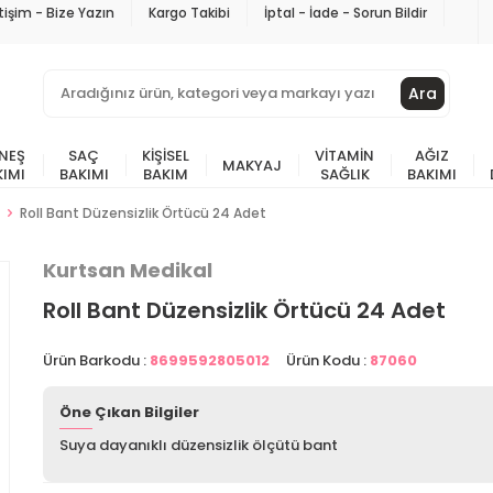
etişim - Bize Yazın
Kargo Takibi
İptal - İade - Sorun Bildir
Ara
NEŞ
SAÇ
KIŞISEL
VITAMIN
AĞIZ
MAKYAJ
KIMI
BAKIMI
BAKIM
SAĞLIK
BAKIMI
Roll Bant Düzensizlik Örtücü 24 Adet
Kurtsan Medikal
Roll Bant Düzensizlik Örtücü 24 Adet
Ürün Barkodu :
8699592805012
Ürün Kodu :
87060
Öne Çıkan Bilgiler
Suya dayanıklı düzensizlik ölçütü bant