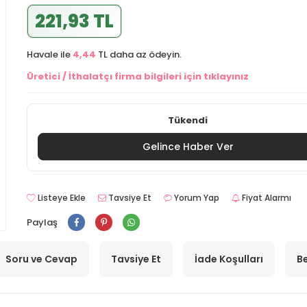
221,93 TL
Havale ile
4,44
TL daha az ödeyin.
Üretici / İthalatçı firma bilgileri için tıklayınız
Tükendi
Gelince Haber Ver
Listeye Ekle
Tavsiye Et
Yorum Yap
Fiyat Alarmı
Paylaş
Soru ve Cevap
Tavsiye Et
İade Koşulları
Be