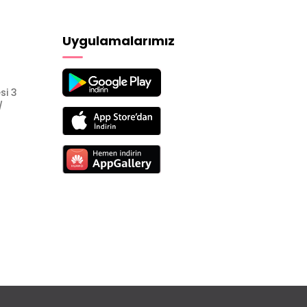
Uygulamalarımız
si 3
/