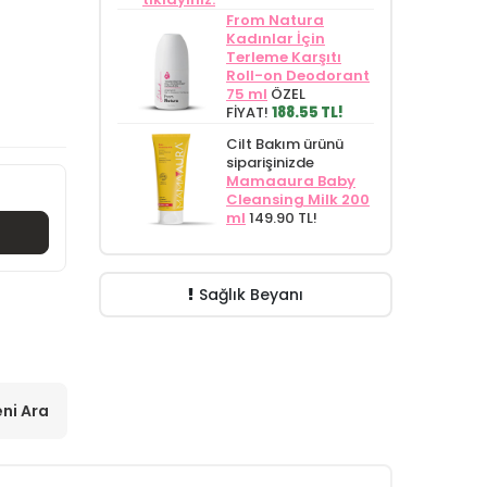
From Natura
Kadınlar İçin
Terleme Karşıtı
Roll-on Deodorant
75 ml
ÖZEL
FİYAT!
188.55 TL!
Cilt Bakım ürünü
siparişinizde
Mamaaura Baby
Cleansing Milk 200
ml
149.90 TL!
Sağlık Beyanı
ni Ara