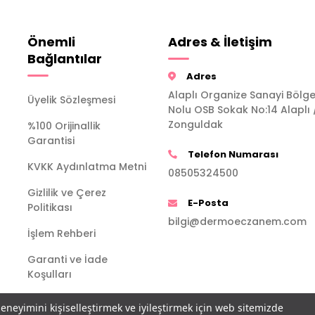
Önemli
Adres & İletişim
Bağlantılar
Adres
Alaplı Organize Sanayi Bölge
Üyelik Sözleşmesi
Nolu OSB Sokak No:14 Alaplı 
Zonguldak
%100 Orijinallik
Garantisi
Telefon Numarası
KVKK Aydınlatma Metni
08505324500
Gizlilik ve Çerez
E-Posta
Politikası
bilgi@dermoeczanem.com
İşlem Rehberi
Garanti ve İade
Koşulları
deneyimini kişiselleştirmek ve iyileştirmek için web sitemizde