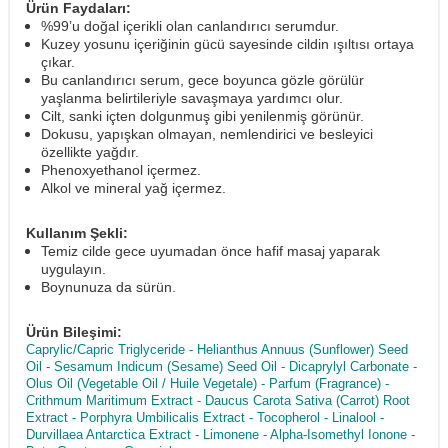
Ürün Faydaları:
%99’u doğal içerikli olan canlandırıcı serumdur.
Kuzey yosunu içeriğinin gücü sayesinde cildin ışıltısı ortaya
çıkar.
Bu canlandırıcı serum, gece boyunca gözle görülür
yaşlanma belirtileriyle savaşmaya yardımcı olur.
Cilt, sanki içten dolgunmuş gibi yenilenmiş görünür.
Dokusu, yapışkan olmayan, nemlendirici ve besleyici
özellikte yağdır.
Phenoxyethanol içermez.
Alkol ve mineral yağ içermez.
Kullanım Şekli:
Temiz cilde gece uyumadan önce hafif masaj yaparak
uygulayın.
Boynunuza da sürün.
Ürün Bileşimi:
Caprylic/Capric Triglyceride - Helianthus Annuus (Sunflower) Seed
Oil - Sesamum Indicum (Sesame) Seed Oil - Dicaprylyl Carbonate -
Olus Oil (Vegetable Oil / Huile Vegetale) - Parfum (Fragrance) -
Crithmum Maritimum Extract - Daucus Carota Sativa (Carrot) Root
Extract - Porphyra Umbilicalis Extract - Tocopherol - Linalool -
Durvillaea Antarctica Extract - Limonene - Alpha-Isomethyl Ionone -