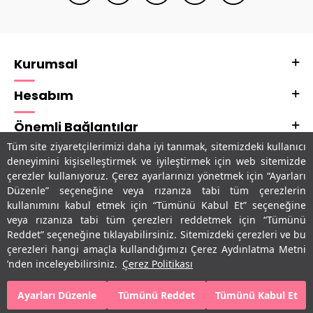
Kurumsal
Hesabım
Önemli Bağlantılar
Tüm site ziyaretçilerimizi daha iyi tanımak, sitemizdeki kullanıcı
Adres & İletişim
deneyimini kişiselleştirmek ve iyileştirmek için web sitemizde
çerezler kullanıyoruz. Çerez ayarlarınızı yönetmek için “Ayarları
Uygulamalarımız
Düzenle” seçeneğine veya rızanıza tabi tüm çerezlerin
kullanımını kabul etmek için “Tümünü Kabul Et” seçeneğine
veya rızanıza tabi tüm çerezleri reddetmek için “Tümünü
Reddet” seçeneğine tıklayabilirsiniz. Sitemizdeki çerezleri ve bu
çerezleri hangi amaçla kullandığımızı Çerez Aydınlatma Metni
’nden inceleyebilirsiniz.
Çerez Politikası
Ayarları Düzenle
Tümünü Reddet
Tümünü Kabul Et
SEPETE EKLE
HEMEN AL