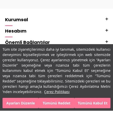
Kurumsal
Hesabım
Önemli Bağlantılar
Tüm site ziyaretçilerimizi daha iyi tanımak, sitemizdeki kullanıcı
Adres & İletişim
deneyimini kişiselleştirmek ve iyileştirmek için web sitemizde
çerezler kullanıyoruz. Çerez ayarlarınızı yönetmek için “Ayarları
Uygulamalarımız
Düzenle” seçeneğine veya rızanıza tabi tüm çerezlerin
kullanımını kabul etmek için “Tümünü Kabul Et” seçeneğine
veya rızanıza tabi tüm çerezleri reddetmek için “Tümünü
Reddet” seçeneğine tıklayabilirsiniz. Sitemizdeki çerezleri ve bu
çerezleri hangi amaçla kullandığımızı Çerez Aydınlatma Metni
’nden inceleyebilirsiniz.
Çerez Politikası
Ayarları Düzenle
Tümünü Reddet
Tümünü Kabul Et
SEPETE EKLE
HEMEN AL
T
-Soft
E-Ticaret
Sistemleriyle Hazırlanmıştır.