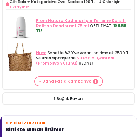
Cilt Bakım Kategorisine Özel Sadece 199 TL !
Ürünler için
tıklayınız.
From Natura Kadınlar İçin Terleme Karşıtı
Roll-on Deodorant 75 ml
ÖZEL FİYAT!
188.55
TL!
Nuxe
Sepette %20'ye varan indirime ek 3500 TL
ve üzeri siparişlerde
Nuxe Plaj Çantası
(Promosyon Ürünü)
HEDİYE!
Daha Fazla Kampanya
1
Cilt Bakım ürünü siparişinizde
Mamaaura
Baby Cleansing Milk 200 ml
149.90 TL!
Sağlık Beyanı
SIK BIRLIKTE ALINIR
Birlikte alınan ürünler