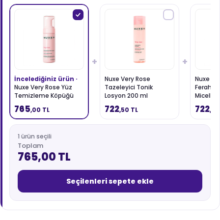
+
+
İncelediğiniz ürün ·
Nuxe Very Rose
Nuxe Ve
Nuxe Very Rose Yüz
Tazeleyici Tonik
Ferahlat
Temizleme Köpüğü
Losyon 200 ml
Micellar
150 ml
765
722
722
,00 TL
,50 TL
,50
1 ürün seçili
Toplam
765,00 TL
Seçilenleri sepete ekle