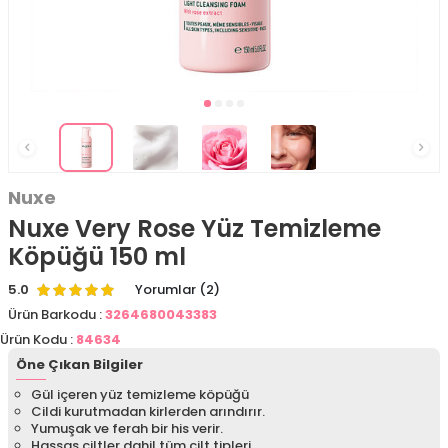
Nuxe
Nuxe Very Rose Yüz Temizleme
Köpüğü 150 ml
5.0
Yorumlar (2)
Ürün Barkodu :
3264680043383
Ürün Kodu :
84634
Öne Çıkan Bilgiler
Gül içeren yüz temizleme köpüğü
Cildi kurutmadan kirlerden arındırır.
Yumuşak ve ferah bir his verir.
Hassas ciltler dahil tüm cilt tipleri.