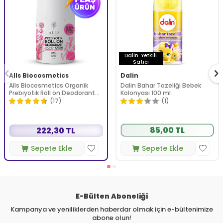
Dalin
Yetkili
Satıcı
Alls Biocosmetics
Dalin
Alls Biocosmetics Organik
Dalin Bahar Tazeliği Bebek
Prebiyotik Roll on Deodorant
Kolonyası 100 ml
75 ml - Kadınlar İçin
(17)
(1)
85,00 TL
222,30 TL
Sepete Ekle
Sepete Ekle
E-Bülten Aboneliği
Kampanya ve yeniliklerden haberdar olmak için e-bültenimize
abone olun!