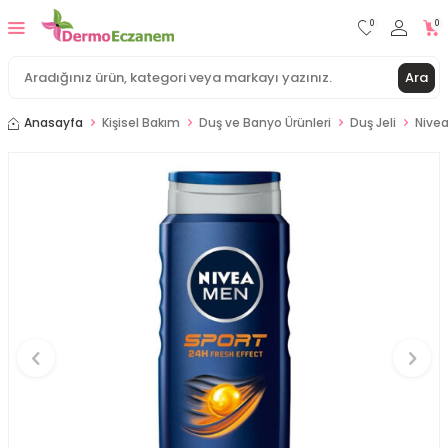
0
0
Ara
Anasayfa
Kişisel Bakım
Duş ve Banyo Ürünleri
Duş Jeli
Nivea