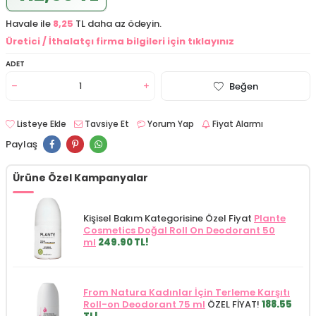
Havale ile
8,25
TL daha az ödeyin.
Üretici / İthalatçı firma bilgileri için tıklayınız
ADET
Beğen
Listeye Ekle
Tavsiye Et
Yorum Yap
Fiyat Alarmı
Paylaş
Ürüne Özel Kampanyalar
Kişisel Bakım Kategorisine Özel Fiyat
Plante
Cosmetics Doğal Roll On Deodorant 50
ml
249.90 TL!
From Natura Kadınlar İçin Terleme Karşıtı
Roll-on Deodorant 75 ml
ÖZEL FİYAT!
188.55