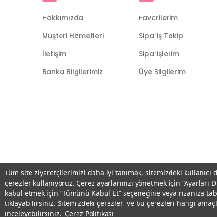
Hakkımızda
Favorilerim
Müşteri Hizmetleri
Sipariş Takip
İletişim
Siparişlerim
Banka Bilgilerimiz
Üye Bilgilerim
Tüm site ziyaretçilerimizi daha iyi tanımak, sitemizdeki kullanıcı 
çerezler kullanıyoruz. Çerez ayarlarınızı yönetmek için “Ayarları 
kabul etmek için “Tümünü Kabul Et” seçeneğine veya rızanıza ta
tıklayabilirsiniz. Sitemizdeki çerezleri ve bu çerezleri hangi am
inceleyebilirsiniz.
Çerez Politikası