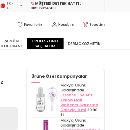
TR −
MÜŞTERI DESTEK HATTI :
TL
08505324500
0
0
Favorilerim
Hesabım
Sepetim
PARFÜM
PROFESYONEL
DERMOKOZMETIK
DEODORANT
SAÇ BAKIMI
Ürüne Özel Kampanyalar
ız
Makyaj Ürünü
Siparişinizde
Essence The Anti-
Yellow Nail
Whitener Sararma
Önleyici 8 ml
29.90
TL!
Makyaj Ürünü
Siparişinizde