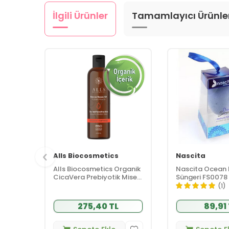
İlgili Ürünler
Tamamlayıcı Ürünle
Alls Biocosmetics
Nascita
Alls Biocosmetics Organik
Nascita Ocean
CicaVera Prebiyotik Misel
Süngeri FS0078
Su 200 ml
(1)
275,40 TL
89,91