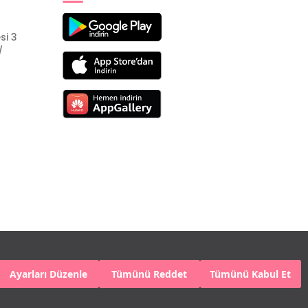
si 3
/
Ayarları Düzenle
Tümünü Reddet
Tümünü Kabul Et