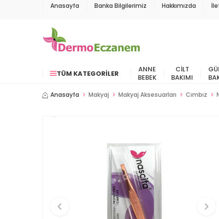
Anasayfa
Banka Bilgilerimiz
Hakkımızda
İl
ANNE
CILT
GÜ
TÜM KATEGORILER
BEBEK
BAKIMI
BA
Anasayfa
Makyaj
Makyaj Aksesuarları
Cımbız