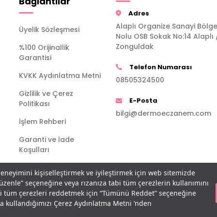
Bağlantılar
Adres
Alaplı Organize Sanayi Bölge
Üyelik Sözleşmesi
Nolu OSB Sokak No:14 Alaplı 
Zonguldak
%100 Orijinallik
Garantisi
Telefon Numarası
KVKK Aydınlatma Metni
08505324500
Gizlilik ve Çerez
E-Posta
Politikası
bilgi@dermoeczanem.com
İşlem Rehberi
Garanti ve İade
Koşulları
deneyimini kişiselleştirmek ve iyileştirmek için web sitemizde
Düzenle” seçeneğine veya rızanıza tabi tüm çerezlerin kullanımını
bi tüm çerezleri reddetmek için “Tümünü Reddet” seçeneğine
açla kullandığımızı Çerez Aydınlatma Metni ’nden
T
-Soft
E-Ticaret
Sistemleriyle Hazırlanmıştır.