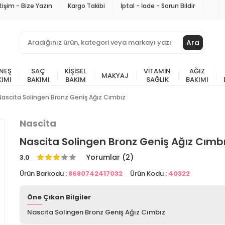
etişim - Bize Yazın
Kargo Takibi
İptal - İade - Sorun Bildir
Ara
NEŞ
SAÇ
KIŞISEL
VITAMIN
AĞIZ
MAKYAJ
KIMI
BAKIMI
BAKIM
SAĞLIK
BAKIMI
Nascita Solingen Bronz Geniş Ağız Cımbız
Nascita
Nascita Solingen Bronz Geniş Ağız Cımb
Yorumlar (2)
3.0
Ürün Barkodu :
8680742417032
Ürün Kodu :
40322
Öne Çıkan Bilgiler
Nascita Solingen Bronz Geniş Ağız Cımbız