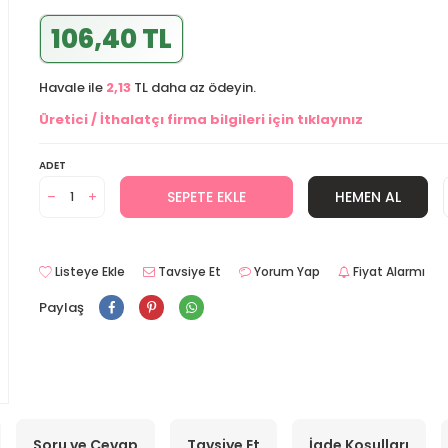
106,40 TL
Havale ile
2,13
TL daha az ödeyin.
Üretici / İthalatçı firma bilgileri için tıklayınız
ADET
SEPETE EKLE
HEMEN AL
Listeye Ekle
Tavsiye Et
Yorum Yap
Fiyat Alarmı
Paylaş
Soru ve Cevap
Tavsiye Et
İade Koşulları