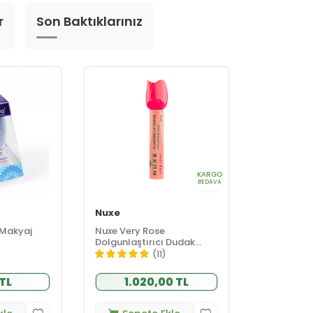
r
Son Baktıklarınız
KARGO
BEDAVA
Nuxe
 Makyaj
Nuxe Very Rose
Dolgunlaştırıcı Dudak
Serumu 8 ml
(11)
 TL
1.020,00 TL