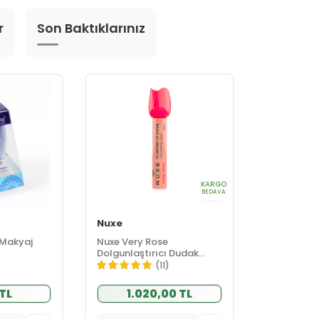
r
Son Baktıklarınız
KARGO
BEDAVA
Nuxe
 Makyaj
Nuxe Very Rose
Dolgunlaştırıcı Dudak
Serumu 8 ml
(11)
 TL
1.020,00 TL