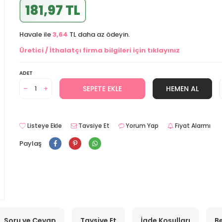
181,97 TL
Havale ile
3,64
TL daha az ödeyin.
Üretici / İthalatçı firma bilgileri için tıklayınız
ADET
SEPETE EKLE
HEMEN AL
Listeye Ekle
Tavsiye Et
Yorum Yap
Fiyat Alarmı
Paylaş
Soru ve Cevap
Tavsiye Et
İade Koşulları
Be