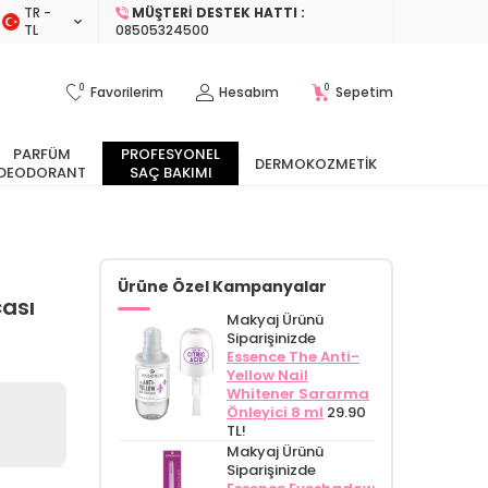
TR −
MÜŞTERI DESTEK HATTI :
TL
08505324500
0
0
Favorilerim
Hesabım
Sepetim
PARFÜM
PROFESYONEL
DERMOKOZMETIK
DEODORANT
SAÇ BAKIMI
Ürüne Özel Kampanyalar
çası
Makyaj Ürünü
Siparişinizde
Essence The Anti-
Yellow Nail
Whitener Sararma
Önleyici 8 ml
29.90
TL!
Makyaj Ürünü
Siparişinizde