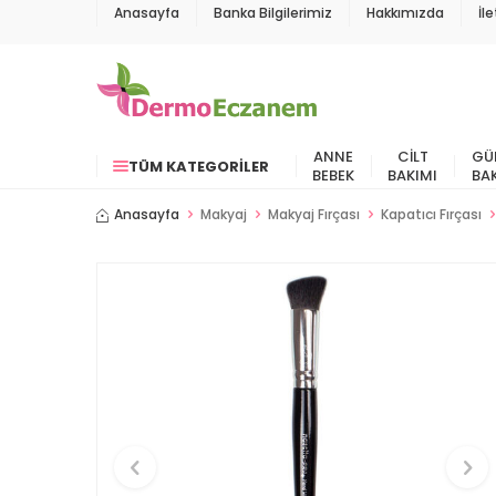
Anasayfa
Banka Bilgilerimiz
Hakkımızda
İl
ANNE
CILT
GÜ
TÜM KATEGORILER
BEBEK
BAKIMI
BA
Anasayfa
Makyaj
Makyaj Fırçası
Kapatıcı Fırçası