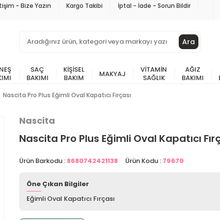
etişim - Bize Yazın
Kargo Takibi
İptal - İade - Sorun Bildir
Ara
NEŞ
SAÇ
KIŞISEL
VITAMIN
AĞIZ
MAKYAJ
KIMI
BAKIMI
BAKIM
SAĞLIK
BAKIMI
Nascita Pro Plus Eğimli Oval Kapatıcı Fırçası
Nascita
Nascita Pro Plus Eğimli Oval Kapatıcı Fır
Ürün Barkodu :
8680742421138
Ürün Kodu :
79670
Öne Çıkan Bilgiler
Eğimli Oval Kapatıcı Fırçası