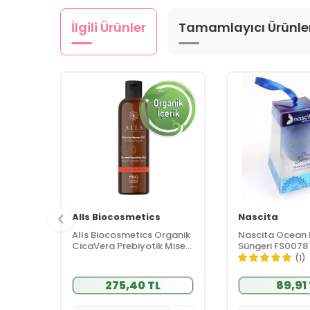
İlgili Ürünler
Tamamlayıcı Ürünle
Alls Biocosmetics
Nascita
Alls Biocosmetics Organik
Nascita Ocean
CicaVera Prebiyotik Misel
Süngeri FS0078
Su 200 ml
(1)
275,40 TL
89,91