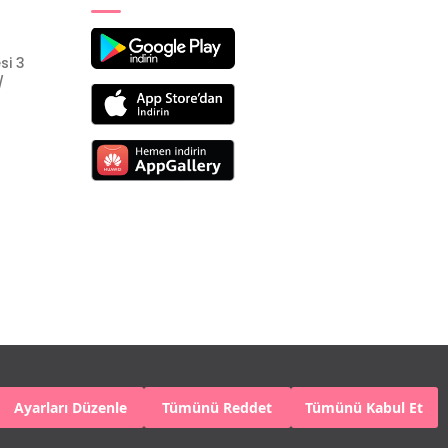
si 3
/
Ayarları Düzenle
Tümünü Reddet
Tümünü Kabul Et