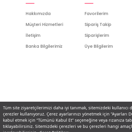
Hakkımızda
Favorilerim
Müşteri Hizmetleri
Sipariş Takip
İletişim
Siparişlerim
Banka Bilgilerimiz
Üye Bilgilerim
Tüm site ziyaretçilerimizi daha iyi tanımak, sitemizdeki kullanıcı 
çerezler kullanıyoruz. Çerez ayarlarınızı yönetmek için “Ayarları 
kabul etmek için “Tümünü Kabul Et” seçeneğine veya rızanıza ta
tıklayabilirsiniz. Sitemizdeki çerezleri ve bu çerezleri hangi am