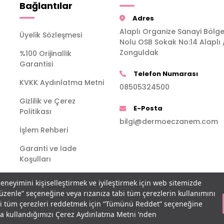
Bağlantılar
Adres
Alaplı Organize Sanayi Bölge
Üyelik Sözleşmesi
Nolu OSB Sokak No:14 Alaplı 
Zonguldak
%100 Orijinallik
Garantisi
Telefon Numarası
KVKK Aydınlatma Metni
08505324500
Gizlilik ve Çerez
E-Posta
Politikası
bilgi@dermoeczanem.com
İşlem Rehberi
Garanti ve İade
Koşulları
deneyimini kişiselleştirmek ve iyileştirmek için web sitemizde
Düzenle” seçeneğine veya rızanıza tabi tüm çerezlerin kullanımını
bi tüm çerezleri reddetmek için “Tümünü Reddet” seçeneğine
açla kullandığımızı Çerez Aydınlatma Metni ’nden