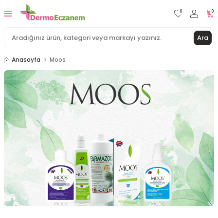
0
0
Ara
Anasayfa
Moos