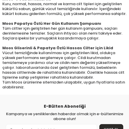
Kuru, normal, hassas, normal ve karma cilt tipleri için geliştirilen
kükürtlü sabun, günlük vücut temizliğinde kullanılır. İçeriğindeki
kükürt kokusu giderilen formülü, çok yüksek performansa sahiptir.
Moos Papatya Özlü Her Gün Kullanım Şampuanı
Tüm ciltler için geliştirilen her gün kullanım şampuanı, saçları
derinlemesine temizler. Saçların ihtiyacı olan nemi takviye eder.
Saçlara ipeksi bir yumuşaklık kazandırmaya çalışır.
Moos Gliserinli & Papatya Özlü Hassas Cilter için Likid
Vücut temizliğinde kullanılması için geliştirilen likid, oldukça
yüksek performans sergilemeye çalışır. Cildi kurutmadan
temizlemeye yardımcı olur ve cildin nem değerini yükseltmeye
çalışır. laboratuvarlarda özel geliştirilen formülü, bebeklerin
hassas ciltlerinde de rahatlıkla kullanılabilir. Özellikle hassas cilt
tiplerine sahip yetişkinler rahatlıkla kullanılabilir.
Tüm Moos ürünlerine sitemizden ulaşabilir, uygun fiyatlarla satın
alabilirsiniz.
E-Bülten Aboneliği
Kampanya ve yeniliklerden haberdar olmak için e-bültenimize
abone olun!