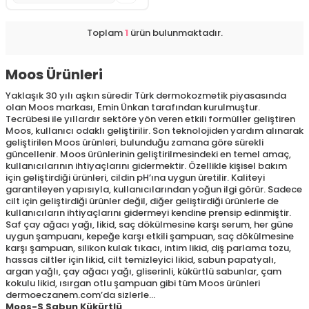
Toplam
1
ürün bulunmaktadır.
Moos Ürünleri
Yaklaşık 30 yılı aşkın süredir Türk dermokozmetik piyasasında
olan Moos markası, Emin Ünkan tarafından kurulmuştur.
Tecrübesi ile yıllardır sektöre yön veren etkili formüller geliştiren
Moos, kullanıcı odaklı geliştirilir. Son teknolojiden yardım alınarak
geliştirilen Moos ürünleri, bulunduğu zamana göre sürekli
güncellenir. Moos ürünlerinin geliştirilmesindeki en temel amaç,
kullanıcılarının ihtiyaçlarını gidermektir. Özellikle kişisel bakım
için geliştirdiği ürünleri, cildin pH’ına uygun üretilir. Kaliteyi
garantileyen yapısıyla, kullanıcılarından yoğun ilgi görür. Sadece
cilt için geliştirdiği ürünler değil, diğer geliştirdiği ürünlerle de
kullanıcıların ihtiyaçlarını gidermeyi kendine prensip edinmiştir.
Saf çay ağacı yağı, likid, saç dökülmesine karşı serum, her güne
uygun şampuanı, kepeğe karşı etkili şampuan, saç dökülmesine
karşı şampuan, silikon kulak tıkacı, intim likid, diş parlama tozu,
hassas ciltler için likid, cilt temizleyici likid, sabun papatyalı,
argan yağlı, çay ağacı yağı, gliserinli, kükürtlü sabunlar, çam
kokulu likid, ısırgan otlu şampuan gibi tüm Moos ürünleri
dermoeczanem.com’da sizlerle…
Moos-S Sabun Kükürtlü