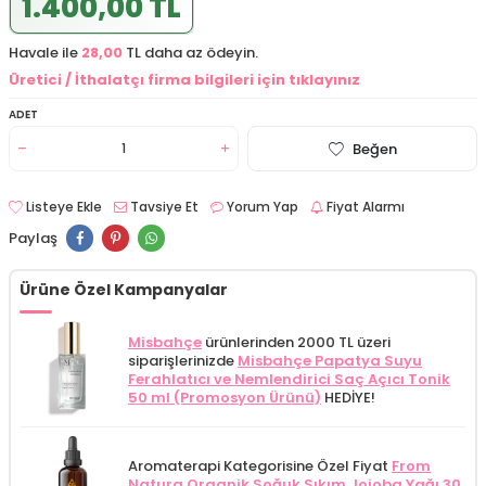
1.400,00 TL
Havale ile
28,00
TL daha az ödeyin.
Üretici / İthalatçı firma bilgileri için tıklayınız
ADET
Beğen
Listeye Ekle
Tavsiye Et
Yorum Yap
Fiyat Alarmı
Paylaş
Ürüne Özel Kampanyalar
Misbahçe
ürünlerinden 2000 TL üzeri
siparişlerinizde
Misbahçe Papatya Suyu
Ferahlatıcı ve Nemlendirici Saç Açıcı Tonik
50 ml (Promosyon Ürünü)
HEDİYE!
Aromaterapi Kategorisine Özel Fiyat
From
Natura Organik Soğuk Sıkım Jojoba Yağı 30