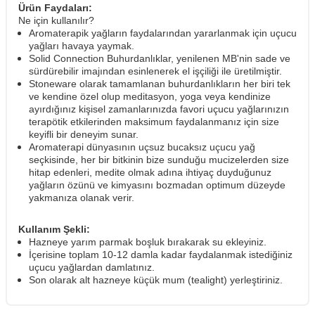
Ürün Faydaları:
Ne için kullanılır?
Aromaterapik yağların faydalarından yararlanmak için uçucu
yağları havaya yaymak.
Solid Connection Buhurdanlıklar, yenilenen MB'nin sade ve
sürdürebilir imajından esinlenerek el işçiliği ile üretilmiştir.
Stoneware olarak tamamlanan buhurdanlıkların her biri tek
ve kendine özel olup meditasyon, yoga veya kendinize
ayırdığınız kişisel zamanlarınızda favori uçucu yağlarınızın
terapötik etkilerinden maksimum faydalanmanız için size
keyifli bir deneyim sunar.
Aromaterapi dünyasının uçsuz bucaksız uçucu yağ
seçkisinde, her bir bitkinin bize sunduğu mucizelerden size
hitap edenleri, medite olmak adına ihtiyaç duyduğunuz
yağların özünü ve kimyasını bozmadan optimum düzeyde
yakmanıza olanak verir.
Kullanım Şekli:
Hazneye yarım parmak boşluk bırakarak su ekleyiniz.
İçerisine toplam 10-12 damla kadar faydalanmak istediğiniz
uçucu yağlardan damlatınız.
Son olarak alt hazneye küçük mum (tealight) yerleştiriniz.