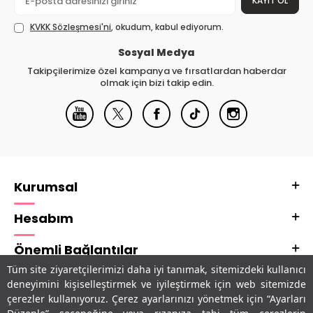
KAYIT OL
KVKK Sözleşmesi'ni
, okudum, kabul ediyorum.
Sosyal Medya
Takipçilerimize özel kampanya ve fırsatlardan haberdar
olmak için bizi takip edin.
Kurumsal
Hesabım
Önemli Bağlantılar
Tüm site ziyaretçilerimizi daha iyi tanımak, sitemizdeki kullanıcı
Adres & İletişim
deneyimini kişiselleştirmek ve iyileştirmek için web sitemizde
çerezler kullanıyoruz. Çerez ayarlarınızı yönetmek için “Ayarları
Uygulamalarımız