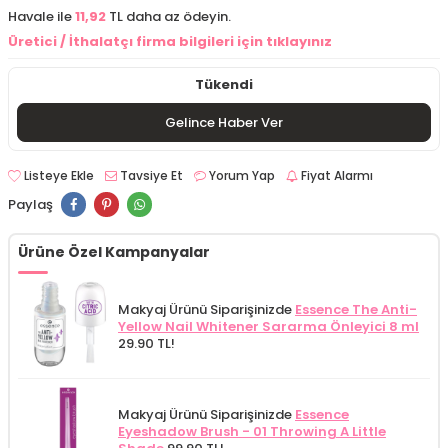
Havale ile
11,92
TL daha az ödeyin.
Üretici / İthalatçı firma bilgileri için tıklayınız
Tükendi
Gelince Haber Ver
Listeye Ekle
Tavsiye Et
Yorum Yap
Fiyat Alarmı
Paylaş
Ürüne Özel Kampanyalar
Makyaj Ürünü Siparişinizde
Essence The Anti-
Yellow Nail Whitener Sararma Önleyici 8 ml
29.90 TL!
Makyaj Ürünü Siparişinizde
Essence
Eyeshadow Brush - 01 Throwing A Little