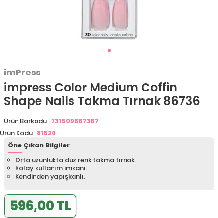
imPress
impress Color Medium Coffin
Shape Nails Takma Tırnak 86736
Ürün Barkodu :
731509867367
Ürün Kodu :
81620
Öne Çıkan Bilgiler
Orta uzunlukta düz renk takma tırnak.
Kolay kullanım imkanı.
Kendinden yapışkanlı.
596,00 TL