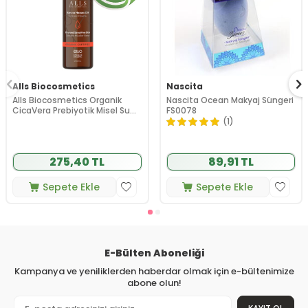
Alls Biocosmetics
Nascita
Alls Biocosmetics Organik
Nascita Ocean Makyaj Süngeri
CicaVera Prebiyotik Misel Su
FS0078
200 ml
(1)
275,40 TL
89,91 TL
Sepete Ekle
Sepete Ekle
E-Bülten Aboneliği
Kampanya ve yeniliklerden haberdar olmak için e-bültenimize
abone olun!