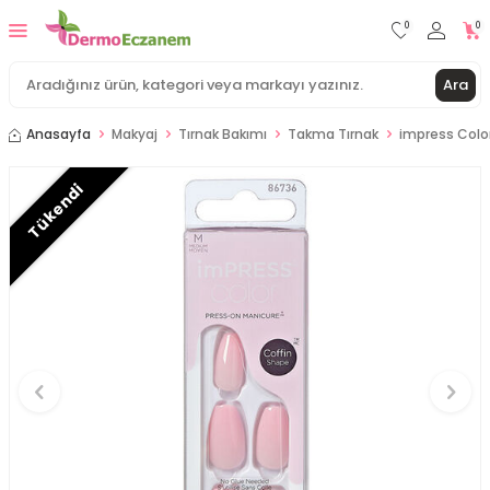
0
0
Ara
Anasayfa
Makyaj
Tırnak Bakımı
Takma Tırnak
impress Colo
Tükendi