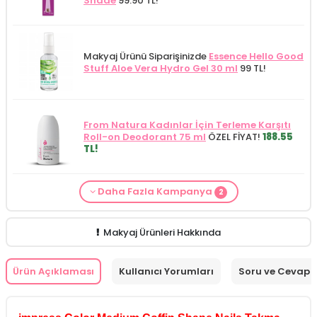
Shade
99.90 TL!
Makyaj Ürünü Siparişinizde
Essence Hello Good
Stuff Aloe Vera Hydro Gel 30 ml
99 TL!
From Natura Kadınlar İçin Terleme Karşıtı
Roll-on Deodorant 75 ml
ÖZEL FİYAT!
188.55
TL!
Daha Fazla Kampanya
2
Makyaj Kategorisine Özel Fiyat
İdea Derma
Makyaj Ürünü Siparişinizde
İnnova Wash Gel
Glikolik Asit Yüz Yıkama Köpüğü 200
Purifying and Moisturizing Gel Cleanser 150
ml
279.50 TL!
ml
149.90 TL!
Makyaj Ürünleri Hakkında
Ürün Açıklaması
Kullanıcı Yorumları
Soru ve Cevap