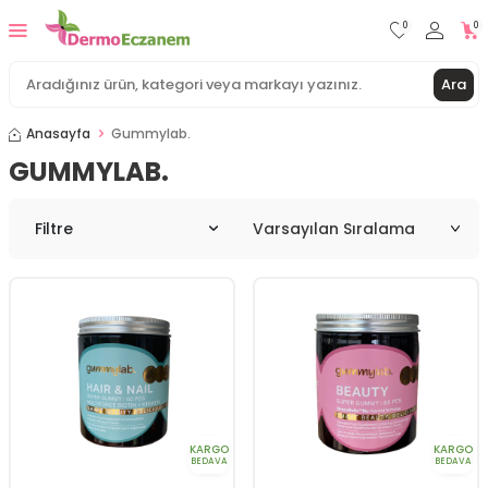
0
0
Ara
Anasayfa
Gummylab.
GUMMYLAB.
Filtre
KARGO
KARGO
BEDAVA
BEDAVA