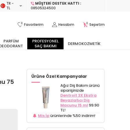
TR −
MÜŞTERI DESTEK HATTI :
TL
08505324500
0
0
Favorilerim
Hesabım
Sepetim
PARFÜM
PROFESYONEL
DERMOKOZMETIK
DEODORANT
SAÇ BAKIMI
Ürüne Özel Kampanyalar
nu 75
Ağız Diş Bakım ürünü
siparişinizde
Dentroit 3X Ekstra
Beyazlatıcı Diş
Macunu 15 ml
99.90
TL!
Mis İp
ürünlerinde %50 indirim!