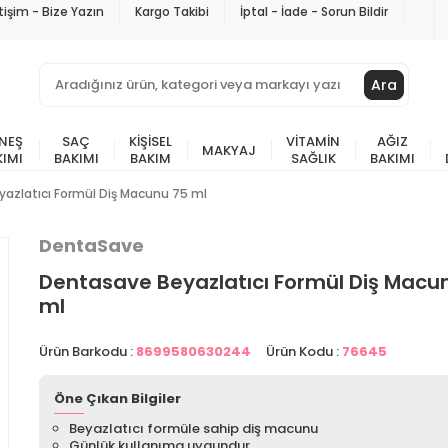
etişim - Bize Yazın
Kargo Takibi
İptal - İade - Sorun Bildir
Ara
NEŞ
SAÇ
KIŞISEL
VITAMIN
AĞIZ
MAKYAJ
KIMI
BAKIMI
BAKIM
SAĞLIK
BAKIMI
azlatıcı Formül Diş Macunu 75 ml
DentaSave
Dentasave Beyazlatıcı Formül Diş Macu
ml
Ürün Barkodu :
8699580630244
Ürün Kodu :
76645
Öne Çıkan Bilgiler
Beyazlatıcı formüle sahip diş macunu
Günlük kullanıma uygundur