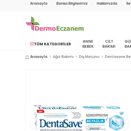
Anasayfa
Banka Bilgilerimiz
Hakkımızda
İl
ANNE
CILT
GÜ
TÜM KATEGORILER
BEBEK
BAKIMI
BA
Anasayfa
Ağız Bakımı
Diş Macunu
Dentasave Bey