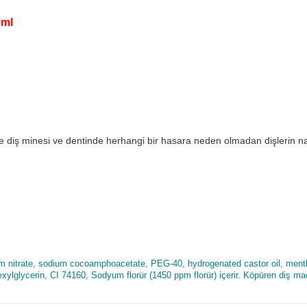
 ml
nde diş minesi ve dentinde herhangi bir hasara neden olmadan dişlerin na
ssium nitrate, sodium cocoamphoacetate, PEG-40, hydrogenated castor oil, ment
xylglycerin, CI 74160, Sodyum florür (1450 ppm florür) içerir. Köpüren diş m