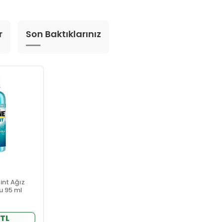
r
Son Baktıklarınız
int Ağız
u 95 ml
 TL