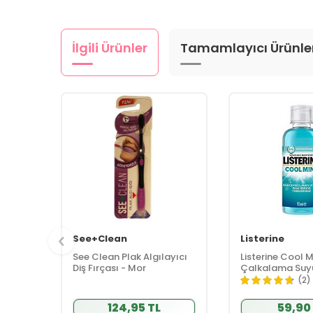
İlgili Ürünler
Tamamlayıcı Ürünle
See+Clean
Listerine
See Clean Plak Algılayıcı
Listerine Cool M
Diş Fırçası - Mor
Çalkalama Suy
(2)
124,95 TL
59,90