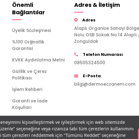
Önemli
Adres & İletişim
Bağlantılar
Adres
Alaplı Organize Sanayi Bölge
Üyelik Sözleşmesi
Nolu OSB Sokak No:14 Alaplı 
Zonguldak
%100 Orijinallik
Garantisi
Telefon Numarası
KVKK Aydınlatma Metni
08505324500
Gizlilik ve Çerez
E-Posta
Politikası
bilgi@dermoeczanem.com
İşlem Rehberi
Garanti ve İade
Koşulları
deneyimini kişiselleştirmek ve iyileştirmek için web sitemizde
Düzenle” seçeneğine veya rızanıza tabi tüm çerezlerin kullanımını
bi tüm çerezleri reddetmek için “Tümünü Reddet” seçeneğine