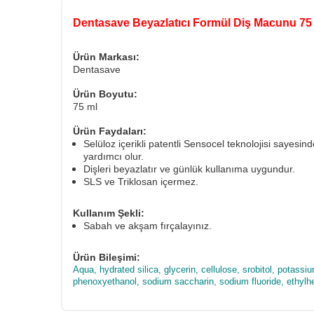
Dentasave Beyazlatıcı Formül Diş Macunu 75
Ürün Markası:
Dentasave
Ürün Boyutu:
75 ml
Ürün Faydaları:
Selüloz içerikli patentli Sensocel teknolojisi sayesi
yardımcı olur.
Dişleri beyazlatır ve günlük kullanıma uygundur.
SLS ve Triklosan içermez.
Kullanım Şekli:
Sabah ve akşam fırçalayınız.
Ürün Bileşimi:
Aqua, hydrated silica, glycerin, cellulose, srobitol, pota
phenoxyethanol, sodium saccharin, sodium fluoride, ethylhe