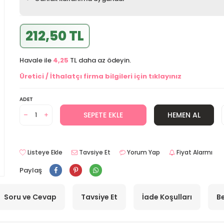
212,50 TL
Havale ile
4,25
TL daha az ödeyin.
Üretici / İthalatçı firma bilgileri için tıklayınız
ADET
SEPETE EKLE
HEMEN AL
Listeye Ekle
Tavsiye Et
Yorum Yap
Fiyat Alarmı
Paylaş
Soru ve Cevap
Tavsiye Et
İade Koşulları
Be