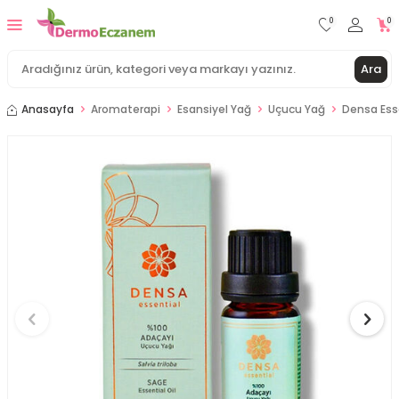
0
0
Ara
Anasayfa
Aromaterapi
Esansiyel Yağ
Uçucu Yağ
Densa Esse