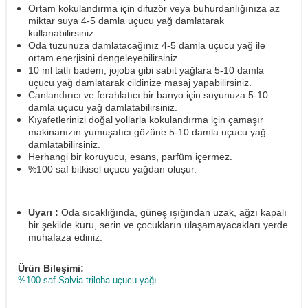
Ortam kokulandırma için difuzör veya buhurdanlığınıza az
miktar suya 4-5 damla uçucu yağ damlatarak
kullanabilirsiniz.
Oda tuzunuza damlatacağınız 4-5 damla uçucu yağ ile
ortam enerjisini dengeleyebilirsiniz.
10 ml tatlı badem, jojoba gibi sabit yağlara 5-10 damla
uçucu yağ damlatarak cildinize masaj yapabilirsiniz.
Canlandırıcı ve ferahlatıcı bir banyo için suyunuza 5-10
damla uçucu yağ damlatabilirsiniz.
Kıyafetlerinizi doğal yollarla kokulandırma için çamaşır
makinanızın yumuşatıcı gözüne 5-10 damla uçucu yağ
damlatabilirsiniz.
Herhangi bir koruyucu, esans, parfüm içermez.
%100 saf bitkisel uçucu yağdan oluşur.
Uyarı :
Oda sıcaklığında, güneş ışığından uzak, ağzı kapalı
bir şekilde kuru, serin ve çocukların ulaşamayacakları yerde
muhafaza ediniz.
Ürün Bileşimi:
%100 saf Salvia triloba uçucu yağı