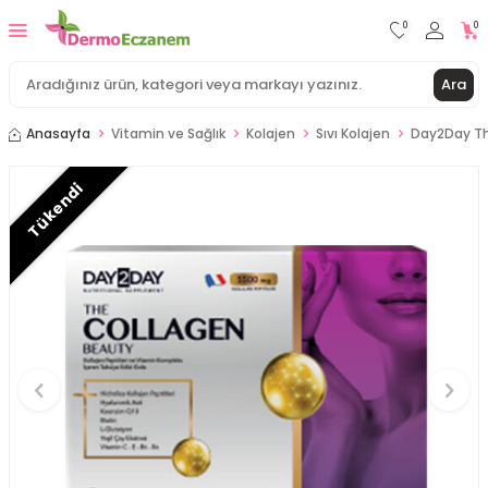
0
0
Ara
Anasayfa
Vitamin ve Sağlık
Kolajen
Sıvı Kolajen
Day2Day Th
Tükendi