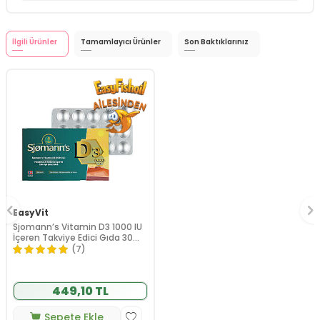
İlgili Ürünler
Tamamlayıcı Ürünler
Son Baktıklarınız
EasyVit
Sjomann’s Vitamin D3 1000 IU
İçeren Takviye Edici Gıda 30
Adet Çiğnenebilir Jel Form
(7)
449,10 TL
Sepete Ekle