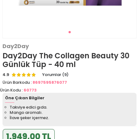
Day2Day
Day2Day The Collagen Beauty 30
Günlük Tüp - 40 ml
4.9
Yorumlar (9)
Ürün Barkodu :
8697595876077
Ürün Kodu :
60773
Öne Çıkan Bilgiler
Takviye edici gıda.
Mango aromalı.
İlave şeker içermez.
1.949,00 TL