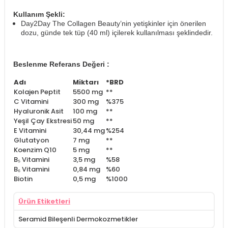
Kullanım Şekli:
Day2Day The Collagen Beauty’nin yetişkinler için önerilen
dozu, günde tek tüp (40 ml) içilerek kullanılması şeklindedir.
Beslenme Referans Değeri :
Adı
Miktarı
*BRD
Kolajen Peptit
5500 mg
**
C Vitamini
300 mg
%375
Hyaluronik Asit
100 mg
**
Yeşil Çay Ekstresi
50 mg
**
E Vitamini
30,44 mg
%254
Glutatyon
7 mg
**
Koenzim Q10
5 mg
**
B₅ Vitamini
3,5 mg
%58
B₆ Vitamini
0,84 mg
%60
Biotin
0,5 mg
%1000
Ürün Etiketleri
Seramid Bileşenli Dermokozmetikler