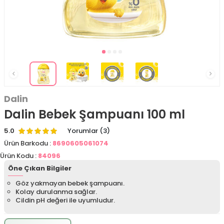
Dalin
Dalin Bebek Şampuanı 100 ml
5.0
Yorumlar (3)
Ürün Barkodu :
8690605061074
Ürün Kodu :
84096
Öne Çıkan Bilgiler
Göz yakmayan bebek şampuanı.
Kolay durulanma sağlar.
Cildin pH değeri ile uyumludur.