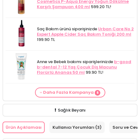
Cosmetics P-Aqua Energy Yoğun Dökülme
Karşıtı Şampuan 400 ml
599.20 TL!
Saç Bakım ürünü siparişinizde
Urban Care No 2
Expert Apple Cider Saç Bakım Toniği 200 ml
199.90 TL
Anne ve Bebek bakımı siparişlerinizde
b-good
b-dental 7-12 Yaş Çocuk Diş Macunu
Florürlü Ananas 50 ml
99.90 TL!
Daha Fazla Kampanya
6
From Natura Kadınlar İçin Terleme Karşıtı
Saç Bakım Kategorisine Özel Fiyat
İdea Derma
Alls Biocosmetics Organik Anti Stretch Mark
Anne ve Bebek ürün alımınızda
NaturalNest
Anne ve Bebek ürün alımınızda
NaturalNest
Anne ve Bebek bakımı siparişlerinizde
CARINE
Roll-on Deodorant 75 ml
ÖZEL FİYAT!
188.55
Saç Dökülmesi Karşıtı Serum 100 ml
379.90
Çatlak Önlemeye Yardımcı Jel 350 ml
ÖZEL
Funny Defence Gummies 1 Adet
39.90 TL!
Funny Multi Gummies 1 Poşet
39.90 TL!
Bebek Yıkama Jeli 400 ml
129.90 TL!
TL!
TL!
FİYAT 399.90 TL!
Sağlık Beyanı
Ürün Açıklaması
Kullanıcı Yorumları (3)
Soru ve Cev