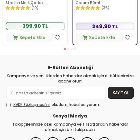
Stretch Mark Çatlak
Cream 50ml
Önlemeye Yardımcı Jel 350 ml
(10)
(36)
399,90 TL
249,90 TL
Sepete Ekle
Sepete Ekle
E-Bülten Aboneliği
Kampanya ve yeniliklerden haberdar olmak için e-bültenimize
abone olun!
KAYIT OL
KVKK Sözleşmesi'ni
, okudum, kabul ediyorum.
Sosyal Medya
Takipçilerimize özel kampanya ve fırsatlardan haberdar
olmak için bizi takip edin.