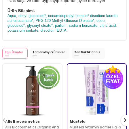
Islak saça ve cilde uygulayıp köpürtün, iyice durulayın.
Ürün Bileşimi:
Aqua, decyl glucoside*, cocamidopropyl betaine* disodium laureth
sulfosuccinate*, PEG-120 Methyl Glucose Dioleate*, coco-
glucoside*, glyceryl oleate*, parfum, sodium benzoate, citric acid,
potassium sorbate, disodium EDTA.
İlgili Ürünler
Tamamlayıcı Ürünler
Son Baktıklarınız
Alls Biocosmetics
Mustela
Alls Biocosmetics Organik Anti
Mustela Vitamin Barrier 1-2-3