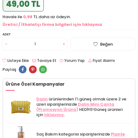
49,00 TL
Havale ile
0,98
TL daha az ödeyin.
Üretici / İthalatçı firma bilgileri için tıklayınız
ADET
Beğen
Listeye Ekle
Tavsiye Et
Yorum Yap
Fiyat Alarmı
Paylaş
Ürüne Özel Kampanyalar
Dalin
ürünlerinden 1'i güneş olmak üzere 2 ve
üzeri siparişlerinizde
Dalin Mini Çanta
(Promosyon Ürünü)
HEDİYE!
Güneş ürünleri
için
tıklayınız.
Saç Bakım kategorisi siparişlerinizde
Plante