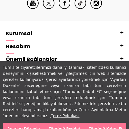
Kurumsal
Hesabım
Önemli Bağlantılar
Tüm site ziyaretçilerimizi daha iyi tanımak, sitemizdeki kullanıcı
Adres & İletişim
deneyimini kişiselleştirmek ve iyileştirmek için web sitemizde
çerezler kullanıyoruz. Çerez ayarlarınızı yönetmek için “Ayarları
Uygulamalarımız
Düzenle” seçeneğine veya rızanıza tabi tüm çerezlerin
kullanımını kabul etmek için “Tümünü Kabul Et” seçeneğine
veya rızanıza tabi tüm çerezleri reddetmek için “Tümünü
Reddet” seçeneğine tıklayabilirsiniz. Sitemizdeki çerezleri ve bu
çerezleri hangi amaçla kullandığımızı Çerez Aydınlatma Metni
’nden inceleyebilirsiniz.
Çerez Politikası
Ayarları Düzenle
Tümünü Reddet
Tümünü Kabul Et