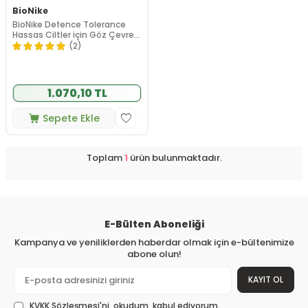
BioNike
BioNike Defence Tolerance
Hassas Ciltler için Göz Çevresi
Bakım Kremi 15ml
(2)
1.070,10 TL
Sepete Ekle
Toplam
1
ürün bulunmaktadır.
E-Bülten Aboneliği
Kampanya ve yeniliklerden haberdar olmak için e-bültenimize
abone olun!
KAYIT OL
KVKK Sözleşmesi'ni
, okudum, kabul ediyorum.