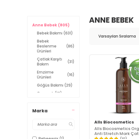
ANNE BEBEK
Anne Bebek
(805)
Bebek Bakımı
(631)
Bebek
Beslenme
(86)
Ürünleri
Çatlak Karşıtı
(31)
Bakım
Emzirme
(16)
Ürünleri
Göğüs Bakımı
(29)
Oyuncak
(16)
Marka
Alls Biocosmetics
Alls Biocosmetics Org
Anti Stretch Mark Çat
Önlemeye Yardımcı J
Bebeewax
(1)
(10)