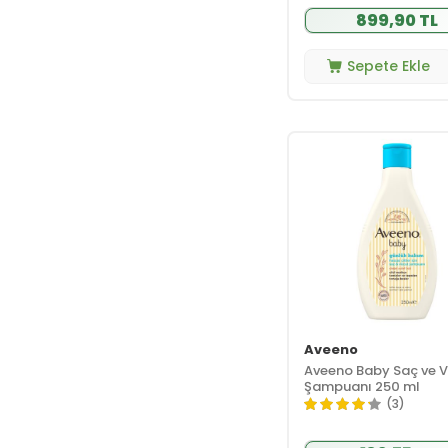
899,90 TL
Dalin
(39)
Dermadolin
(2)
Sepete Ekle
Dermolife
(1)
Dermoskin
(7)
Difaş
(1)
Dr. Plante
(1)
Dr.Thomson
(1)
Ducray
(1)
Ecos3
(1)
Ecowell
(7)
Ecowera
(2)
Edis Pharma
(2)
Eyüp Sabri Tuncer
(5)
Aveeno
Aveeno Baby Saç ve 
Gisele Denis
(1)
Şampuanı 250 ml
Halare
(3)
Aromatherapy
(1)
Hanymish
(1)