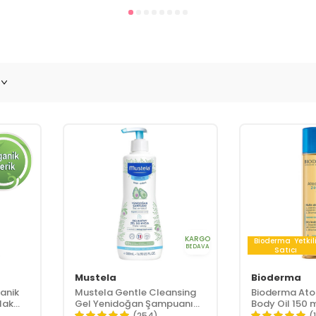
KARGO
Bioderma
Yetkil
BEDAVA
Satıcı
Mustela
Bioderma
anik
Mustela Gentle Cleansing
Bioderma Ato
lak
Gel Yenidoğan Şampuanı
Body Oil 150 
el 350
500 ml
(254)
(