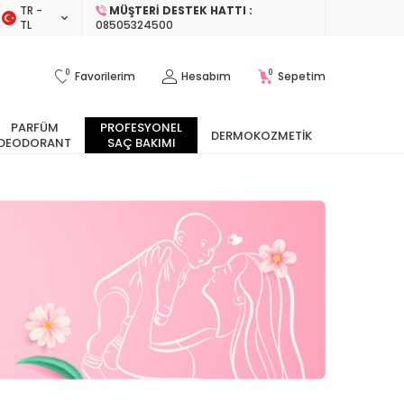
TR −
MÜŞTERI DESTEK HATTI :
TL
08505324500
0
0
Favorilerim
Hesabım
Sepetim
PARFÜM
PROFESYONEL
DERMOKOZMETIK
DEODORANT
SAÇ BAKIMI