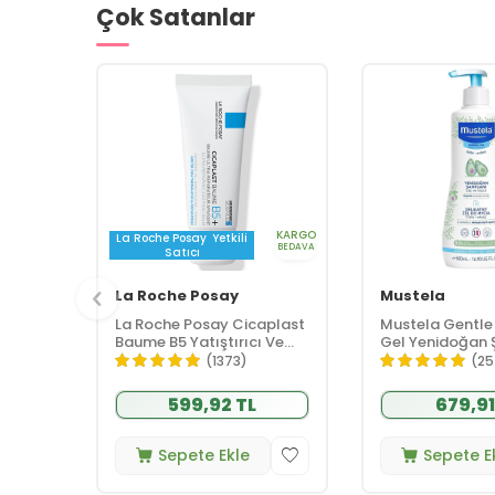
Çok Satanlar
KARGO
La Roche Posay
Yetkili
BEDAVA
Satıcı
La Roche Posay
Mustela
La Roche Posay Cicaplast
Mustela Gentle
Baume B5 Yatıştırıcı Ve
Gel Yenidoğan
Bariyer Onarıcı Bakım
500 ml
(1373)
(25
Kremi 40 ml
599,92 TL
679,91
Sepete Ekle
Sepete E