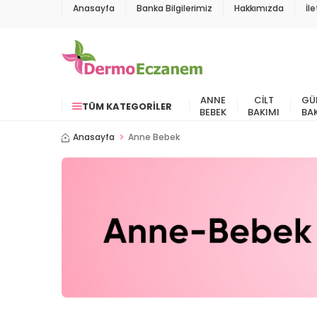
Anasayfa
Banka Bilgilerimiz
Hakkımızda
İl
ANNE
CILT
GÜ
TÜM KATEGORILER
BEBEK
BAKIMI
BA
Anasayfa
Anne Bebek