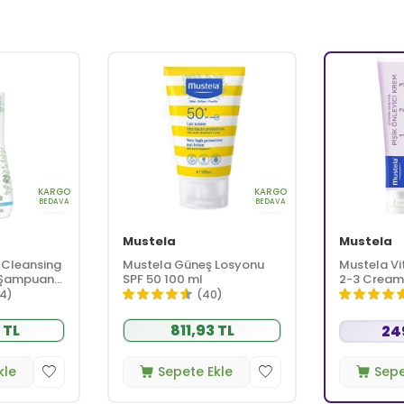
KARGO
KARGO
BEDAVA
BEDAVA
Mustela
Mustela
 Cleansing
Mustela Güneş Losyonu
Mustela Vit
 Şampuanı
SPF 50 100 ml
2-3 Cream
4)
(40)
 TL
811,93 TL
24
kle
Sepete Ekle
Sepe