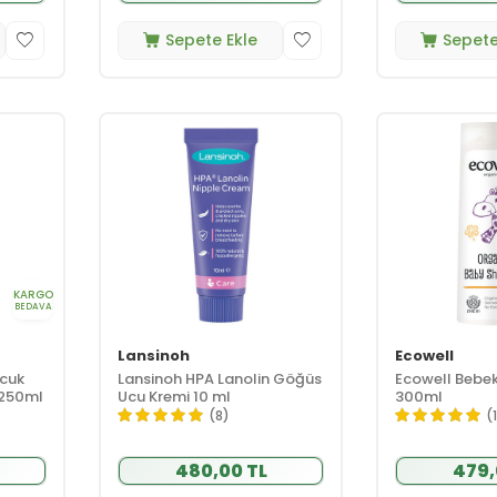
Sepete Ekle
Sepete
KARGO
BEDAVA
Lansinoh
Ecowell
ocuk
Lansinoh HPA Lanolin Göğüs
Ecowell Bebe
 250ml
Ucu Kremi 10 ml
300ml
(8)
(
480,00 TL
479,