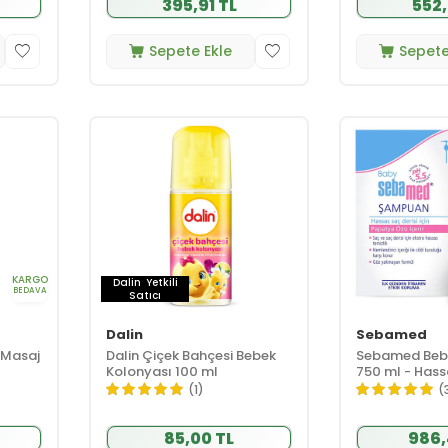
395,91 TL
552,
Sepete Ekle
Sepete
KARGO
Dalin
Yetkili
BEDAVA
Satıcı
Dalin
Sebamed
 Masaj
Dalin Çiçek Bahçesi Bebek
Sebamed Beb
Kolonyası 100 ml
750 ml - Hassa
(1)
(
85,00 TL
986,