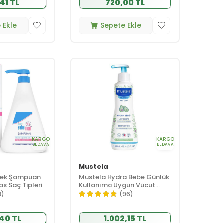
41 TL
720,00 TL
 Ekle
Sepete Ekle
KARGO
KARGO
BEDAVA
BEDAVA
Mustela
ek Şampuan
Mustela Hydra Bebe Günlük
s Saç Tipleri
Kullanıma Uygun Vücut
Losyonu 300ml
3)
(96)
40 TL
1.002,15 TL