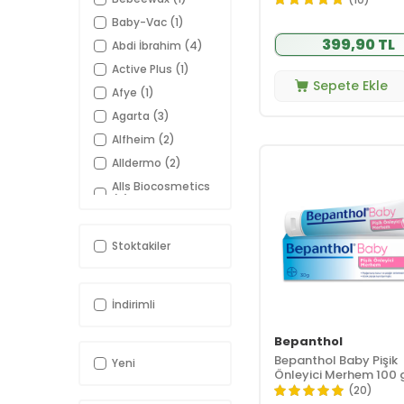
ml
Baby-Vac
(1)
399,90 TL
Abdi İbrahim
(4)
Active Plus
(1)
Sepete Ekle
Afye
(1)
Agarta
(3)
Alfheim
(2)
Alldermo
(2)
Alls Biocosmetics
(6)
Alouette
(1)
Stoktakiler
Arko Nem
(1)
Assos İlaç
(2)
Aveeno
(5)
İndirimli
B-good care
(15)
Bepanthol
Babe
(18)
Bepanthol Baby Pişik
Yeni
Baby Dream
(1)
Önleyici Merhem 100 
Babyton
(26)
(20)