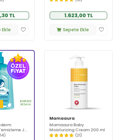
,30 TL
1.623,00 TL
 Ekle
Sepete Ekle
KARGO
i
BEDAVA
Mamaaura
cderm
Mamaaura Baby
Temizleme Jeli
Moisturizing Cream 200 ml
114)
(21)