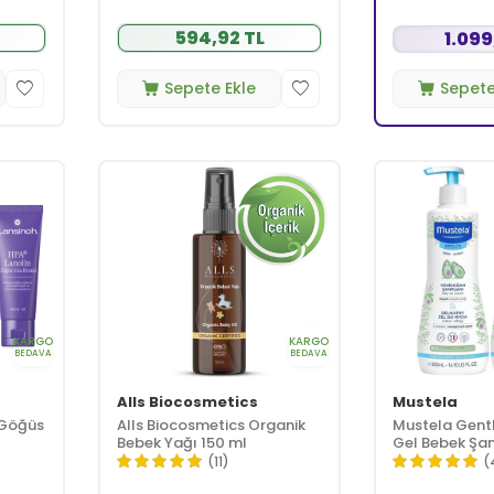
594,92 TL
1.099
Sepete Ekle
Sepete
KARGO
KARGO
BEDAVA
BEDAVA
Alls Biocosmetics
Mustela
 Göğüs
Alls Biocosmetics Organik
Mustela Gent
Bebek Yağı 150 ml
Gel Bebek Şam
(11)
(