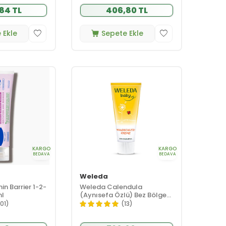
,84 TL
406,80 TL
 Ekle
Sepete Ekle
KARGO
KARGO
BEDAVA
BEDAVA
Weleda
n Barrier 1-2-
Weleda Calendula
ml
(Aynısefa Özlü) Bez Bölgesi
Bakım Kremi 75 ml
101)
(13)