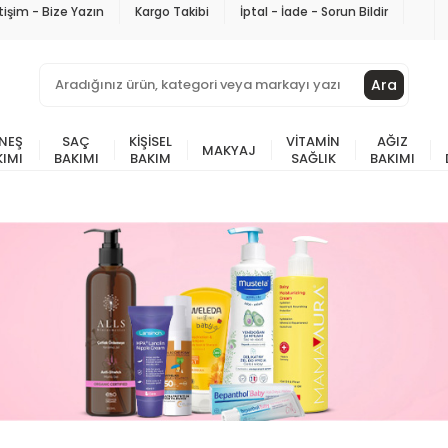
etişim - Bize Yazın
Kargo Takibi
İptal - İade - Sorun Bildir
Ara
NEŞ
SAÇ
KIŞISEL
VITAMIN
AĞIZ
MAKYAJ
KIMI
BAKIMI
BAKIM
SAĞLIK
BAKIMI