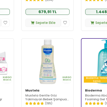
679,91 TL
1.448
Sepete Ekle
Sepete
KARGO
KARGO
Bioderma
Yetkil
BEDAVA
BEDAVA
Satıcı
Mustela
Bioderma
Mustela Gentle Göz
Bioderma Ab
gr
Yakmayan Bebek Şampuanı
Foaming Gel 
500 ml
1 Litre
(195)
(