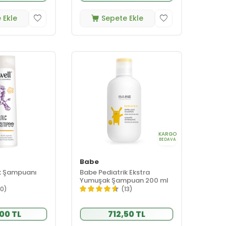
 Ekle
Sepete Ekle
KARGO
BEDAVA
Babe
k Şampuanı
Babe Pediatrik Ekstra
Yumuşak Şampuan 200 ml
10)
(13)
00 TL
712,50 TL