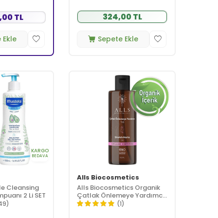
324,00 TL
,00 TL
 Ekle
Sepete Ekle
KARGO
BEDAVA
Alls Biocosmetics
le Cleansing
Alls Biocosmetics Organik
puanı 2 Li SET
Çatlak Önlemeye Yardımcı
Yağ 150 ml
49)
(1)