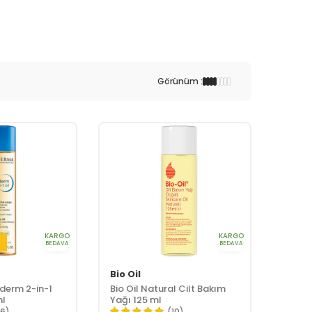
Görünüm :
KARGO
KARGO
i
BEDAVA
BEDAVA
Bio Oil
derm 2-in-1
Bio Oil Natural Cilt Bakım
ml
Yağı 125 ml
16)
(10)