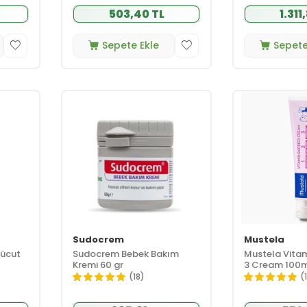
503,40 TL
1.311
Sepete Ekle
Sepete
Sudocrem
Mustela
Vücut
Sudocrem Bebek Bakım
Mustela Vitami
Kremi 60 gr
3 Cream 100
(18)
(