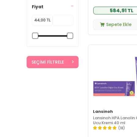
Badger
(2)
Fiyat
584,91 TL
Banduff Life
(2)
Beauty Omelette
(1)
Sepete Ekle
Beaver
(1)
Bebsi
(1)
Bepanthol
(6)
Bio Oil
(5)
SEÇIMI FILTRELE
Biobaby
(10)
Bioderma
(25)
Biolane
(34)
BioNike
(2)
Bionnex
(1)
Bioxcin
(1)
Bübchen
(26)
Lansinoh
Lansinoh HPA Lanolin
Burts Bees
(8)
Ucu Kremi 40 ml
CARINE
(7)
(18)
Cosmed
(1)