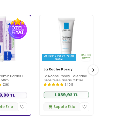
KARGO
La Roche Posay
Yetkili
Biode
BEDAVA
Satıcı
S
La Roche Posay
Biod
amin Barrier 1-
La Roche Posay Toleriane
Biode
 50ml
Sensitive Hassas Ciltler
Foami
İçin Yatıştıran Nemlendirici
Jeli 1 
(36)
(401)
Krem 40 ml
1.039,92 TL
9,90 TL
te Ekle
Sepete Ekle