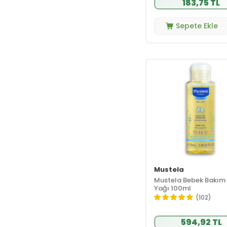
183,75 TL
Heaven On Earth
(6)
Sepete Ekle
Heliocare
(2)
Hipp
(24)
Humana
(1)
INCIA
(8)
İpek
(1)
ISDIN
(2)
ISIS PHARMA
(5)
Iva Natura
(5)
Jack And Jill Kids
(5)
Johnson Johnson
(24)
Mustela
La Ponsia
(1)
Mustela Bebek Bakım
Yağı 100ml
La Roche Posay
(102)
(17)
Lansinoh
(24)
594,92 TL
Lavera
(1)