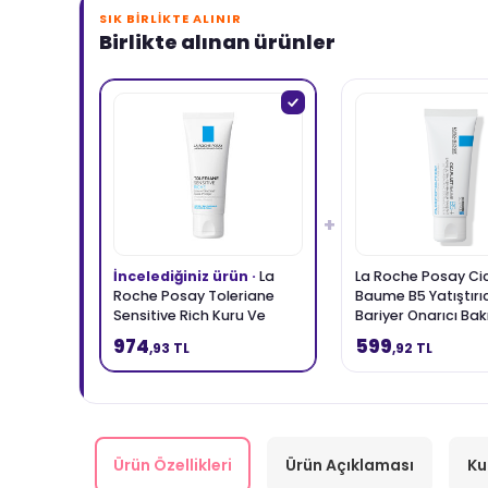
SIK BIRLIKTE ALINIR
Birlikte alınan ürünler
+
İncelediğiniz ürün ·
La
La Roche Posay Ci
Roche Posay Toleriane
Baume B5 Yatıştırı
Sensitive Rich Kuru Ve
Bariyer Onarıcı Ba
Hassas Ciltler İçin
Kremi 40 ml
974
599
,93 TL
,92 TL
Yatıştıran Nemlendirici
Krem 40 ml
Ürün Özellikleri
Ürün Açıklaması
Ku