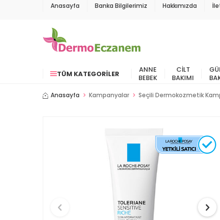
Anasayfa
Banka Bilgilerimiz
Hakkımızda
İl
ANNE
CILT
GÜ
TÜM KATEGORILER
BEBEK
BAKIMI
BA
Anasayfa
Kampanyalar
Seçili Dermokozmetik Kamp