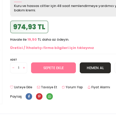
Kuru ve hassas ciltler için 48 saat nemlendirmeye yardımcı 
bakım kremi.
974,93 TL
Havale ile
19,50
TL daha az ödeyin.
Üretici / İthalatçı firma bilgileri için tıklayınız
ADET
SEPETE EKLE
HEMEN AL
Listeye Ekle
Tavsiye Et
Yorum Yap
Fiyat Alarmı
Paylaş