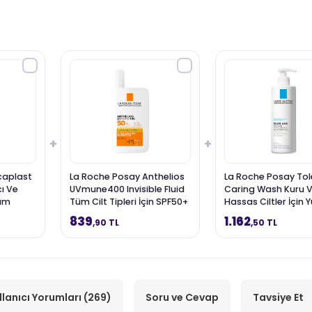
+
+
caplast
La Roche Posay Anthelios
La Roche Posay Tol
cı Ve
UVmune400 Invisible Fluid
Caring Wash Kuru 
kım
Tüm Cilt Tipleri İçin SPF50+
Hassas Ciltler İçin 
Yüz Güneş Kremi 50 ml
Temizleme Jeli 400
839
1.162
,90 TL
,50 TL
llanıcı Yorumları (269)
Soru ve Cevap
Tavsiye Et