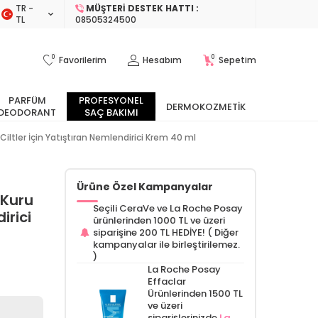
TR −
MÜŞTERI DESTEK HATTI :
TL
08505324500
0
0
Favorilerim
Hesabım
Sepetim
PARFÜM
PROFESYONEL
DERMOKOZMETIK
DEODORANT
SAÇ BAKIMI
iltler İçin Yatıştıran Nemlendirici Krem 40 ml
Ürüne Özel Kampanyalar
 Kuru
Seçili CeraVe ve La Roche Posay
irici
ürünlerinden 1000 TL ve üzeri
siparişine 200 TL HEDİYE! ( Diğer
kampanyalar ile birleştirilemez.
)
La Roche Posay
Effaclar
Ürünlerinden 1500 TL
ve üzeri
siparişlerinizde
La