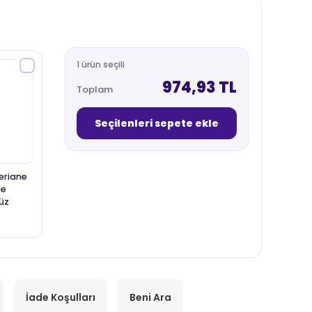
1 ürün seçili
974,93 TL
Toplam
Seçilenleri sepete ekle
eriane
Ve
Yüz
 ml
İade Koşulları
Beni Ara