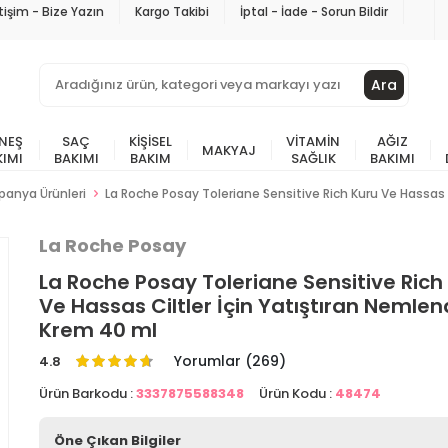
etişim - Bize Yazın
Kargo Takibi
İptal - İade - Sorun Bildir
Ara
NEŞ
SAÇ
KIŞISEL
VITAMIN
AĞIZ
MAKYAJ
KIMI
BAKIMI
BAKIM
SAĞLIK
BAKIMI
anya Ürünleri
La Roche Posay Toleriane Sensitive Rich Kuru Ve Hassas C
La Roche Posay
La Roche Posay Toleriane Sensitive Rich
Ve Hassas Ciltler İçin Yatıştıran Nemlend
Krem 40 ml
Yorumlar (269)
4.8
Ürün Barkodu :
3337875588348
Ürün Kodu :
48474
Öne Çıkan Bilgiler