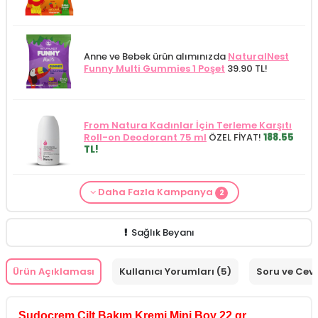
Anne ve Bebek ürün alımınızda
NaturalNest
Funny Multi Gummies 1 Poşet
39.90 TL!
From Natura Kadınlar İçin Terleme Karşıtı
Roll-on Deodorant 75 ml
ÖZEL FİYAT!
188.55
TL!
Daha Fazla Kampanya
2
Alls Biocosmetics Organik Anti Stretch Mark
Anne ve Bebek bakımı siparişlerinizde
CARINE
Çatlak Önlemeye Yardımcı Jel 350 ml
ÖZEL
Bebek Yıkama Jeli 400 ml
129.90 TL!
FİYAT 399.90 TL!
Sağlık Beyanı
Ürün Açıklaması
Kullanıcı Yorumları (5)
Soru ve Cev
Sudocrem Cilt Bakım Kremi Mini Boy 22 gr