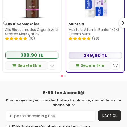
Alls Biocosmetics
Mustela
Alls Biocosmetics Organik Anti
Mustela Vitamin Barrier 1-2-3
Stretch Mark Çatlak
Cream 50ml
Önlemeye Yardımcı Jel 350 ml
(10)
(36)
399,90 TL
249,90 TL
Sepete Ekle
Sepete Ekle
E-Bülten Aboneliği
Kampanya ve yeniliklerden haberdar olmak için e-bültenimize
abone olun!
KAYIT OL
KVKK Sözleşmesi'ni
, okudum, kabul ediyorum.