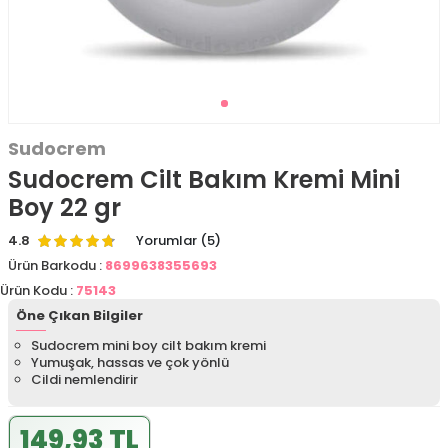
Sudocrem
Sudocrem Cilt Bakım Kremi Mini
Boy 22 gr
4.8
Yorumlar (5)
Ürün Barkodu :
8699638355693
Ürün Kodu :
75143
Öne Çıkan Bilgiler
Sudocrem mini boy cilt bakım kremi
Yumuşak, hassas ve çok yönlü
Cildi nemlendirir
149,93 TL