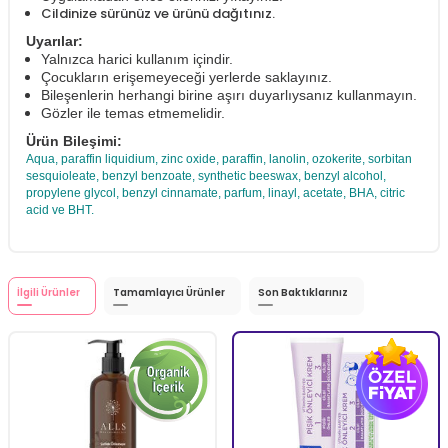
Cildinize sürünüz ve ürünü dağıtınız.
Uyarılar:
Yalnızca harici kullanım içindir.
Çocukların erişemeyeceği yerlerde saklayınız.
Bileşenlerin herhangi birine aşırı duyarlıysanız kullanmayın.
Gözler ile temas etmemelidir.
Ürün Bileşimi:
Aqua, paraffin liquidium, zinc oxide, paraffin, lanolin, ozokerite, sorbitan
sesquioleate, benzyl benzoate, synthetic beeswax, benzyl alcohol,
propylene glycol, benzyl cinnamate, parfum, linayl, acetate, BHA, citric
acid ve BHT.
İlgili Ürünler
Tamamlayıcı Ürünler
Son Baktıklarınız