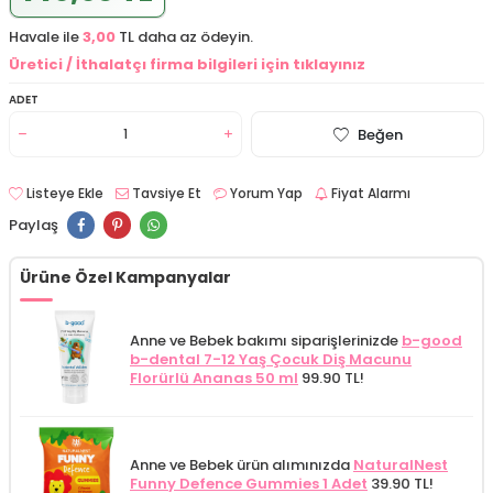
Havale ile
3,00
TL daha az ödeyin.
Üretici / İthalatçı firma bilgileri için tıklayınız
ADET
Beğen
Listeye Ekle
Tavsiye Et
Yorum Yap
Fiyat Alarmı
Paylaş
Ürüne Özel Kampanyalar
Anne ve Bebek bakımı siparişlerinizde
b-good
b-dental 7-12 Yaş Çocuk Diş Macunu
Florürlü Ananas 50 ml
99.90 TL!
Anne ve Bebek ürün alımınızda
NaturalNest
Funny Defence Gummies 1 Adet
39.90 TL!