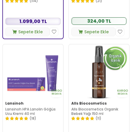
(114)
(21)
324,00 TL
1.099,00 TL
Sepete Ekle
Sepete Ekle
KARGO
KARGO
BEDAVA
BEDAVA
Lansinoh
Alls Biocosmetics
Lansinoh HPA Lanolin Göğüs
Alls Biocosmetics Organik
Ucu Kremi 40 ml
Bebek Yağı 150 ml
(18)
(11)