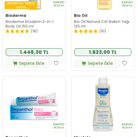
KARGO
KARGO
Bioderma
Yetkili
BEDAVA
BEDAVA
Satıcı
Bioderma
Bio Oil
Bioderma Atoderm 2-in-1
Bio Oil Natural Cilt Bakım Yağı
Body Oil 150 ml
125 ml
(16)
(10)
1.448,30 TL
1.623,00 TL
Sepete Ekle
Sepete Ekle
KARGO
KARGO
BEDAVA
BEDAVA