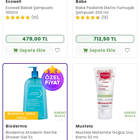
Ecowell
Babe
Ecowell Bebek Şampuanı
Babe Pediatrik Ekstra Yumuşak
300ml
Şampuan 200 ml
(10)
(13)
479,00 TL
712,50 TL
Sepete Ekle
Sepete Ekle
KARGO
KARGO
Bioderma
Yetkili
BEDAVA
BEDAVA
Satıcı
Bioderma
Mustela
Bioderma Atoderm Gentle
Mustela Maternite Göğüs Ucu
Shower Gel 1Lt
Kremi 30 ml