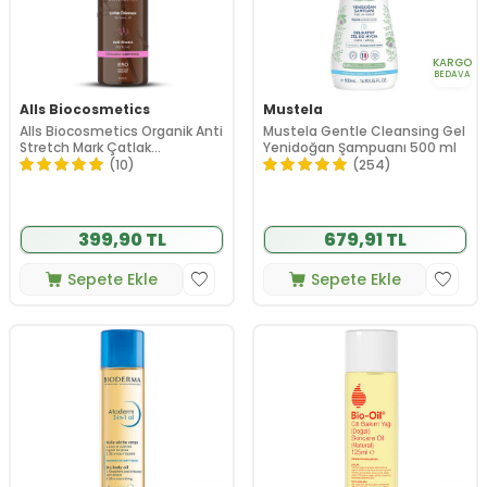
KARGO
BEDAVA
Alls Biocosmetics
Mustela
Alls Biocosmetics Organik Anti
Mustela Gentle Cleansing Gel
Stretch Mark Çatlak
Yenidoğan Şampuanı 500 ml
Önlemeye Yardımcı Jel 350 ml
(10)
(254)
399,90 TL
679,91 TL
Sepete Ekle
Sepete Ekle