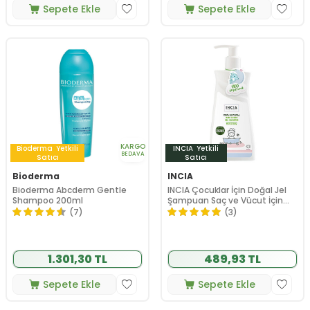
Sepete Ekle
Sepete Ekle
KARGO
Bioderma
Yetkili
INCIA
Yetkili
BEDAVA
Satıcı
Satıcı
Bioderma
INCIA
Bioderma Abcderm Gentle
INCIA Çocuklar İçin Doğal Jel
Shampoo 200ml
Şampuan Saç ve Vücut İçin
350 ml
(7)
(3)
1.301,30 TL
489,93 TL
Sepete Ekle
Sepete Ekle