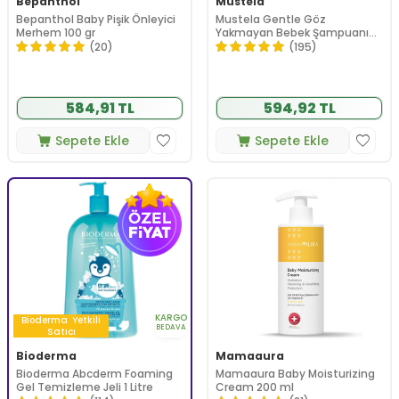
Bepanthol
Mustela
Bepanthol Baby Pişik Önleyici
Mustela Gentle Göz
Merhem 100 gr
Yakmayan Bebek Şampuanı
500 ml
(20)
(195)
584,91 TL
594,92 TL
Sepete Ekle
Sepete Ekle
KARGO
Bioderma
Yetkili
BEDAVA
Satıcı
Bioderma
Mamaaura
Bioderma Abcderm Foaming
Mamaaura Baby Moisturizing
Gel Temizleme Jeli 1 Litre
Cream 200 ml