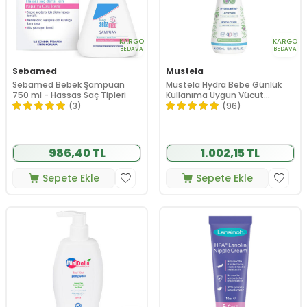
KARGO
KARGO
BEDAVA
BEDAVA
Sebamed
Mustela
Sebamed Bebek Şampuan
Mustela Hydra Bebe Günlük
750 ml - Hassas Saç Tipleri
Kullanıma Uygun Vücut
Losyonu 300ml
(3)
(96)
986,40 TL
1.002,15 TL
Sepete Ekle
Sepete Ekle