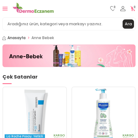
0
0
Ara
Anasayfa
Anne Bebek
Çok Satanlar
KARGO
KARGO
La Roche Posay
Yetkili