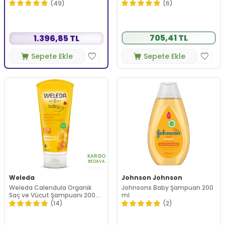
(49)
(6)
705,41 TL
1.396,85 TL
Sepete Ekle
Sepete Ekle
KARGO
BEDAVA
Weleda
Johnson Johnson
Weleda Calendula Organik
Johnsons Baby Şampuan 200
Saç ve Vücut Şampuanı 200
ml
ml
(14)
(2)