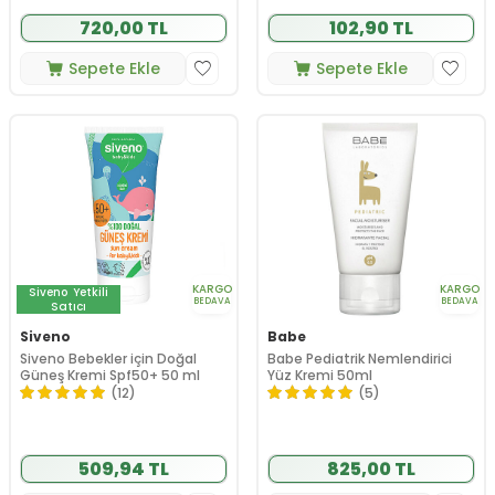
720,00 TL
102,90 TL
Sepete Ekle
Sepete Ekle
KARGO
KARGO
Siveno
Yetkili
BEDAVA
BEDAVA
Satıcı
Siveno
Babe
Siveno Bebekler için Doğal
Babe Pediatrik Nemlendirici
Güneş Kremi Spf50+ 50 ml
Yüz Kremi 50ml
(12)
(5)
509,94 TL
825,00 TL