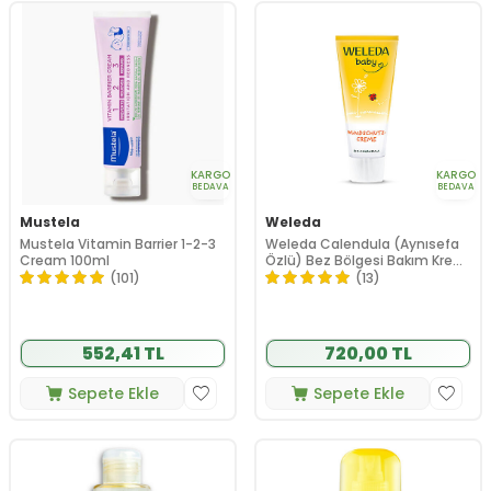
KARGO
KARGO
BEDAVA
BEDAVA
Mustela
Weleda
Mustela Vitamin Barrier 1-2-3
Weleda Calendula (Aynısefa
Cream 100ml
Özlü) Bez Bölgesi Bakım Kremi
75 ml
(101)
(13)
552,41 TL
720,00 TL
Sepete Ekle
Sepete Ekle