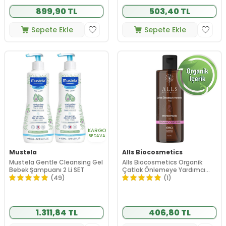
899,90 TL
503,40 TL
Sepete Ekle
Sepete Ekle
KARGO
BEDAVA
Mustela
Alls Biocosmetics
Mustela Gentle Cleansing Gel
Alls Biocosmetics Organik
Bebek Şampuanı 2 Li SET
Çatlak Önlemeye Yardımcı
Yağ 150 ml
(49)
(1)
1.311,84 TL
406,80 TL