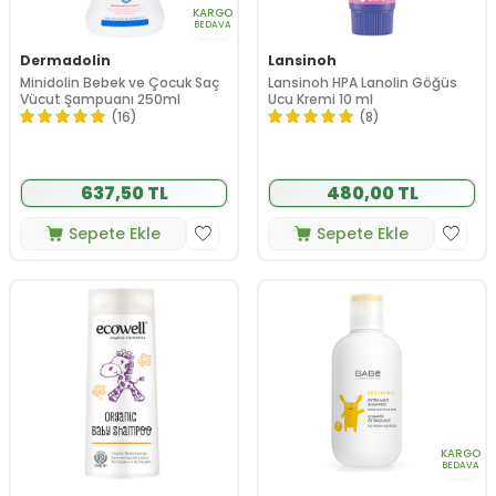
KARGO
BEDAVA
Dermadolin
Lansinoh
Minidolin Bebek ve Çocuk Saç
Lansinoh HPA Lanolin Göğüs
Vücut Şampuanı 250ml
Ucu Kremi 10 ml
(16)
(8)
637,50 TL
480,00 TL
Sepete Ekle
Sepete Ekle
KARGO
BEDAVA