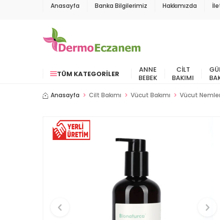
Anasayfa
Banka Bilgilerimiz
Hakkımızda
İl
ANNE
CILT
GÜ
TÜM KATEGORILER
BEBEK
BAKIMI
BA
Anasayfa
Cilt Bakımı
Vücut Bakımı
Vücut Nemlen