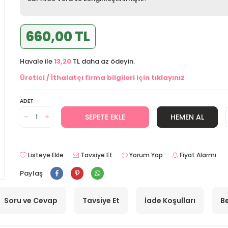
660,00 TL
Havale ile
13,20
TL daha az ödeyin.
Üretici / İthalatçı firma bilgileri için tıklayınız
ADET
SEPETE EKLE
HEMEN AL
Listeye Ekle
Tavsiye Et
Yorum Yap
Fiyat Alarmı
Paylaş
Soru ve Cevap
Tavsiye Et
İade Koşulları
Be