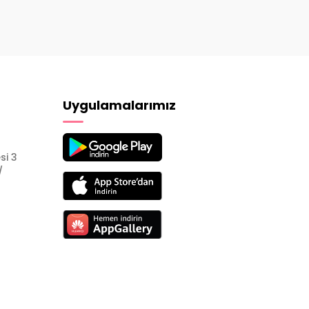
Uygulamalarımız
si 3
/