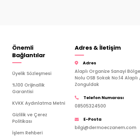
Önemli
Adres & İletişim
Bağlantılar
Adres
Alaplı Organize Sanayi Bölge
Üyelik Sözleşmesi
Nolu OSB Sokak No:14 Alaplı 
Zonguldak
%100 Orijinallik
Garantisi
Telefon Numarası
KVKK Aydınlatma Metni
08505324500
Gizlilik ve Çerez
E-Posta
Politikası
bilgi@dermoeczanem.com
İşlem Rehberi