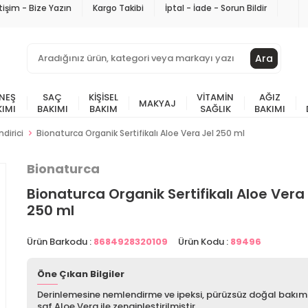
etişim - Bize Yazın
Kargo Takibi
İptal - İade - Sorun Bildir
Ara
NEŞ
SAÇ
KIŞISEL
VITAMIN
AĞIZ
MAKYAJ
KIMI
BAKIMI
BAKIM
SAĞLIK
BAKIMI
dirici
Bionaturca Organik Sertifikalı Aloe Vera Jel 250 ml
Bionaturca
Bionaturca Organik Sertifikalı Aloe Vera
250 ml
Ürün Barkodu :
8684928320109
Ürün Kodu :
89496
Öne Çıkan Bilgiler
Derinlemesine nemlendirme ve ipeksi, pürüzsüz doğal bakım 
saf Aloe Vera ile zenginleştirilmiştir.