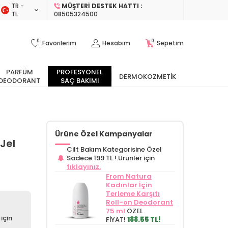
TR −
MÜŞTERI DESTEK HATTI :
TL
08505324500
0
0
Favorilerim
Hesabım
Sepetim
PARFÜM
PROFESYONEL
DERMOKOZMETIK
DEODORANT
SAÇ BAKIMI
Ürüne Özel Kampanyalar
 Jel
Cilt Bakım Kategorisine Özel
Sadece 199 TL !
Ürünler için
tıklayınız.
From Natura
Kadınlar İçin
Terleme Karşıtı
Roll-on Deodorant
75 ml
ÖZEL
için
FİYAT!
188.55 TL!