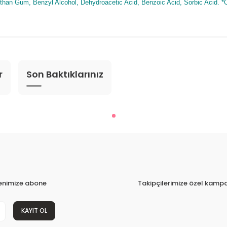
nthan Gum, Benzyl Alcohol, Dehydroacetic Acid, Benzoic Acid, Sorbic Acid. *Or
r
Son Baktıklarınız
tenimize abone
Takipçilerimize özel kampa
KAYIT OL