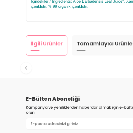
İçindekiler / Ingredients: Aloe Barbadensis Leaf Juice*, Xa
içeriklidir, % 99 organik içeriklidir.
İlgili Ürünler
Tamamlayıcı Ürünle
E-Bülten Aboneliği
Kampanya ve yeniliklerden haberdar olmak için e-bül
olun!