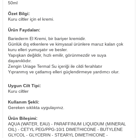
50ml
Özet Bilgi:
Kuru ciltler için el kremi.
Ürün Faydaları:
Bariederm El Kremi, bir bariyer kremidir.
Günlük dış etkenlere ve kimyasal ürünlere maruz kalan çok
kuru elleri yumuşatır ve besler.
Yapışkan değildir, hızlı emilir, görünmezdir ve suya
dayanıklıdır.
Zengin Uriage Termal Su içeriği ile cildi ferahlatır
Yıpranmış ve çatlamış elleri güçlendirmeye yardımcı olur.
Uygun Cilt Tipi:
Kuru ciltler
Kullanım Şekli:
Gereken sıklıkta uygulayınız.
Ürün Bileşimi:
AQUA (WATER, EAU) - PARAFFINUM LIQUIDUM (MINERAL
OIL) - CETYL PEG/PPG-10/1 DIMETHICONE - BUTYLENE
GLYCOL - GLYCERIN - STEARYL DIMETHICONE -