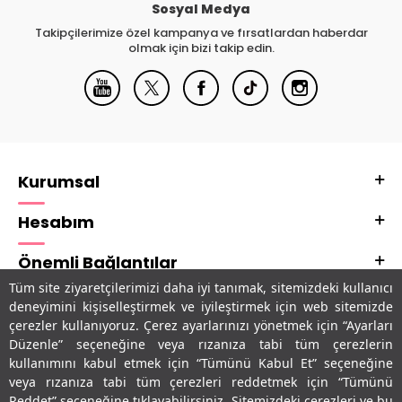
Sosyal Medya
Takipçilerimize özel kampanya ve fırsatlardan haberdar
olmak için bizi takip edin.
Kurumsal
Hesabım
Önemli Bağlantılar
Tüm site ziyaretçilerimizi daha iyi tanımak, sitemizdeki kullanıcı
Adres & İletişim
deneyimini kişiselleştirmek ve iyileştirmek için web sitemizde
çerezler kullanıyoruz. Çerez ayarlarınızı yönetmek için “Ayarları
Uygulamalarımız
Düzenle” seçeneğine veya rızanıza tabi tüm çerezlerin
kullanımını kabul etmek için “Tümünü Kabul Et” seçeneğine
veya rızanıza tabi tüm çerezleri reddetmek için “Tümünü
Reddet” seçeneğine tıklayabilirsiniz. Sitemizdeki çerezleri ve bu