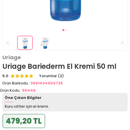
Uriage
Uriage Bariederm El Kremi 50 ml
5.0
Yorumlar (2)
Ürün Barkodu :
3661434004728
Ürün Kodu :
55446
Öne Çıkan Bilgiler
Kuru ciltler için el kremi.
479,20 TL