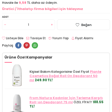
Havale ile
9,58
TL daha az ödeyin.
Üretici / İthalatçı firma bilgileri için tıklayınız
ADET
Beğen
Listeye Ekle
Tavsiye Et
Yorum Yap
Fiyat Alarmı
Paylaş
Ürüne Özel Kampanyalar
Kişisel Bakım Kategorisine Özel Fiyat
Plante
Cosmetics Doğal Roll On Deodorant 50
ml
249.90 TL!
From Natura Kadınlar İçin Terleme Karşıtı
Roll-on Deodorant 75 ml
ÖZEL FİYAT!
188.55
TL!