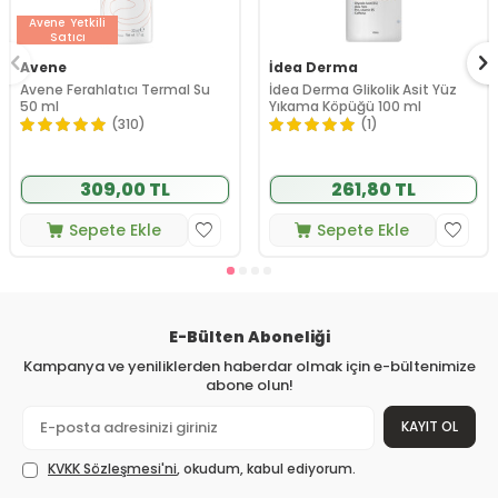
Avene
Yetkili
Satıcı
Avene
İdea Derma
Avene Ferahlatıcı Termal Su
İdea Derma Glikolik Asit Yüz
50 ml
Yıkama Köpüğü 100 ml
(310)
(1)
309,00 TL
261,80 TL
Sepete Ekle
Sepete Ekle
E-Bülten Aboneliği
Kampanya ve yeniliklerden haberdar olmak için e-bültenimize
abone olun!
KAYIT OL
KVKK Sözleşmesi'ni
, okudum, kabul ediyorum.