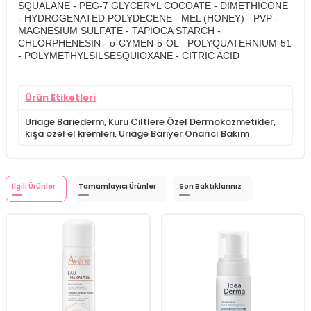
SQUALANE - PEG-7 GLYCERYL COCOATE - DIMETHICONE
- HYDROGENATED POLYDECENE - MEL (HONEY) - PVP -
MAGNESIUM SULFATE - TAPIOCA STARCH -
CHLORPHENESIN - o-CYMEN-5-OL - POLYQUATERNIUM-51
- POLYMETHYLSILSESQUIOXANE - CITRIC ACID
Ürün Etiketleri
Uriage Bariederm
,
Kuru Ciltlere Özel Dermokozmetikler
,
kışa özel el kremleri
,
Uriage Bariyer Onarıcı Bakım
İlgili Ürünler
Tamamlayıcı Ürünler
Son Baktıklarınız