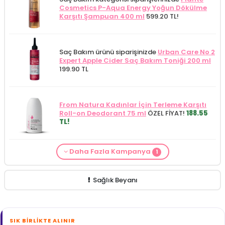
Cosmetics P-Aqua Energy Yoğun Dökülme
Karşıtı Şampuan 400 ml
599.20 TL!
Saç Bakım ürünü siparişinizde
Urban Care No 2
Expert Apple Cider Saç Bakım Toniği 200 ml
199.90 TL
From Natura Kadınlar İçin Terleme Karşıtı
Roll-on Deodorant 75 ml
ÖZEL FİYAT!
188.55
TL!
Daha Fazla Kampanya
1
Saç Bakım Kategorisine Özel Fiyat
İdea Derma
Saç Dökülmesi Karşıtı Serum 100 ml
379.90
TL!
Sağlık Beyanı
SIK BIRLIKTE ALINIR