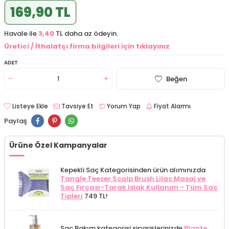
169,90 TL
Havale ile
3,40
TL daha az ödeyin.
Üretici / İthalatçı firma bilgileri için tıklayınız
ADET
Beğen
Listeye Ekle
Tavsiye Et
Yorum Yap
Fiyat Alarmı
Paylaş
Ürüne Özel Kampanyalar
Kepekli Saç Kategorisinden ürün alımınızda
Tangle Teezer Scalp Brush Lilac Masaj ve
Saç Fırçası-Tarak Islak Kullanım - Tüm Saç
Tipleri
749 TL!
Saç Bakım kategorisi siparişlerinizde
Plante