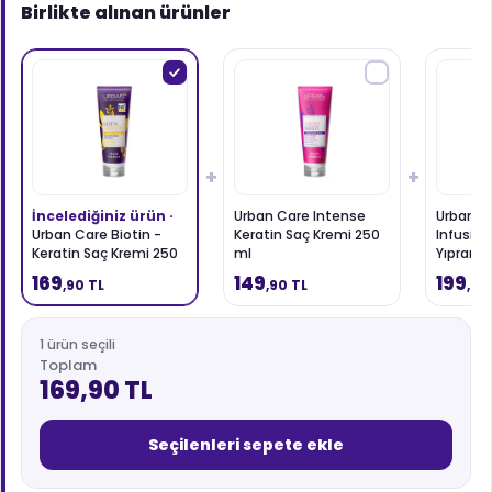
Birlikte alınan ürünler
+
+
İncelediğiniz ürün ·
Urban Care Intense
Urban C
Urban Care Biotin -
Keratin Saç Kremi 250
Infusion
Keratin Saç Kremi 250
ml
Yıpranma
ml
Şampua
169
149
199
,90 TL
,90 TL
,90
1 ürün seçili
Toplam
169,90 TL
Seçilenleri sepete ekle