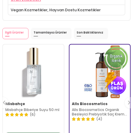
Vegan Kozmetikler
,
Hayvan Dostu Kozmetikler
İlgili Ürünler
Tamamlayıcı Ürünler
Son Baktıklarınız
Misbahçe
Alls Biocosmetics
Misbahçe Biberiye Suyu 50 ml
Alls Biocosmetics Organik
Besleyici Prebiyotik Saç Kremi
(6)
350 ml
(4)