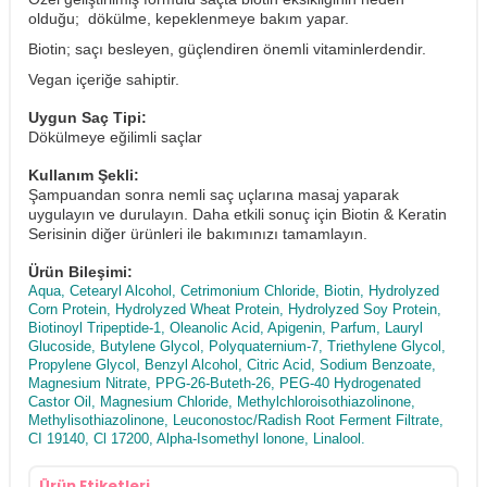
olduğu; dökülme, kepeklenmeye bakım yapar.
Biotin; saçı besleyen, güçlendiren önemli vitaminlerdendir.
Vegan içeriğe sahiptir.
Uygun Saç Tipi:
Dökülmeye eğilimli saçlar
Kullanım Şekli:
Şampuandan sonra nemli saç uçlarına masaj yaparak
uygulayın ve durulayın. Daha etkili sonuç için Biotin & Keratin
Serisinin diğer ürünleri ile bakımınızı tamamlayın.
Ürün Bileşimi:
Aqua, Cetearyl Alcohol, Cetrimonium Chloride, Biotin, Hydrolyzed
Corn Protein, Hydrolyzed Wheat Protein, Hydrolyzed Soy Protein,
Biotinoyl Tripeptide-1, Oleanolic Acid, Apigenin, Parfum, Lauryl
Glucoside, Butylene Glycol, Polyquaternium-7, Triethylene Glycol,
Propylene Glycol, Benzyl Alcohol, Citric Acid, Sodium Benzoate,
Magnesium Nitrate, PPG-26-Buteth-26, PEG-40 Hydrogenated
Castor Oil, Magnesium Chloride, Methylchloroisothiazolinone,
Methylisothiazolinone, Leuconostoc/Radish Root Ferment Filtrate,
CI 19140, Cl 17200, Alpha-Isomethyl lonone, Linalool.
Ürün Etiketleri