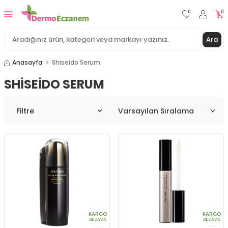
0
0
Ara
Anasayfa
Shiseido Serum
SHISEIDO SERUM
Filtre
KARGO
KARGO
BEDAVA
BEDAVA