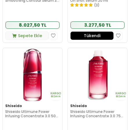
Smoothing Contour Serum 30
On Shot Serum 20 ml
ml
(3)
8.027,50 TL
3.277,50 TL
Sepete Ekle
Tükendi
KARGO
KARGO
BEDAVA
BEDAVA
Shiseido
Shiseido
Shiseido Ultimune Power
Shiseido Ultimune Power
Infusing Concentrate 3.0 50
Infusing Concentrate 3.0 75
ml
ml - Refil