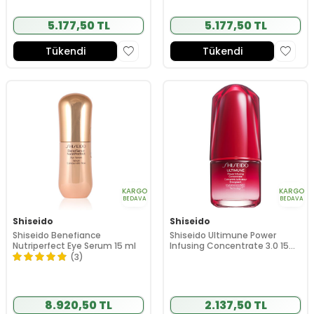
5.177,50 TL
5.177,50 TL
Tükendi
Tükendi
KARGO
KARGO
BEDAVA
BEDAVA
Shiseido
Shiseido
Shiseido Benefiance
Shiseido Ultimune Power
Nutriperfect Eye Serum 15 ml
Infusing Concentrate 3.0 15
ml
(3)
8.920,50 TL
2.137,50 TL