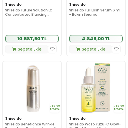
Shiseido
Shiseido
Shiseido Future Solution Lx
Shiseido Full Lash Serum 6 ml
Concentrated Blancing
- Bakım Serumu
Softener 170ml
10.687,50 TL
4.845,00 TL
Sepete Ekle
Sepete Ekle
KARGO
KARGO
BEDAVA
BEDAVA
Shiseido
Shiseido
Shiseido Benefiance Wrinkle
Shiseido Waso Yuzu-C Glow-