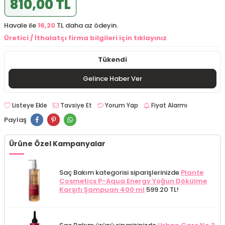
810,00 TL
Havale ile
16,20
TL daha az ödeyin.
Üretici / İthalatçı firma bilgileri için tıklayınız
Tükendi
Gelince Haber Ver
Listeye Ekle
Tavsiye Et
Yorum Yap
Fiyat Alarmı
Paylaş
Ürüne Özel Kampanyalar
Saç Bakım kategorisi siparişlerinizde
Plante
Cosmetics P-Aqua Energy Yoğun Dökülme
Karşıtı Şampuan 400 ml
599.20 TL!