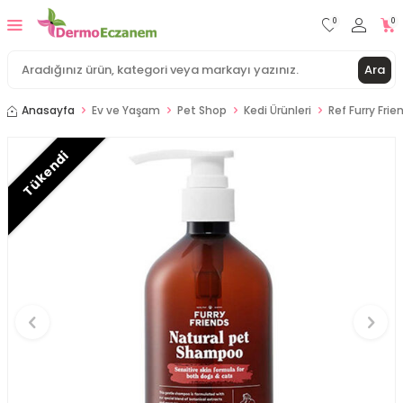
0
0
Ara
Anasayfa
Ev ve Yaşam
Pet Shop
Kedi Ürünleri
Ref Furry Fri
Tükendi