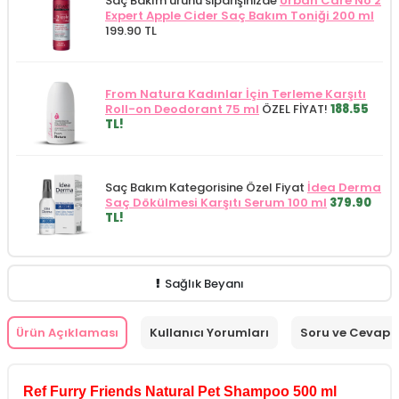
Saç Bakım ürünü siparişinizde
Urban Care No 2
Expert Apple Cider Saç Bakım Toniği 200 ml
199.90 TL
From Natura Kadınlar İçin Terleme Karşıtı
Roll-on Deodorant 75 ml
ÖZEL FİYAT!
188.55
TL!
Saç Bakım Kategorisine Özel Fiyat
İdea Derma
Saç Dökülmesi Karşıtı Serum 100 ml
379.90
TL!
Sağlık Beyanı
Ürün Açıklaması
Kullanıcı Yorumları
Soru ve Cevap
Ref Furry Friends Natural Pet Shampoo 500 ml