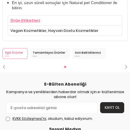
En iyi, uzun süreli sonuçlar için Natural pet Conditioner ile
bitirin.
Ürün Etiketleri
Vegan Kozmetikler
,
Hayvan Dostu Kozmetikler
İlgili Ürünler
Tamamlayıcı Ürünler
Son Baktıklarınız
E-Bülten Aboneliği
Kampanya ve yeniliklerden haberdar olmak için e-bültenimize
abone olun!
KAYIT OL
KVKK Sözleşmesi'ni
, okudum, kabul ediyorum.
Sosyal Medya