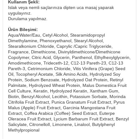
Kullanım Şekli:
Islak veya nemli saçlarınıza dipten uca masaj yaparak
uygulayınız.
​Durulama yapılmaz.
Ürün Bileşimi:
Aqua/Water/Eau, Cetyl Alcohol, Stearamidopropyl
Dimethylamine, Phenoxyethanol, Stearyl Alcohol,
Stearalkonium Chloride, Caprylic /Capric Triglyceride,
Fragrance, Dimethicone, Divinyldimethicone/Dimethicone
Copolymer, Citric Acid, Glycerin, Panthenol, Ethylhexylglycerin,
Amodimethicone, Trideceth-12, C12-13 Pareth-23, C12-13
Pareth-3, Cetrimonium Chloride, Vitis Vinifera (Grape) Seed
Oil, Tocopheryl Acetate, Silk Amino Acids, Hydrolyzed Soy
Protein, Sodium Benzoate, Hydrolyzed Oat Protein, Retinyl
Palmitate, Hydrolyzed Wheat Protein, Malus Domestica Fruit
Cell Culture, Keratin, Hydrolyzed Keratin, Xantham Gum,
Biotin, Benzyl Alcohol, Lecithin, Potassium Sorbate, Morinda
Citrifolia Fruit Extract, Punica Granatum Fruit Extract, Pyrus
Malus (Apple) Fruit Extract, Garcinia Mangostana Fruit
Extract, Coffea Arabica (Coffee) Seed Extract, Euterpe
Oleracea Fruit Extract, Lycium Barbarum Fruit Extract, Benzyl
Salicylate, CitronellolI, Limonene, Linalool, Butylphenyl
Methylpropional