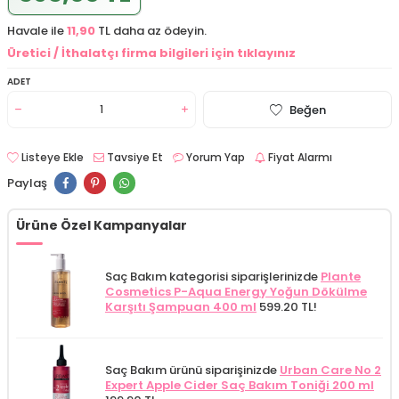
Havale ile
11,90
TL daha az ödeyin.
Üretici / İthalatçı firma bilgileri için tıklayınız
ADET
Beğen
Listeye Ekle
Tavsiye Et
Yorum Yap
Fiyat Alarmı
Paylaş
Ürüne Özel Kampanyalar
Saç Bakım kategorisi siparişlerinizde
Plante
Cosmetics P-Aqua Energy Yoğun Dökülme
Karşıtı Şampuan 400 ml
599.20 TL!
Saç Bakım ürünü siparişinizde
Urban Care No 2
Expert Apple Cider Saç Bakım Toniği 200 ml