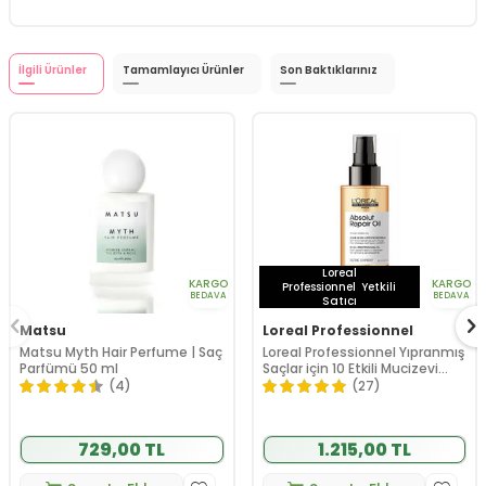
İlgili Ürünler
Tamamlayıcı Ürünler
Son Baktıklarınız
Loreal
KARGO
KARGO
Professionnel
Yetkili
BEDAVA
BEDAVA
Satıcı
Matsu
Loreal Professionnel
Matsu Myth Hair Perfume | Saç
Loreal Professionnel Yıpranmış
Parfümü 50 ml
Saçlar için 10 Etkili Mucizevi
Bakım Yağı 90 ml
(4)
(27)
729,00 TL
1.215,00 TL