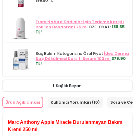
199.90 TL
From Natura Kadınlar İçin Terleme Karşıtı
Roll-on Deodorant 75 ml
ÖZEL FİYAT!
188.55
TL!
Saç Bakım Kategorisine Özel Fiyat
İdea Derma
Saç Dökülmesi Karşıtı Serum 100 ml
379.90
TL!
Sağlık Beyanı
Ürün Açıklaması
Kullanıcı Yorumları (10)
Soru ve Ce
Marc Anthony Apple Miracle Durulanmayan Bakım
Kremi 250 ml