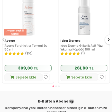
Avene
Yetkili
Satıcı
Avene
İdea Derma
Avene Ferahlatıcı Termal Su
İdea Derma Glikolik Asit Yüz
50 ml
Yıkama Köpüğü 100 ml
(310)
(1)
309,00 TL
261,80 TL
Sepete Ekle
Sepete Ekle
E-Bülten Aboneliği
Kampanya ve yeniliklerden haberdar olmak için e-bültenimize