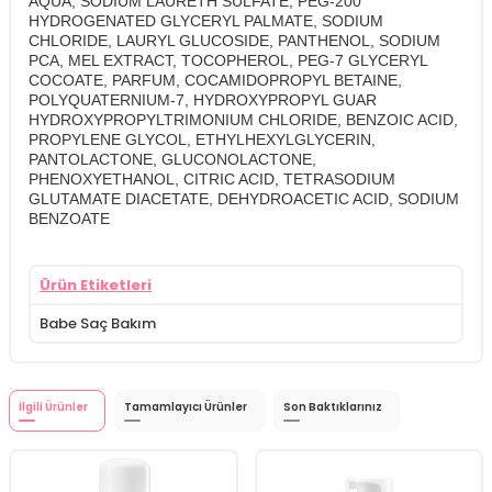
AQUA, SODIUM LAURETH SULFATE, PEG-200
HYDROGENATED GLYCERYL PALMATE, SODIUM
CHLORIDE, LAURYL GLUCOSIDE, PANTHENOL, SODIUM
PCA, MEL EXTRACT, TOCOPHEROL, PEG-7 GLYCERYL
COCOATE, PARFUM, COCAMIDOPROPYL BETAINE,
POLYQUATERNIUM-7, HYDROXYPROPYL GUAR
HYDROXYPROPYLTRIMONIUM CHLORIDE, BENZOIC ACID,
PROPYLENE GLYCOL, ETHYLHEXYLGLYCERIN,
PANTOLACTONE, GLUCONOLACTONE,
PHENOXYETHANOL, CITRIC ACID, TETRASODIUM
GLUTAMATE DIACETATE, DEHYDROACETIC ACID, SODIUM
BENZOATE
Ürün Etiketleri
Babe Saç Bakım
İlgili Ürünler
Tamamlayıcı Ürünler
Son Baktıklarınız