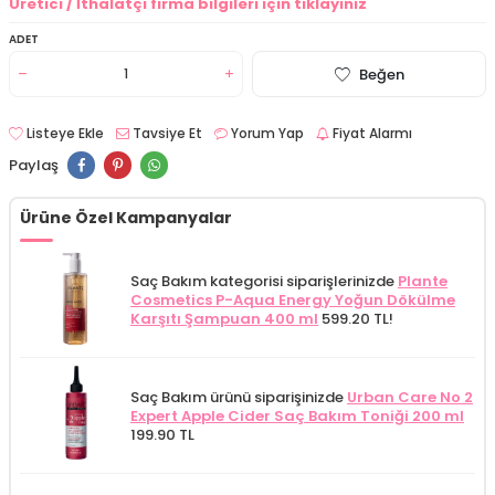
Üretici / İthalatçı firma bilgileri için tıklayınız
ADET
Beğen
Listeye Ekle
Tavsiye Et
Yorum Yap
Fiyat Alarmı
Paylaş
Ürüne Özel Kampanyalar
Saç Bakım kategorisi siparişlerinizde
Plante
Cosmetics P-Aqua Energy Yoğun Dökülme
Karşıtı Şampuan 400 ml
599.20 TL!
Saç Bakım ürünü siparişinizde
Urban Care No 2
Expert Apple Cider Saç Bakım Toniği 200 ml
199.90 TL