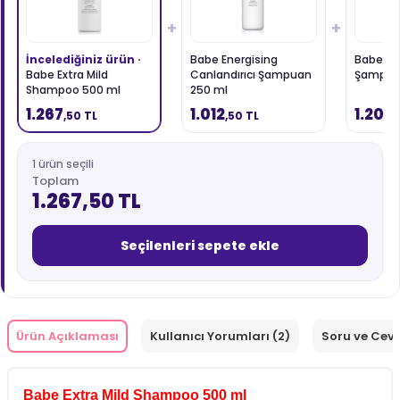
+
+
İncelediğiniz ürün ·
Babe Energising
Babe Se
Babe Extra Mild
Canlandırıcı Şampuan
Şampua
Shampoo 500 ml
250 ml
1.267
1.012
1.200
,50 TL
,50 TL
1 ürün seçili
Toplam
1.267,50 TL
Seçilenleri sepete ekle
Ürün Açıklaması
Kullanıcı Yorumları (2)
Soru ve Cev
Babe Extra Mild Shampoo 500 ml