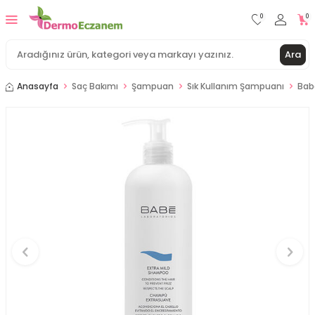
0
0
Ara
Anasayfa
Saç Bakımı
Şampuan
Sık Kullanım Şampuanı
Bab