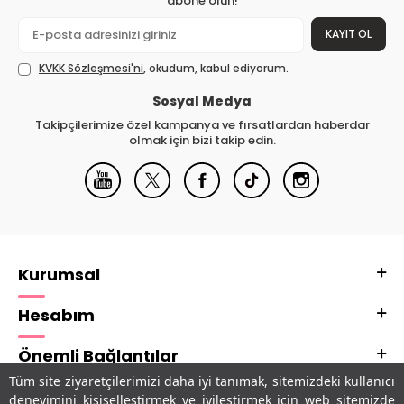
abone olun!
KAYIT OL
KVKK Sözleşmesi'ni
, okudum, kabul ediyorum.
Sosyal Medya
Takipçilerimize özel kampanya ve fırsatlardan haberdar
olmak için bizi takip edin.
Kurumsal
Hesabım
Önemli Bağlantılar
Tüm site ziyaretçilerimizi daha iyi tanımak, sitemizdeki kullanıcı
Adres & İletişim
deneyimini kişiselleştirmek ve iyileştirmek için web sitemizde