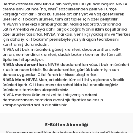
Dermokozmetik devi NIVEA’nın hikâyesi 1911 yılında başlar. NIVEA
creme ismi Latince "nix, nivis" sözcüklerinden gelir ve Türkçe
karşılığı “kar”dır. Farklı kültürlere ait cinsiyet ve yaş gözetilerek
üretilen cilt bakım ürünleri, tüm cilt tipleri için özel geliştirilir.
NIVEA’nın merkezi Hamburg’dadır. Marka laboratuvarlarında
Latin Amerika ve Asya dâhil birçok coğrafyanın iklim koşullarına
özel ürünler tasarlar. NIVEA markası, yenilikçi yaklaşımı ve “herkes
için daha iyi cilt bakımı” prensibiyle yüz yılı aşan tecrübesini
kanıtlamış durumdadır.
NIVEA cilt bakım ürünleri, güneş kremleri, deodorantları, roll-
onları, nemlendirici kremleri, dudak bakım kremleri ile tüm cilt
tiplerine hitap ediyor.
NIVEA deodorantları:
NIVEA deodorantları vücut bakım ürünleri
klasiklerinden biridir. Bu deodorantlar, günlük bakım için son
derece uygundur. Cildi ferah bir hisse ulaştırırlar.
NIVEA Men:
NIVEA Men, erkeklerin tüm cilt ihtiyaçlarına yönelik
ürünleri içerir. Cilt bakımınızda rahatlıkla kullanabileceğiniz
ürünlere sitemizden ulaşabilirsiniz.
NIVEA markası ürünlerini kaliteli alışverişin adresi
dermoeczanem.com’dan avantajlı fiyatlar ve cazip
kampanyalarla satın alabilirsiniz.
E-Bülten Aboneliği
Kampanya ve yeniliklerden haberdar olmak için e-bültenimize