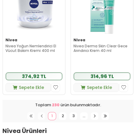
Nivea
Nivea
Nivea Yoğun Nemlendirici El
Nivea Derma Skin Clear Gece
Vücut Bakım Kremi 400 ml
Arındırıcı Krem 40 ml
374,92 TL
314,96 TL
Sepete Ekle
Sepete Ekle
Toplam
230
ürün bulunmaktadır.
1
2
3
…
Nivea Ürünleri