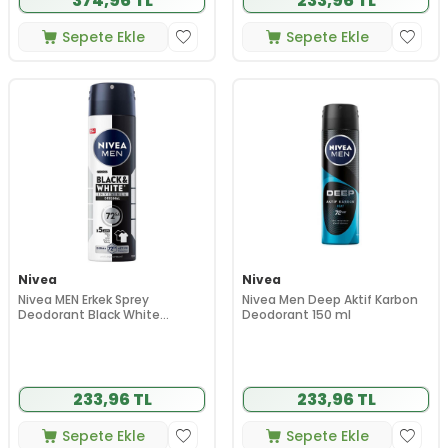
374,96 TL
233,96 TL
Sepete Ekle
Sepete Ekle
Nivea
Nivea
Nivea MEN Erkek Sprey
Nivea Men Deep Aktif Karbon
Deodorant Black White
Deodorant 150 ml
Invisible Original 150 ml - 72
Saat Anti-Perspirant Ter
Koruma
233,96 TL
233,96 TL
Sepete Ekle
Sepete Ekle