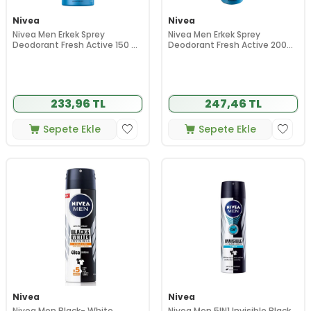
Nivea
Nivea
Nivea Men Erkek Sprey
Nivea Men Erkek Sprey
Deodorant Fresh Active 150 ml
Deodorant Fresh Active 200
- Ter Kokusuna Karşı 48 Saat
ml
Koruma, Uzun Süre Ferahlık
233,96 TL
247,46 TL
Sepete Ekle
Sepete Ekle
Nivea
Nivea
Nivea Men Black- White
Nivea Men 5IN1 Invisible Black