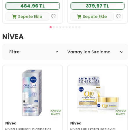
464,96 TL
379,97 TL
Sepete Ekle
Sepete Ekle
NIVEA
Filtre
KARGO
KARGO
BEDAVA
BEDAVA
Nivea
Nivea
Nivea Cellular Epigenetics
Nivea Q10 Ekstra Besleyici