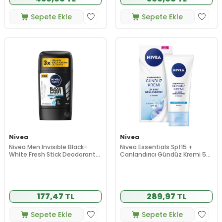
Sepete Ekle
Sepete Ekle
Nivea
Nivea
Nivea Men Invisible Black-
Nivea Essentials Spf15 +
White Fresh Stick Deodorant
Canlandırıcı Gündüz Kremi 50
50 ml
ml
177,47 TL
289,97 TL
Sepete Ekle
Sepete Ekle