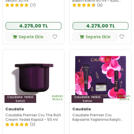
Serum 30 ml
Bakım Kremi 50 ml - Kuru
Ciltler
(7)
(9)
4.275,00 TL
4.275,00 TL
Sepete Ekle
Sepete Ekle
KARGO
KARGO
Caudalie
Yetkili
Caudalie
Yetkili
BEDAVA
BEDAVA
Satıcı
Satıcı
Caudalie
Caudalie
Caudalie Premier Cru The Rich
Caudalie Premier Cru
Cream Yedek Kapsül - 50 ml
Kapsamlı Yaşlanma Karşıtı
Bakım Seti
(2)