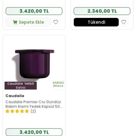
3.420,00 TL
2.340,00 TL
Sepete Ekle
Tükendi
KARGO
Caudalie
Yetkili
BEDAVA
Satıcı
Caudalie
Caudalie Premier Cru Gündüz
Bakım Kremi Yedek Kapsül 50
ml
(2)
3.420,00 TL