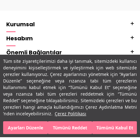
Kurumsal
Hesabım
Önemli Bağlantılar
Tüm site ziyaretçilerimizi daha iyi tanımak, sitemizdeki kullanıcı
Adres & İletişim
deneyimini kişiselleştirmek ve iyileştirmek için web sitemizde
çerezler kullanıyoruz. Çerez ayarlarınızı yönetmek için “Ayarları
Uygulamalarımız
Düzenle” seçeneğine veya rızanıza tabi tüm çerezlerin
kullanımını kabul etmek için “Tümünü Kabul Et” seçeneğine
veya rızanıza tabi tüm çerezleri reddetmek için “Tümünü
Reddet” seçeneğine tıklayabilirsiniz. Sitemizdeki çerezleri ve bu
çerezleri hangi amaçla kullandığımızı Çerez Aydınlatma Metni
’nden inceleyebilirsiniz.
Çerez Politikası
Ayarları Düzenle
Tümünü Reddet
Tümünü Kabul Et
T
-Soft
E-Ticaret
Sistemleriyle Hazırlanmıştır.