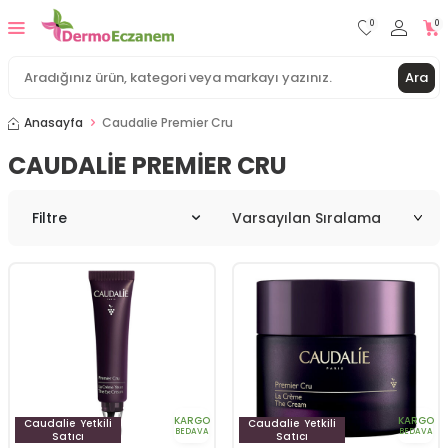
0
0
Ara
Anasayfa
Caudalie Premier Cru
CAUDALIE PREMIER CRU
Filtre
KARGO
KARGO
Caudalie
Yetkili
Caudalie
Yetkili
BEDAVA
BEDAVA
Satıcı
Satıcı