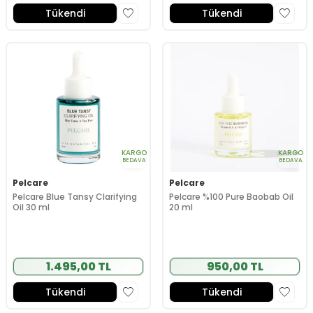
Tükendi
Tükendi
KARGO
KARGO
BEDAVA
BEDAVA
Pelcare
Pelcare
Pelcare Blue Tansy Clarifying
Pelcare %100 Pure Baobab Oil
Oil 30 ml
20 ml
1.495,00 TL
950,00 TL
Tükendi
Tükendi