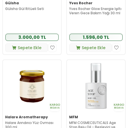
Gülsha
Yves Rocher
Gülsha Gül Ritüeli Seti
Yves Rocher Glow Energie Işıltı
Veren Gece Bakım Yağı 30 ml
3.000,00 TL
1.596,00 TL
Sepete Ekle
Sepete Ekle
KARGO
KARGO
BEDAVA
BEDAVA
Halare Aromatherapy
MFM
Halare Arındırıcı Yüz Ovması
MFM COSMECEUTICALS Age
300 ml
Stop Reju Oil - Besleyici ve