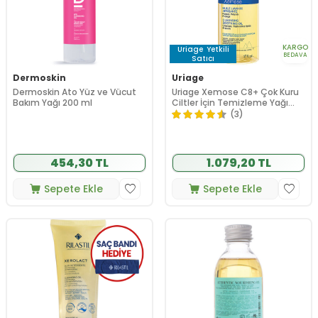
KARGO
Uriage
Yetkili
BEDAVA
Satıcı
Dermoskin
Uriage
Dermoskin Ato Yüz ve Vücut
Uriage Xemose C8+ Çok Kuru
Bakım Yağı 200 ml
Ciltler İçin Temizleme Yağı
500 ml
(3)
454,30 TL
1.079,20 TL
Sepete Ekle
Sepete Ekle