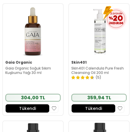
Gaia Organic
Skin401
Gaia Organic Soğuk Sıkım
Skin401 Calendula Pure Fresh
Kuşburnu Yağı 30 ml
Cleansing Oil 200 ml
(5)
304,00 TL
359,94 TL
Tükendi
Tükendi