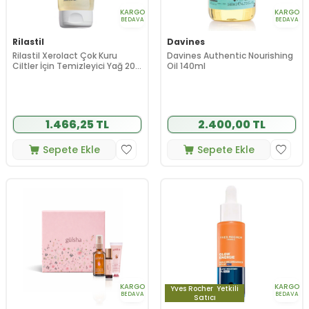
KARGO
KARGO
BEDAVA
BEDAVA
Rilastil
Davines
Rilastil Xerolact Çok Kuru
Davines Authentic Nourishing
Ciltler İçin Temizleyici Yağ 200
Oil 140ml
ml
1.466,25 TL
2.400,00 TL
Sepete Ekle
Sepete Ekle
KARGO
KARGO
Yves Rocher
Yetkili
BEDAVA
BEDAVA
Satıcı