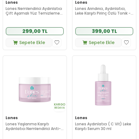
Lones
Lones
Lones Nemlendirici Aydınlatıcı
Lones Arındırıcı, Aydınlatıcı,
Çift Aşamalı Yüz Temizleme
Leke Karşıtı Pirinç Özlü Tonik -
Yağı ve Jeli 200 ml
Rice Toner 200 ml
299,00 TL
399,00 TL
Sepete Ekle
Sepete Ekle
KARGO
BEDAVA
Lones
Lones
Lones Yaşlanma Karşıtı
Lones Aydınlatıcı ( C Vit) Leke
Aydınlatıcı Nemlendirici Anti-
Karşıtı Serum 30 ml
Aging SPF 30 Cream 50 ml