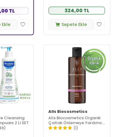
324,00 TL
,00 TL
 Ekle
Sepete Ekle
KARGO
BEDAVA
Alls Biocosmetics
le Cleansing
Alls Biocosmetics Organik
puanı 2 Li SET
Çatlak Önlemeye Yardımcı
Yağ 150 ml
49)
(1)