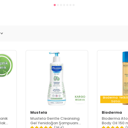
KARGO
Bioderma
Yetkil
BEDAVA
Satıcı
Mustela
Bioderma
anik
Mustela Gentle Cleansing
Bioderma Ato
lak
Gel Yenidoğan Şampuanı
Body Oil 150 
el 350
500 ml
(254)
(