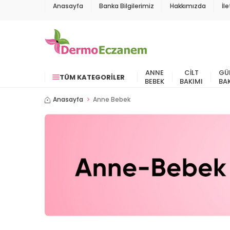
Anasayfa
Banka Bilgilerimiz
Hakkımızda
İl
ANNE
CILT
GÜ
TÜM KATEGORILER
BEBEK
BAKIMI
BA
Anasayfa
Anne Bebek