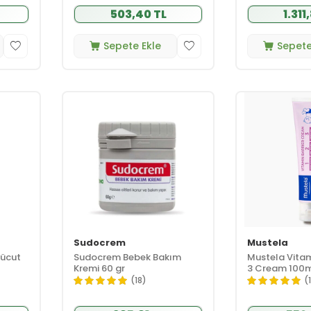
503,40 TL
1.311
Sepete Ekle
Sepete
Sudocrem
Mustela
Vücut
Sudocrem Bebek Bakım
Mustela Vitami
Kremi 60 gr
3 Cream 100
(18)
(