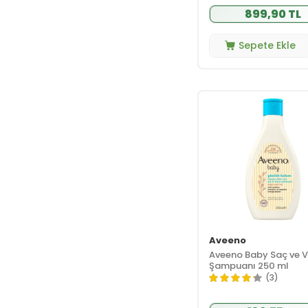
899,90 TL
Dalin
(38)
Dermadolin
(2)
Sepete Ekle
Dermolife
(1)
Dermoskin
(7)
Difaş
(1)
Dr. Plante
(1)
Dr.Thomson
(1)
Ducray
(1)
Ecos3
(1)
Ecowell
(7)
Ecowera
(2)
Edis Pharma
(2)
Eyüp Sabri Tuncer
(5)
Aveeno
Aveeno Baby Saç ve 
Gisele Denis
(1)
Şampuanı 250 ml
Halare
(3)
Aromatherapy
(1)
Hanymish
(1)