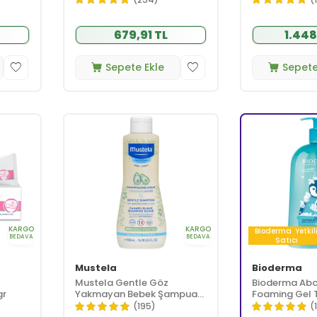
679,91 TL
1.448
Sepete Ekle
Sepete
KARGO
KARGO
Bioderma
Yetkil
BEDAVA
BEDAVA
Satıcı
Mustela
Bioderma
Mustela Gentle Göz
Bioderma Ab
gr
Yakmayan Bebek Şampuanı
Foaming Gel 
500 ml
1 Litre
(195)
(