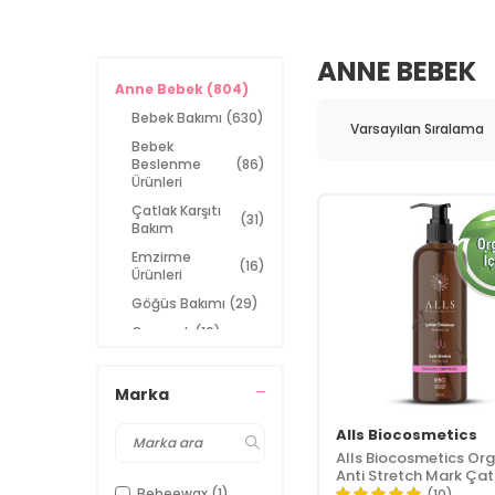
ANNE BEBEK
Anne Bebek
(804)
Bebek Bakımı
(630)
Bebek
Beslenme
(86)
Ürünleri
Çatlak Karşıtı
(31)
Bakım
Emzirme
(16)
Ürünleri
Göğüs Bakımı
(29)
Oyuncak
(16)
Marka
Alls Biocosmetics
Alls Biocosmetics Org
Anti Stretch Mark Çat
Önlemeye Yardımcı J
Bebeewax
(1)
(10)