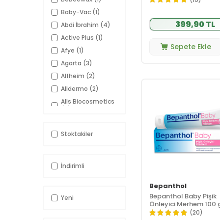
ml
Baby-Vac
(1)
399,90 TL
Abdi İbrahim
(4)
Active Plus
(1)
Sepete Ekle
Afye
(1)
Agarta
(3)
Alfheim
(2)
Alldermo
(2)
Alls Biocosmetics
(6)
Alouette
(1)
Stoktakiler
Arko Nem
(1)
Assos İlaç
(2)
Aveeno
(5)
İndirimli
B-good care
(15)
Bepanthol
Babe
(18)
Bepanthol Baby Pişik
Yeni
Baby Dream
(1)
Önleyici Merhem 100 
Babyton
(26)
(20)