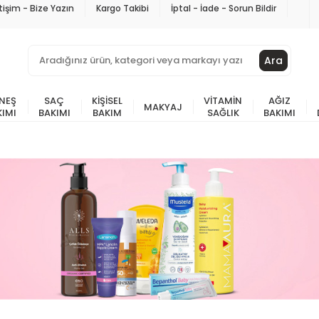
etişim - Bize Yazın
Kargo Takibi
İptal - İade - Sorun Bildir
Ara
NEŞ
SAÇ
KIŞISEL
VITAMIN
AĞIZ
MAKYAJ
KIMI
BAKIMI
BAKIM
SAĞLIK
BAKIMI