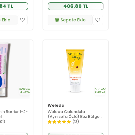
,84 TL
406,80 TL
 Ekle
Sepete Ekle
KARGO
KARGO
BEDAVA
BEDAVA
Weleda
n Barrier 1-2-
Weleda Calendula
ml
(Aynısefa Özlü) Bez Bölgesi
Bakım Kremi 75 ml
101)
(13)