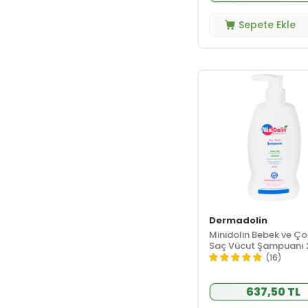
Lierac
(4)
Sepete Ekle
Lux
(2)
Mamaaura
(6)
Mamsel
(2)
Mega Farma
(1)
Mineaderm
(1)
Minela Care
(2)
Minois Paris
(8)
Mir İlaç
(1)
Miraderm
(2)
Mochi
(8)
Momwell
(1)
Dermadolin
Mustela
(62)
Minidolin Bebek ve Ç
Saç Vücut Şampuanı
Nailmatic
(2)
(16)
Nascita
(3)
Naturalnest
(1)
637,50 TL
NaturaMisse
(3)