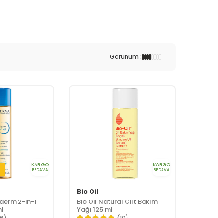
Görünüm :
KARGO
KARGO
i
BEDAVA
BEDAVA
Bio Oil
derm 2-in-1
Bio Oil Natural Cilt Bakım
ml
Yağı 125 ml
16)
(10)