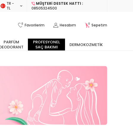
TR −
MÜŞTERI DESTEK HATTI :
TL
08505324500
0
0
Favorilerim
Hesabım
Sepetim
PARFÜM
PROFESYONEL
DERMOKOZMETIK
DEODORANT
SAÇ BAKIMI