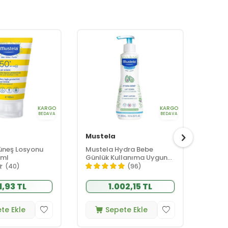
KARGO
KARGO
Biode
BEDAVA
BEDAVA
S
Mustela
Biod
üneş Losyonu
Mustela Hydra Bebe
Biode
 ml
Günlük Kullanıma Uygun
Foami
Vücut Losyonu 300ml
Jeli 1 
(40)
(96)
1,93 TL
1.002,15 TL
te Ekle
Sepete Ekle