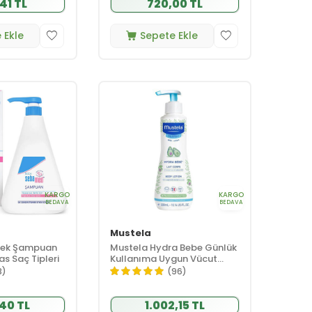
41 TL
720,00 TL
 Ekle
Sepete Ekle
KARGO
KARGO
BEDAVA
BEDAVA
Mustela
ek Şampuan
Mustela Hydra Bebe Günlük
s Saç Tipleri
Kullanıma Uygun Vücut
Losyonu 300ml
3)
(96)
40 TL
1.002,15 TL