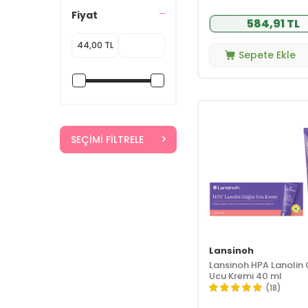
Badger
(2)
Fiyat
584,91 TL
Banduff Life
(2)
Beauty Omelette
(1)
Sepete Ekle
Beaver
(1)
Bebsi
(1)
Bepanthol
(6)
Bio Oil
(5)
SEÇIMI FILTRELE
Biobaby
(10)
Bioderma
(25)
Biolane
(34)
BioNike
(2)
Bionnex
(1)
Bioxcin
(1)
Bübchen
(26)
Lansinoh
Lansinoh HPA Lanolin
Burts Bees
(8)
Ucu Kremi 40 ml
CARINE
(7)
(18)
Cosmed
(1)