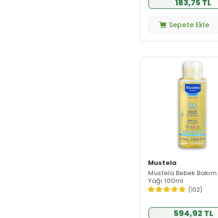
183,75 TL
Heaven On Earth
(6)
Sepete Ekle
Heliocare
(2)
Hipp
(24)
Humana
(1)
INCIA
(8)
İpek
(1)
ISDIN
(2)
ISIS PHARMA
(5)
Iva Natura
(5)
Jack And Jill Kids
(5)
Johnson Johnson
(24)
Mustela
La Ponsia
(1)
Mustela Bebek Bakım
Yağı 100ml
La Roche Posay
(102)
(17)
Lansinoh
(24)
594,92 TL
Lavera
(1)