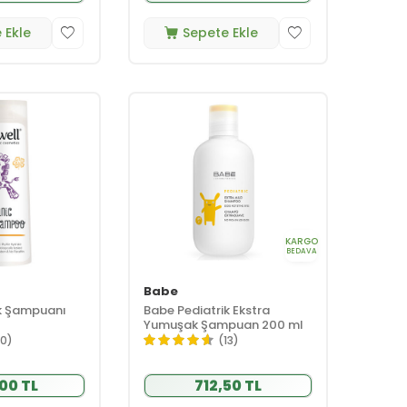
 Ekle
Sepete Ekle
KARGO
BEDAVA
Babe
k Şampuanı
Babe Pediatrik Ekstra
Yumuşak Şampuan 200 ml
10)
(13)
00 TL
712,50 TL