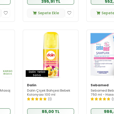
395,91 TL
552,
Sepete Ekle
Sepete
KARGO
Dalin
Yetkili
BEDAVA
Satıcı
Dalin
Sebamed
 Masaj
Dalin Çiçek Bahçesi Bebek
Sebamed Beb
Kolonyası 100 ml
750 ml - Hassa
(1)
(
85,00 TL
986,