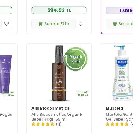
594,92 TL
1.099
Sepete Ekle
Sepete
KARGO
KARGO
BEDAVA
BEDAVA
Alls Biocosmetics
Mustela
 Göğüs
Alls Biocosmetics Organik
Mustela Gent
Bebek Yağı 150 ml
Gel Bebek Şam
(11)
(