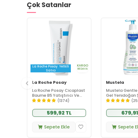
Çok Satanlar
KARGO
La Roche Posay
Yetkili
BEDAVA
Satıcı
La Roche Posay
Mustela
La Roche Posay Cicaplast
Mustela Gentle
Baume B5 Yatıştırıcı Ve
Gel Yenidoğan
Bariyer Onarıcı Bakım
500 ml
(1374)
(25
Kremi 40 ml
599,92 TL
679,91
Sepete Ekle
Sepete E