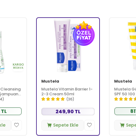
KARGO
BEDAVA
Mustela
Mustela
 Cleansing
Mustela Vitamin Barrier 1-
Mustela G
 Şampuanı
2-3 Cream 50ml
SPF 50 100
4)
(36)
 TL
81
249,90 TL
kle
Sepete Ekle
Sepe