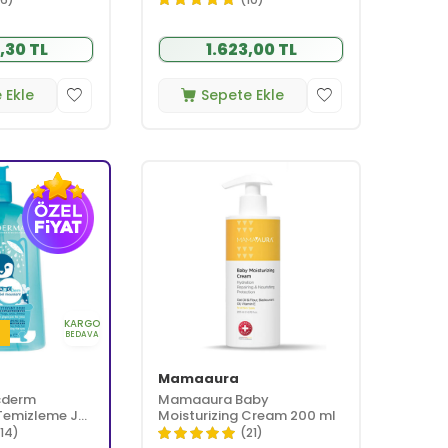
,30 TL
1.623,00 TL
 Ekle
Sepete Ekle
KARGO
i
BEDAVA
Mamaaura
cderm
Mamaaura Baby
Temizleme Jeli
Moisturizing Cream 200 ml
114)
(21)