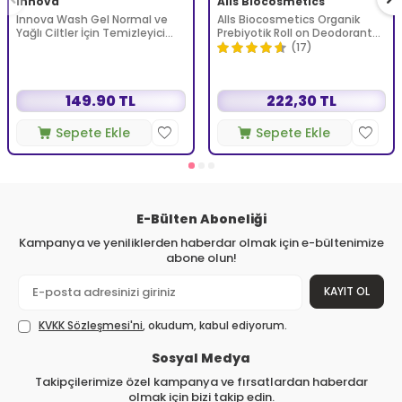
Innova
Alls Biocosmetics
Innova Wash Gel Normal ve
Alls Biocosmetics Organik
Yağlı Ciltler İçin Temizleyici
Prebiyotik Roll on Deodorant
Köpüren Jel 150 ml
75 ml - Kadınlar İçin
(17)
149.90 TL
222,30 TL
Sepete Ekle
Sepete Ekle
E-Bülten Aboneliği
Kampanya ve yeniliklerden haberdar olmak için e-bültenimize
abone olun!
KAYIT OL
KVKK Sözleşmesi'ni
, okudum, kabul ediyorum.
Sosyal Medya
Takipçilerimize özel kampanya ve fırsatlardan haberdar
olmak için bizi takip edin.