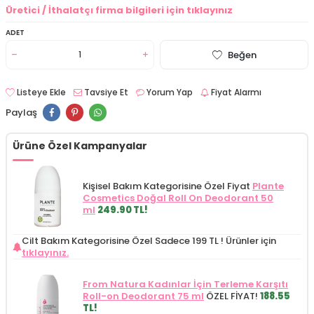
Üretici / İthalatçı firma bilgileri için tıklayınız
ADET
Beğen
Listeye Ekle
Tavsiye Et
Yorum Yap
Fiyat Alarmı
Paylaş
Ürüne Özel Kampanyalar
Kişisel Bakım Kategorisine Özel Fiyat
Plante
Cosmetics Doğal Roll On Deodorant 50
ml
249.90 TL!
Cilt Bakım Kategorisine Özel Sadece 199 TL !
Ürünler için
tıklayınız.
From Natura Kadınlar İçin Terleme Karşıtı
Roll-on Deodorant 75 ml
ÖZEL FİYAT!
188.55
TL!